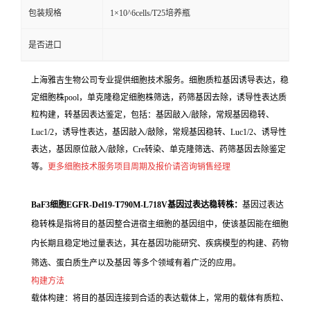
包装规格
1×10^6cells/T25培养瓶
是否进口
上海雅吉生物公司专业提供细胞技术服务。细胞质粒基因诱导表达，稳
定细胞株pool，单克隆稳定细胞株筛选，药筛基因去除，诱导性表达质
粒构建，转基因表达鉴定，包括：基因敲入/敲除，常规基因稳转、
Luc1/2，诱导性表达，基因敲入/敲除，常规基因稳转、Luc1/2、诱导性
表达，基因原位敲入/敲除，Cre转染、单克隆筛选、药筛基因去除鉴定
等。
更多细胞技术服务项目周期及报价请咨询销售经理
BaF3细胞EGFR-Del19-T790M-L718V基因过表达稳转株：
基因过表达
稳转株是指将目的基因整合进宿主细胞的基因组中，使该基因能在细胞
内长期且稳定地过量表达，其在基因功能研究、疾病模型的构建、药物
筛选、蛋白质生产以及基因 等多个领域有着广泛的应用。
构建方法
载体构建：将目的基因连接到合适的表达载体上，常用的载体有质粒、