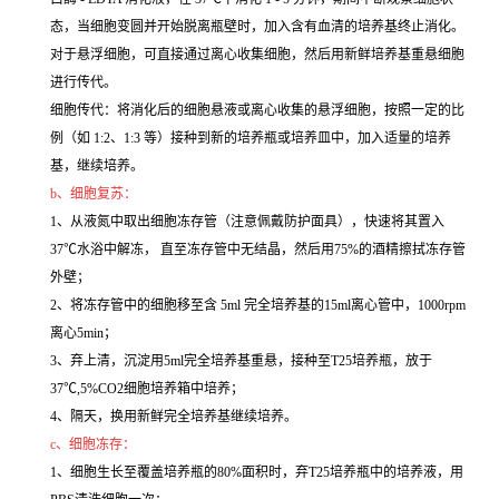
态，当细胞变圆并开始脱离瓶壁时，加入含有血清的培养基终止消化。
对于悬浮细胞，可直接通过离心收集细胞，然后用新鲜培养基重悬细胞
进行传代。
细胞传代：将消化后的细胞悬液或离心收集的悬浮细胞，按照一定的比
例（如 1:2、1:3 等）接种到新的培养瓶或培养皿中，加入适量的培养
基，继续培养。
b、细胞复苏：
1、从液氮中取出细胞冻存管（注意佩戴防护面具），快速将其置入
37℃水浴中解冻， 直至冻存管中无结晶，然后用75%的酒精擦拭冻存管
外壁；
2、将冻存管中的细胞移至含 5ml 完全培养基的15ml离心管中，1000rpm
离心5min；
3、弃上清，沉淀用5ml完全培养基重悬，接种至T25培养瓶，放于
37℃,5%CO2细胞培养箱中培养；
4、隔天，换用新鲜完全培养基继续培养。
c、细胞冻存：
1、细胞生长至覆盖培养瓶的80%面积时，弃T25培养瓶中的培养液，用