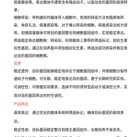
病毒载体等。表达载体中通常含有强启动子，以驱动目的基因的高效转
录。
细胞转染：将构建好的载体导入细胞中，常用的转染方法有脂质体转
染、电穿孔法、病毒感染等。对于难以转染的细胞，病毒感染法较为常
用，如慢病毒载体可将目的基因整合到细胞基因组中，实现稳定表达。
筛选稳定表达细胞株：转染后，利用载体上携带的筛选标记，如抗生素
抗性基因，通过在培养基中添加相应抗生素，筛选出成功转染并稳定表
达目的基因的细胞株。
优势
稳定遗传：目的基因能够稳定地存在于细胞基因组中，并随细胞分裂传
递给子代细胞，可长期、稳定地表达目的基因，便于长期研究和实验。
可调控性：可根据实验需求，选择不同的诱导型启动子或调控元件，实
现对目的基因表达的时空调控。
产品特点
高效表达：通过优化的载体系统和筛选标记，确保目标基因的高效表
达。
稳定性高：目标基因稳定整合到宿主基因组中，长期培养不易丢失。