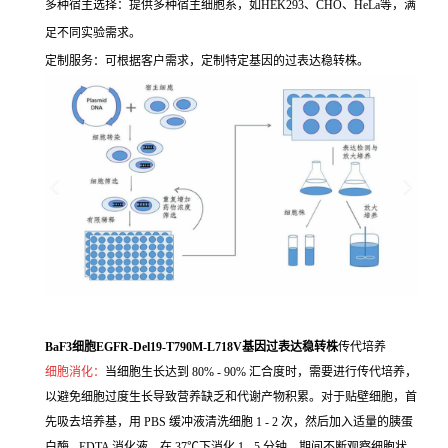
多种宿主选择：提供多种宿主细胞系，如HEK293、CHO、HeLa等，满
足不同实验需求。
定制服务：可根据客户需求，定制特定基因的过表达稳转株。
BaF3细胞EGFR-Del19-T790M-L718V基因过表达稳转株
传代培养
细胞消化：
当细胞生长达到 80% - 90% 汇合度时，需要进行传代培养，
以避免细胞过度生长导致营养缺乏和代谢产物积累。对于贴壁细胞，首
先吸去培养基，用 PBS 缓冲液清洗细胞 1 - 2 次，然后加入适量的胰蛋
白酶 - EDTA 消化液，在 37℃下消化 1 - 5 分钟，期间不断观察细胞状