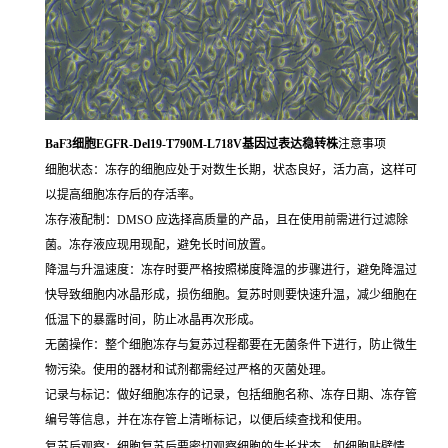
BaF3细胞EGFR-Del19-T790M-L718V基因过表达稳转株
注意事项
细胞状态：冻存的细胞应处于对数生长期，状态良好，活力高，这样可
以提高细胞冻存后的存活率。
冻存液配制：DMSO 应选择高质量的产品，且在使用前需进行过滤除
菌。冻存液应现用现配，避免长时间放置。
降温与升温速度：冻存时要严格按照梯度降温的步骤进行，避免降温过
快导致细胞内冰晶形成，损伤细胞。复苏时则要快速升温，减少细胞在
低温下的暴露时间，防止冰晶再次形成。
无菌操作：整个细胞冻存与复苏过程都要在无菌条件下进行，防止微生
物污染。使用的器材和试剂都需经过严格的灭菌处理。
记录与标记：做好细胞冻存的记录，包括细胞名称、冻存日期、冻存管
编号等信息，并在冻存管上清晰标记，以便后续查找和使用。
复苏后观察：细胞复苏后要密切观察细胞的生长状态，如细胞贴壁情