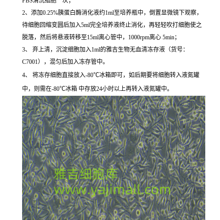
PBS清洗细胞一次；
2、添加0.25%胰蛋白酶消化液约1ml至培养瓶中，倒置显微镜下观察，
待细胞回缩变圆后加入5ml完全培养液终止消化，再轻轻吹打细胞使之
脱落，然后将悬液转移至15ml离心管中，1000rpm离心 5min；
3、 弃上清，沉淀细胞加入1ml的雅吉生物无血清冻存液（货号：
C7001），混匀后加入冻存管中。
4、 将冻存细胞直接放入-80℃冰箱即可，如后期要将细胞转入液氮罐
中，则需在-80℃冰箱 中存放24小时以上再转入液氮罐中。