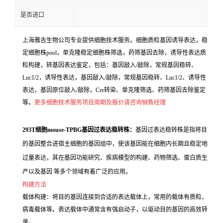
是否进口
上海雅吉生物公司专业提供细胞技术服务。细胞质粒基因诱导表达，稳
定细胞株pool，单克隆稳定细胞株筛选，药筛基因去除，诱导性表达质
粒构建，转基因表达鉴定，包括：基因敲入/敲除，常规基因稳转、
Luc1/2，诱导性表达，基因敲入/敲除，常规基因稳转、Luc1/2、诱导性
表达，基因原位敲入/敲除，Cre转染、单克隆筛选、药筛基因去除鉴定
等。
更多细胞技术服务项目周期及报价请咨询销售经理
293T细胞mouse-TPBG基因过表达稳转株：
基因过表达稳转株是指将目
的基因整合进宿主细胞的基因组中，使该基因能在细胞内长期且稳定地
过量表达，其在基因功能研究、疾病模型的构建、药物筛选、蛋白质生
产以及基因 等多个领域有着广泛的应用。
构建方法
载体构建：将目的基因连接到合适的表达载体上，常用的载体有质粒、
病毒载体等。表达载体中通常含有强启动子，以驱动目的基因的高效转
录。