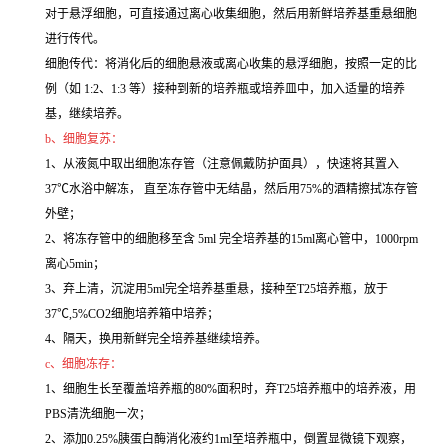
对于悬浮细胞，可直接通过离心收集细胞，然后用新鲜培养基重悬细胞
进行传代。
细胞传代：将消化后的细胞悬液或离心收集的悬浮细胞，按照一定的比
例（如 1:2、1:3 等）接种到新的培养瓶或培养皿中，加入适量的培养
基，继续培养。
b、细胞复苏：
1、从液氮中取出细胞冻存管（注意佩戴防护面具），快速将其置入
37℃水浴中解冻， 直至冻存管中无结晶，然后用75%的酒精擦拭冻存管
外壁；
2、将冻存管中的细胞移至含 5ml 完全培养基的15ml离心管中，1000rpm
离心5min；
3、弃上清，沉淀用5ml完全培养基重悬，接种至T25培养瓶，放于
37℃,5%CO2细胞培养箱中培养；
4、隔天，换用新鲜完全培养基继续培养。
c、细胞冻存：
1、细胞生长至覆盖培养瓶的80%面积时，弃T25培养瓶中的培养液，用
PBS清洗细胞一次；
2、添加0.25%胰蛋白酶消化液约1ml至培养瓶中，倒置显微镜下观察，