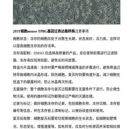
293T细胞mouse-TPBG基因过表达稳转株
注意事项
细胞状态：冻存的细胞应处于对数生长期，状态良好，活力高，这样可
以提高细胞冻存后的存活率。
冻存液配制：DMSO 应选择高质量的产品，且在使用前需进行过滤除
菌。冻存液应现用现配，避免长时间放置。
降温与升温速度：冻存时要严格按照梯度降温的步骤进行，避免降温过
快导致细胞内冰晶形成，损伤细胞。复苏时则要快速升温，减少细胞在
低温下的暴露时间，防止冰晶再次形成。
无菌操作：整个细胞冻存与复苏过程都要在无菌条件下进行，防止微生
物污染。使用的器材和试剂都需经过严格的灭菌处理。
记录与标记：做好细胞冻存的记录，包括细胞名称、冻存日期、冻存管
编号等信息，并在冻存管上清晰标记，以便后续查找和使用。
复苏后观察：细胞复苏后要密切观察细胞的生长状态，如细胞贴壁情
况、形态变化、增殖速度等。如有异常，应及时分析原因并采取相应措