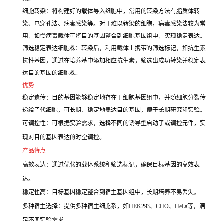
细胞转染：将构建好的载体导入细胞中，常用的转染方法有脂质体转
染、电穿孔法、病毒感染等。对于难以转染的细胞，病毒感染法较为常
用，如慢病毒载体可将目的基因整合到细胞基因组中，实现稳定表达。
筛选稳定表达细胞株：转染后，利用载体上携带的筛选标记，如抗生素
抗性基因，通过在培养基中添加相应抗生素，筛选出成功转染并稳定表
达目的基因的细胞株。
优势
稳定遗传：目的基因能够稳定地存在于细胞基因组中，并随细胞分裂传
递给子代细胞，可长期、稳定地表达目的基因，便于长期研究和实验。
可调控性：可根据实验需求，选择不同的诱导型启动子或调控元件，实
现对目的基因表达的时空调控。
产品特点
高效表达：通过优化的载体系统和筛选标记，确保目标基因的高效表
达。
稳定性高：目标基因稳定整合到宿主基因组中，长期培养不易丢失。
多种宿主选择：提供多种宿主细胞系，如HEK293、CHO、HeLa等，满
足不同实验需求。