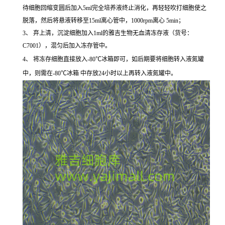
待细胞回缩变圆后加入5ml完全培养液终止消化，再轻轻吹打细胞使之
脱落，然后将悬液转移至15ml离心管中，1000rpm离心 5min；
3、 弃上清，沉淀细胞加入1ml的雅吉生物无血清冻存液（货号：
C7001），混匀后加入冻存管中。
4、 将冻存细胞直接放入-80℃冰箱即可，如后期要将细胞转入液氮罐
中，则需在-80℃冰箱 中存放24小时以上再转入液氮罐中。