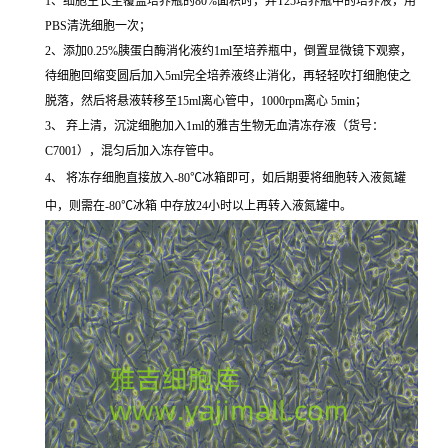
1、细胞生长至覆盖培养瓶的80%面积时，弃T25培养瓶中的培养液，用
PBS清洗细胞一次；
2、添加0.25%胰蛋白酶消化液约1ml至培养瓶中，倒置显微镜下观察，
待细胞回缩变圆后加入5ml完全培养液终止消化，再轻轻吹打细胞使之
脱落，然后将悬液转移至15ml离心管中，1000rpm离心 5min；
3、 弃上清，沉淀细胞加入1ml的雅吉生物无血清冻存液（货号：
C7001），混匀后加入冻存管中。
4、 将冻存细胞直接放入-80℃冰箱即可，如后期要将细胞转入液氮罐
中，则需在-80℃冰箱 中存放24小时以上再转入液氮罐中。