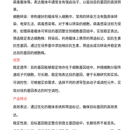
病毒载体等。表达载体中通常含有强启动子，以驱动目的基因的高效转
录。
细胞转染：将构建好的载体导入细胞中，常用的转染方法有脂质体转
染、电穿孔法、病毒感染等。对于难以转染的细胞，病毒感染法较为常
用，如慢病毒载体可将目的基因整合到细胞基因组中，实现稳定表达。
筛选稳定表达细胞株：转染后，利用载体上携带的筛选标记，如抗生素
抗性基因，通过在培养基中添加相应抗生素，筛选出成功转染并稳定表
达目的基因的细胞株。
优势
稳定遗传：目的基因能够稳定地存在于细胞基因组中，并随细胞分裂传
递给子代细胞，可长期、稳定地表达目的基因，便于长期研究和实验。
可调控性：可根据实验需求，选择不同的诱导型启动子或调控元件，实
现对目的基因表达的时空调控。
产品特点
高效表达：通过优化的载体系统和筛选标记，确保目标基因的高效表
达。
稳定性高：目标基因稳定整合到宿主基因组中，长期培养不易丢失。