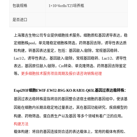
包装规格
1×10^6cells/T25培养瓶
是否进口
上海雅吉生物公司专业提供细胞技术服务。细胞质粒基因诱导表达，稳
定细胞株pool，单克隆稳定细胞株筛选，药筛基因去除，诱导性表达质
粒构建，转基因表达鉴定，包括：基因敲入/敲除，常规基因稳转、
Luc1/2，诱导性表达，基因敲入/敲除，常规基因稳转、Luc1/2、诱导性
表达，基因原位敲入/敲除，Cre转染、单克隆筛选、药筛基因去除鉴定
等。
更多细胞技术服务项目周期及报价请咨询销售经理
Expi293F细胞EWIF-EWI2-BSG-KO-RAB31-Q65L基因过表达稳转株：
基因过表达稳转株是指将目的基因整合进宿主细胞的基因组中，使该基
因能在细胞内长期且稳定地过量表达，其在基因功能研究、疾病模型的
构建、药物筛选、蛋白质生产以及基因 等多个领域有着广泛的应用。
构建方法
载体构建：将目的基因连接到合适的表达载体上，常用的载体有质粒、