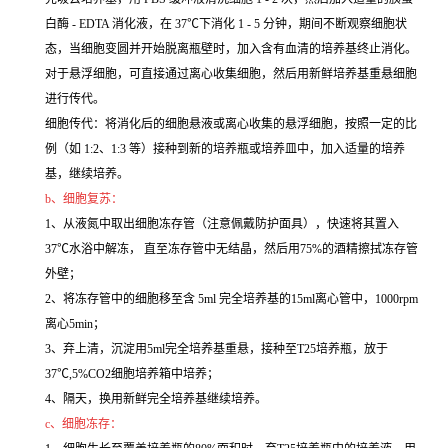
白酶 - EDTA 消化液，在 37℃下消化 1 - 5 分钟，期间不断观察细胞状
态，当细胞变圆并开始脱离瓶壁时，加入含有血清的培养基终止消化。
对于悬浮细胞，可直接通过离心收集细胞，然后用新鲜培养基重悬细胞
进行传代。
细胞传代：将消化后的细胞悬液或离心收集的悬浮细胞，按照一定的比
例（如 1:2、1:3 等）接种到新的培养瓶或培养皿中，加入适量的培养
基，继续培养。
b、细胞复苏：
1、从液氮中取出细胞冻存管（注意佩戴防护面具），快速将其置入
37℃水浴中解冻， 直至冻存管中无结晶，然后用75%的酒精擦拭冻存管
外壁；
2、将冻存管中的细胞移至含 5ml 完全培养基的15ml离心管中，1000rpm
离心5min；
3、弃上清，沉淀用5ml完全培养基重悬，接种至T25培养瓶，放于
37℃,5%CO2细胞培养箱中培养；
4、隔天，换用新鲜完全培养基继续培养。
c、细胞冻存：