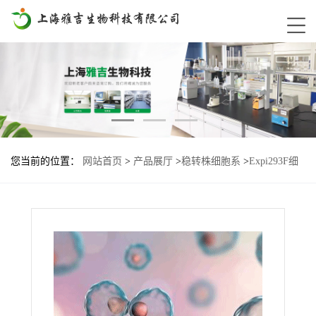
您当前的位置：
网站首页
>
产品展厅
>
稳转株细胞系
>
Expi293F细
胞EWIF-EWI2-BSG-KO-RAB31-Q65L基因过表达稳转株