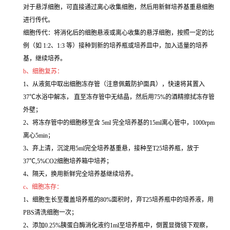
对于悬浮细胞，可直接通过离心收集细胞，然后用新鲜培养基重悬细胞
进行传代。
细胞传代：将消化后的细胞悬液或离心收集的悬浮细胞，按照一定的比
例（如 1:2、1:3 等）接种到新的培养瓶或培养皿中，加入适量的培养
基，继续培养。
b、细胞复苏：
1、从液氮中取出细胞冻存管（注意佩戴防护面具），快速将其置入
37℃水浴中解冻， 直至冻存管中无结晶，然后用75%的酒精擦拭冻存管
外壁；
2、将冻存管中的细胞移至含 5ml 完全培养基的15ml离心管中，1000rpm
离心5min；
3、弃上清，沉淀用5ml完全培养基重悬，接种至T25培养瓶，放于
37℃,5%CO2细胞培养箱中培养；
4、隔天，换用新鲜完全培养基继续培养。
c、细胞冻存：
1、细胞生长至覆盖培养瓶的80%面积时，弃T25培养瓶中的培养液，用
PBS清洗细胞一次；
2、添加0.25%胰蛋白酶消化液约1ml至培养瓶中，倒置显微镜下观察，