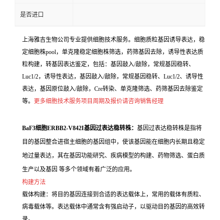
是否进口
上海雅吉生物公司专业提供细胞技术服务。细胞质粒基因诱导表达，稳
定细胞株pool，单克隆稳定细胞株筛选，药筛基因去除，诱导性表达质
粒构建，转基因表达鉴定，包括：基因敲入/敲除，常规基因稳转、
Luc1/2，诱导性表达，基因敲入/敲除，常规基因稳转、Luc1/2、诱导性
表达，基因原位敲入/敲除，Cre转染、单克隆筛选、药筛基因去除鉴定
等。
更多细胞技术服务项目周期及报价请咨询销售经理
BaF3细胞ERBB2-V842I基因过表达稳转株：
基因过表达稳转株是指将
目的基因整合进宿主细胞的基因组中，使该基因能在细胞内长期且稳定
地过量表达，其在基因功能研究、疾病模型的构建、药物筛选、蛋白质
生产以及基因 等多个领域有着广泛的应用。
构建方法
载体构建：将目的基因连接到合适的表达载体上，常用的载体有质粒、
病毒载体等。表达载体中通常含有强启动子，以驱动目的基因的高效转
录。