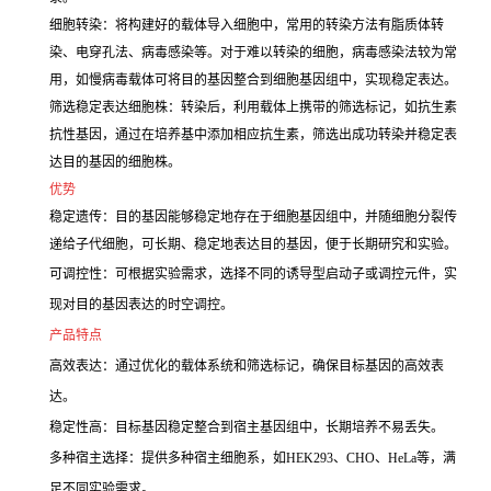
细胞转染：将构建好的载体导入细胞中，常用的转染方法有脂质体转
染、电穿孔法、病毒感染等。对于难以转染的细胞，病毒感染法较为常
用，如慢病毒载体可将目的基因整合到细胞基因组中，实现稳定表达。
筛选稳定表达细胞株：转染后，利用载体上携带的筛选标记，如抗生素
抗性基因，通过在培养基中添加相应抗生素，筛选出成功转染并稳定表
达目的基因的细胞株。
优势
稳定遗传：目的基因能够稳定地存在于细胞基因组中，并随细胞分裂传
递给子代细胞，可长期、稳定地表达目的基因，便于长期研究和实验。
可调控性：可根据实验需求，选择不同的诱导型启动子或调控元件，实
现对目的基因表达的时空调控。
产品特点
高效表达：通过优化的载体系统和筛选标记，确保目标基因的高效表
达。
稳定性高：目标基因稳定整合到宿主基因组中，长期培养不易丢失。
多种宿主选择：提供多种宿主细胞系，如HEK293、CHO、HeLa等，满
足不同实验需求。