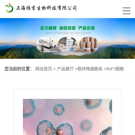
您当前的位置：
网站首页
>
产品展厅
>
稳转株细胞系
>
BaF3细胞
ERBB2-V842I基因过表达稳转株