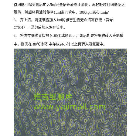
待细胞回缩变圆后加入5ml完全培养液终止消化，再轻轻吹打细胞使之
脱落，然后将悬液转移至15ml离心管中，1000rpm离心 5min；
3、 弃上清，沉淀细胞加入1ml的雅吉生物无血清冻存液（货号：
C7001），混匀后加入冻存管中。
4、 将冻存细胞直接放入-80℃冰箱即可，如后期要将细胞转入液氮罐
中，则需在-80℃冰箱 中存放24小时以上再转入液氮罐中。