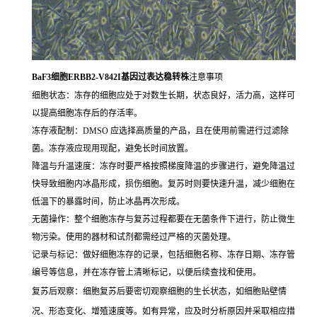
BaF3细胞ERBB2-V842I基因过表达稳转株
注意事项
细胞状态：冻存的细胞应处于对数生长期，状态良好，活力高，这样可
以提高细胞冻存后的存活率。
冻存液配制：DMSO 应选择高质量的产品，且在使用前需进行过滤除
菌。冻存液应现用现配，避免长时间放置。
降温与升温速度：冻存时要严格按照梯度降温的步骤进行，避免降温过
快导致细胞内冰晶形成，损伤细胞。复苏时则要快速升温，减少细胞在
低温下的暴露时间，防止冰晶再次形成。
无菌操作：整个细胞冻存与复苏过程都要在无菌条件下进行，防止微生
物污染。使用的器材和试剂都需经过严格的灭菌处理。
记录与标记：做好细胞冻存的记录，包括细胞名称、冻存日期、冻存管
编号等信息，并在冻存管上清晰标记，以便后续查找和使用。
复苏后观察：细胞复苏后要密切观察细胞的生长状态，如细胞贴壁情
况、形态变化、增殖速度等。如有异常，应及时分析原因并采取相应措