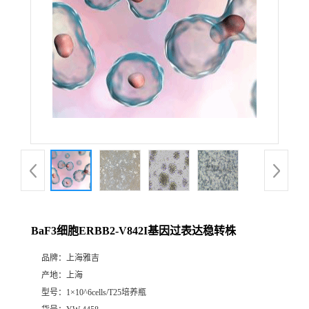
BaF3细胞ERBB2-V842I基因过表达稳转株
品牌：
上海雅吉
产地：
上海
型号：
1×10^6cells/T25培养瓶