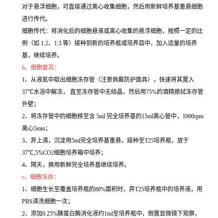
对于悬浮细胞，可直接通过离心收集细胞，然后用新鲜培养基重悬细胞
进行传代。
细胞传代：将消化后的细胞悬液或离心收集的悬浮细胞，按照一定的比
例（如 1:2、1:3 等）接种到新的培养瓶或培养皿中，加入适量的培养
基，继续培养。
b、细胞复苏：
1、从液氮中取出细胞冻存管（注意佩戴防护面具），快速将其置入
37℃水浴中解冻， 直至冻存管中无结晶，然后用75%的酒精擦拭冻存管
外壁；
2、将冻存管中的细胞移至含 5ml 完全培养基的15ml离心管中，1000rpm
离心5min；
3、弃上清，沉淀用5ml完全培养基重悬，接种至T25培养瓶，放于
37℃,5%CO2细胞培养箱中培养；
4、隔天，换用新鲜完全培养基继续培养。
c、细胞冻存：
1、细胞生长至覆盖培养瓶的80%面积时，弃T25培养瓶中的培养液，用
PBS清洗细胞一次；
2、添加0.25%胰蛋白酶消化液约1ml至培养瓶中，倒置显微镜下观察，