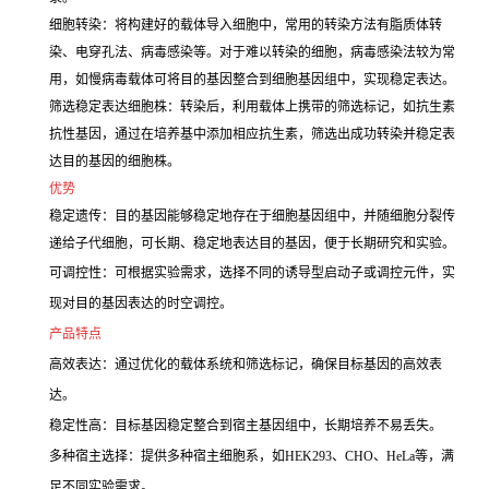
细胞转染：将构建好的载体导入细胞中，常用的转染方法有脂质体转
染、电穿孔法、病毒感染等。对于难以转染的细胞，病毒感染法较为常
用，如慢病毒载体可将目的基因整合到细胞基因组中，实现稳定表达。
筛选稳定表达细胞株：转染后，利用载体上携带的筛选标记，如抗生素
抗性基因，通过在培养基中添加相应抗生素，筛选出成功转染并稳定表
达目的基因的细胞株。
优势
稳定遗传：目的基因能够稳定地存在于细胞基因组中，并随细胞分裂传
递给子代细胞，可长期、稳定地表达目的基因，便于长期研究和实验。
可调控性：可根据实验需求，选择不同的诱导型启动子或调控元件，实
现对目的基因表达的时空调控。
产品特点
高效表达：通过优化的载体系统和筛选标记，确保目标基因的高效表
达。
稳定性高：目标基因稳定整合到宿主基因组中，长期培养不易丢失。
多种宿主选择：提供多种宿主细胞系，如HEK293、CHO、HeLa等，满
足不同实验需求。