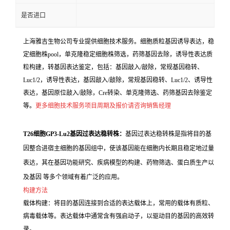
是否进口
上海雅吉生物公司专业提供细胞技术服务。细胞质粒基因诱导表达，稳
定细胞株pool，单克隆稳定细胞株筛选，药筛基因去除，诱导性表达质
粒构建，转基因表达鉴定，包括：基因敲入/敲除，常规基因稳转、
Luc1/2，诱导性表达，基因敲入/敲除，常规基因稳转、Luc1/2、诱导性
表达，基因原位敲入/敲除，Cre转染、单克隆筛选、药筛基因去除鉴定
等。
更多细胞技术服务项目周期及报价请咨询销售经理
T26细胞GP3-Lu2基因过表达稳转株：
基因过表达稳转株是指将目的基
因整合进宿主细胞的基因组中，使该基因能在细胞内长期且稳定地过量
表达，其在基因功能研究、疾病模型的构建、药物筛选、蛋白质生产以
及基因 等多个领域有着广泛的应用。
构建方法
载体构建：将目的基因连接到合适的表达载体上，常用的载体有质粒、
病毒载体等。表达载体中通常含有强启动子，以驱动目的基因的高效转
录。