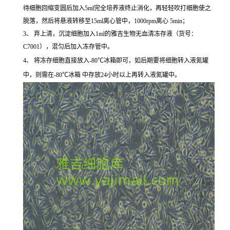
待细胞回缩变圆后加入5ml完全培养液终止消化，再轻轻吹打细胞使之
脱落，然后将悬液转移至15ml离心管中，1000rpm离心 5min；
3、 弃上清，沉淀细胞加入1ml的雅吉生物无血清冻存液（货号：
C7001），混匀后加入冻存管中。
4、 将冻存细胞直接放入-80℃冰箱即可，如后期要将细胞转入液氮罐
中，则需在-80℃冰箱 中存放24小时以上再转入液氮罐中。