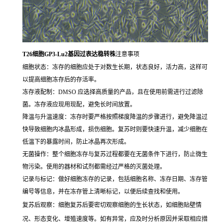
T26细胞GP3-Lu2基因过表达稳转株
注意事项
细胞状态：冻存的细胞应处于对数生长期，状态良好，活力高，这样可
以提高细胞冻存后的存活率。
冻存液配制：DMSO 应选择高质量的产品，且在使用前需进行过滤除
菌。冻存液应现用现配，避免长时间放置。
降温与升温速度：冻存时要严格按照梯度降温的步骤进行，避免降温过
快导致细胞内冰晶形成，损伤细胞。复苏时则要快速升温，减少细胞在
低温下的暴露时间，防止冰晶再次形成。
无菌操作：整个细胞冻存与复苏过程都要在无菌条件下进行，防止微生
物污染。使用的器材和试剂都需经过严格的灭菌处理。
记录与标记：做好细胞冻存的记录，包括细胞名称、冻存日期、冻存管
编号等信息，并在冻存管上清晰标记，以便后续查找和使用。
复苏后观察：细胞复苏后要密切观察细胞的生长状态，如细胞贴壁情
况、形态变化、增殖速度等。如有异常，应及时分析原因并采取相应措