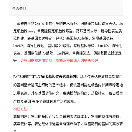
是否进口
上海雅吉生物公司专业提供细胞技术服务。细胞质粒基因诱导表达，稳
定细胞株pool，单克隆稳定细胞株筛选，药筛基因去除，诱导性表达质
粒构建，转基因表达鉴定，包括：基因敲入/敲除，常规基因稳转、
Luc1/2，诱导性表达，基因敲入/敲除，常规基因稳转、Luc1/2、诱导性
表达，基因原位敲入/敲除，Cre转染、单克隆筛选、药筛基因去除鉴定
等。
更多细胞技术服务项目周期及报价请咨询销售经理
BaF3细胞FLT3-N701K基因过表达稳转株：
基因过表达稳转株是指将目
的基因整合进宿主细胞的基因组中，使该基因能在细胞内长期且稳定地
过量表达，其在基因功能研究、疾病模型的构建、药物筛选、蛋白质生
产以及基因 等多个领域有着广泛的应用。
构建方法
载体构建：将目的基因连接到合适的表达载体上，常用的载体有质粒、
病毒载体等。表达载体中通常含有强启动子，以驱动目的基因的高效转
录。