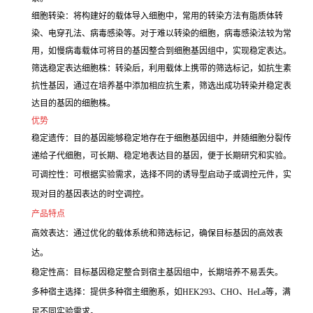
细胞转染：将构建好的载体导入细胞中，常用的转染方法有脂质体转
染、电穿孔法、病毒感染等。对于难以转染的细胞，病毒感染法较为常
用，如慢病毒载体可将目的基因整合到细胞基因组中，实现稳定表达。
筛选稳定表达细胞株：转染后，利用载体上携带的筛选标记，如抗生素
抗性基因，通过在培养基中添加相应抗生素，筛选出成功转染并稳定表
达目的基因的细胞株。
优势
稳定遗传：目的基因能够稳定地存在于细胞基因组中，并随细胞分裂传
递给子代细胞，可长期、稳定地表达目的基因，便于长期研究和实验。
可调控性：可根据实验需求，选择不同的诱导型启动子或调控元件，实
现对目的基因表达的时空调控。
产品特点
高效表达：通过优化的载体系统和筛选标记，确保目标基因的高效表
达。
稳定性高：目标基因稳定整合到宿主基因组中，长期培养不易丢失。
多种宿主选择：提供多种宿主细胞系，如HEK293、CHO、HeLa等，满
足不同实验需求。