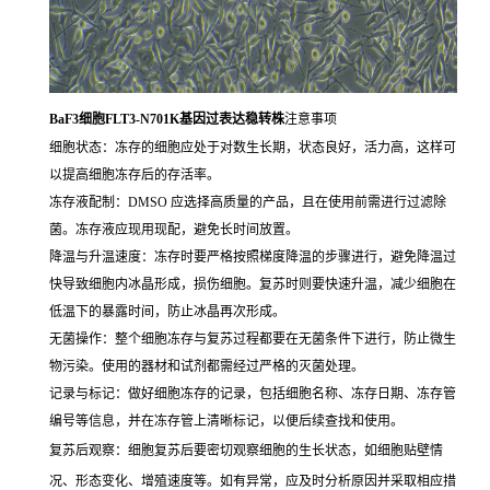
BaF3细胞FLT3-N701K基因过表达稳转株
注意事项
细胞状态：冻存的细胞应处于对数生长期，状态良好，活力高，这样可
以提高细胞冻存后的存活率。
冻存液配制：DMSO 应选择高质量的产品，且在使用前需进行过滤除
菌。冻存液应现用现配，避免长时间放置。
降温与升温速度：冻存时要严格按照梯度降温的步骤进行，避免降温过
快导致细胞内冰晶形成，损伤细胞。复苏时则要快速升温，减少细胞在
低温下的暴露时间，防止冰晶再次形成。
无菌操作：整个细胞冻存与复苏过程都要在无菌条件下进行，防止微生
物污染。使用的器材和试剂都需经过严格的灭菌处理。
记录与标记：做好细胞冻存的记录，包括细胞名称、冻存日期、冻存管
编号等信息，并在冻存管上清晰标记，以便后续查找和使用。
复苏后观察：细胞复苏后要密切观察细胞的生长状态，如细胞贴壁情
况、形态变化、增殖速度等。如有异常，应及时分析原因并采取相应措