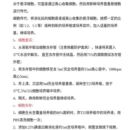
对于悬浮细胞，可直接通过离心收集细胞，然后用新鲜培养基重悬细胞
进行传代。
细胞传代：将消化后的细胞悬液或离心收集的悬浮细胞，按照一定的比
例（如 1:2、1:3 等）接种到新的培养瓶或培养皿中，加入适量的培养
基，继续培养。
b、细胞复苏：
1、从液氮中取出细胞冻存管（注意佩戴防护面具），快速将其置入
37℃水浴中解冻， 直至冻存管中无结晶，然后用75%的酒精擦拭冻存管
外壁；
2、将冻存管中的细胞移至含 5ml 完全培养基的15ml离心管中，1000rpm
离心5min；
3、弃上清，沉淀用5ml完全培养基重悬，接种至T25培养瓶，放于
37℃,5%CO2细胞培养箱中培养；
4、隔天，换用新鲜完全培养基继续培养。
c、细胞冻存：
1、细胞生长至覆盖培养瓶的80%面积时，弃T25培养瓶中的培养液，用
PBS清洗细胞一次；
2、添加0.25%胰蛋白酶消化液约1ml至培养瓶中，倒置显微镜下观察，