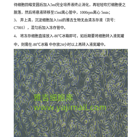
待细胞回缩变圆后加入5ml完全培养液终止消化，再轻轻吹打细胞使之
脱落，然后将悬液转移至15ml离心管中，1000rpm离心 5min；
3、 弃上清，沉淀细胞加入1ml的雅吉生物无血清冻存液（货号：
C7001），混匀后加入冻存管中。
4、 将冻存细胞直接放入-80℃冰箱即可，如后期要将细胞转入液氮罐
中，则需在-80℃冰箱 中存放24小时以上再转入液氮罐中。