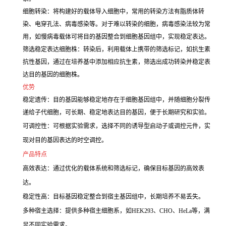
细胞转染：将构建好的载体导入细胞中，常用的转染方法有脂质体转
染、电穿孔法、病毒感染等。对于难以转染的细胞，病毒感染法较为常
用，如慢病毒载体可将目的基因整合到细胞基因组中，实现稳定表达。
筛选稳定表达细胞株：转染后，利用载体上携带的筛选标记，如抗生素
抗性基因，通过在培养基中添加相应抗生素，筛选出成功转染并稳定表
达目的基因的细胞株。
优势
稳定遗传：目的基因能够稳定地存在于细胞基因组中，并随细胞分裂传
递给子代细胞，可长期、稳定地表达目的基因，便于长期研究和实验。
可调控性：可根据实验需求，选择不同的诱导型启动子或调控元件，实
现对目的基因表达的时空调控。
产品特点
高效表达：通过优化的载体系统和筛选标记，确保目标基因的高效表
达。
稳定性高：目标基因稳定整合到宿主基因组中，长期培养不易丢失。
多种宿主选择：提供多种宿主细胞系，如HEK293、CHO、HeLa等，满
足不同实验需求。