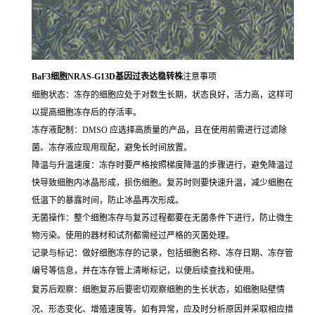
BaF3细胞NRAS-G13D基因过表达稳转株
注意事项
细胞状态：冻存的细胞应处于对数生长期，状态良好，活力高，这样可
以提高细胞冻存后的存活率。
冻存液配制：DMSO 应选择高质量的产品，且在使用前需进行过滤除
菌。冻存液应现用现配，避免长时间放置。
降温与升温速度：冻存时要严格按照梯度降温的步骤进行，避免降温过
快导致细胞内冰晶形成，损伤细胞。复苏时则要快速升温，减少细胞在
低温下的暴露时间，防止冰晶再次形成。
无菌操作：整个细胞冻存与复苏过程都要在无菌条件下进行，防止微生
物污染。使用的器材和试剂都需经过严格的灭菌处理。
记录与标记：做好细胞冻存的记录，包括细胞名称、冻存日期、冻存管
编号等信息，并在冻存管上清晰标记，以便后续查找和使用。
复苏后观察：细胞复苏后要密切观察细胞的生长状态，如细胞贴壁情
况、形态变化、增殖速度等。如有异常，应及时分析原因并采取相应措