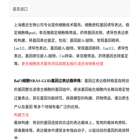
是否进口
上海雅吉生物公司专业提供细胞技术服务。细胞质粒基因诱导表达，稳
定细胞株pool，单克隆稳定细胞株筛选，药筛基因去除，诱导性表达质
粒构建，转基因表达鉴定，包括：基因敲入/敲除，常规基因稳转、
Luc1/2，诱导性表达，基因敲入/敲除，常规基因稳转、Luc1/2、诱导性
表达，基因原位敲入/敲除，Cre转染、单克隆筛选、药筛基因去除鉴定
等。
更多细胞技术服务项目周期及报价请咨询销售经理
BaF3细胞NRAS-G13D基因过表达稳转株：
基因过表达稳转株是指将目
的基因整合进宿主细胞的基因组中，使该基因能在细胞内长期且稳定地
过量表达，其在基因功能研究、疾病模型的构建、药物筛选、蛋白质生
产以及基因 等多个领域有着广泛的应用。
构建方法
载体构建：将目的基因连接到合适的表达载体上，常用的载体有质粒、
病毒载体等。表达载体中通常含有强启动子，以驱动目的基因的高效转
录。