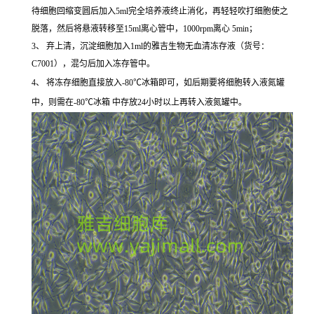
待细胞回缩变圆后加入5ml完全培养液终止消化，再轻轻吹打细胞使之
脱落，然后将悬液转移至15ml离心管中，1000rpm离心 5min；
3、 弃上清，沉淀细胞加入1ml的雅吉生物无血清冻存液（货号：
C7001），混匀后加入冻存管中。
4、 将冻存细胞直接放入-80℃冰箱即可，如后期要将细胞转入液氮罐
中，则需在-80℃冰箱 中存放24小时以上再转入液氮罐中。