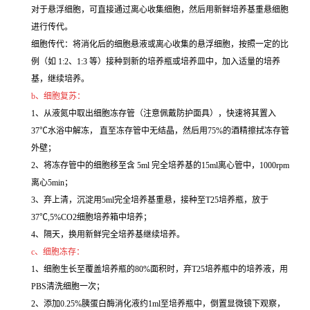
对于悬浮细胞，可直接通过离心收集细胞，然后用新鲜培养基重悬细胞
进行传代。
细胞传代：将消化后的细胞悬液或离心收集的悬浮细胞，按照一定的比
例（如 1:2、1:3 等）接种到新的培养瓶或培养皿中，加入适量的培养
基，继续培养。
b、细胞复苏：
1、从液氮中取出细胞冻存管（注意佩戴防护面具），快速将其置入
37℃水浴中解冻， 直至冻存管中无结晶，然后用75%的酒精擦拭冻存管
外壁；
2、将冻存管中的细胞移至含 5ml 完全培养基的15ml离心管中，1000rpm
离心5min；
3、弃上清，沉淀用5ml完全培养基重悬，接种至T25培养瓶，放于
37℃,5%CO2细胞培养箱中培养；
4、隔天，换用新鲜完全培养基继续培养。
c、细胞冻存：
1、细胞生长至覆盖培养瓶的80%面积时，弃T25培养瓶中的培养液，用
PBS清洗细胞一次；
2、添加0.25%胰蛋白酶消化液约1ml至培养瓶中，倒置显微镜下观察，