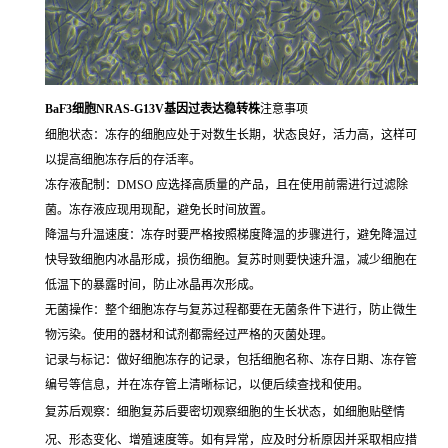
BaF3细胞NRAS-G13V基因过表达稳转株
注意事项
细胞状态：冻存的细胞应处于对数生长期，状态良好，活力高，这样可
以提高细胞冻存后的存活率。
冻存液配制：DMSO 应选择高质量的产品，且在使用前需进行过滤除
菌。冻存液应现用现配，避免长时间放置。
降温与升温速度：冻存时要严格按照梯度降温的步骤进行，避免降温过
快导致细胞内冰晶形成，损伤细胞。复苏时则要快速升温，减少细胞在
低温下的暴露时间，防止冰晶再次形成。
无菌操作：整个细胞冻存与复苏过程都要在无菌条件下进行，防止微生
物污染。使用的器材和试剂都需经过严格的灭菌处理。
记录与标记：做好细胞冻存的记录，包括细胞名称、冻存日期、冻存管
编号等信息，并在冻存管上清晰标记，以便后续查找和使用。
复苏后观察：细胞复苏后要密切观察细胞的生长状态，如细胞贴壁情
况、形态变化、增殖速度等。如有异常，应及时分析原因并采取相应措