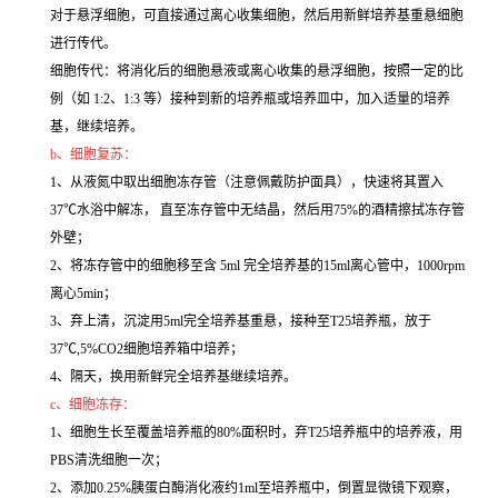
对于悬浮细胞，可直接通过离心收集细胞，然后用新鲜培养基重悬细胞
进行传代。
细胞传代：将消化后的细胞悬液或离心收集的悬浮细胞，按照一定的比
例（如 1:2、1:3 等）接种到新的培养瓶或培养皿中，加入适量的培养
基，继续培养。
b、细胞复苏：
1、从液氮中取出细胞冻存管（注意佩戴防护面具），快速将其置入
37℃水浴中解冻， 直至冻存管中无结晶，然后用75%的酒精擦拭冻存管
外壁；
2、将冻存管中的细胞移至含 5ml 完全培养基的15ml离心管中，1000rpm
离心5min；
3、弃上清，沉淀用5ml完全培养基重悬，接种至T25培养瓶，放于
37℃,5%CO2细胞培养箱中培养；
4、隔天，换用新鲜完全培养基继续培养。
c、细胞冻存：
1、细胞生长至覆盖培养瓶的80%面积时，弃T25培养瓶中的培养液，用
PBS清洗细胞一次；
2、添加0.25%胰蛋白酶消化液约1ml至培养瓶中，倒置显微镜下观察，