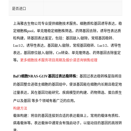
是否进口
上海雅吉生物公司专业提供细胞技术服务。细胞质粒基因诱导表达，稳
定细胞株pool，单克隆稳定细胞株筛选，药筛基因去除，诱导性表达质
粒构建，转基因表达鉴定，包括：基因敲入/敲除，常规基因稳转、
Luc1/2，诱导性表达，基因敲入/敲除，常规基因稳转、Luc1/2、诱导性
表达，基因原位敲入/敲除，Cre转染、单克隆筛选、药筛基因去除鉴定
等。
更多细胞技术服务项目周期及报价请咨询销售经理
BaF3细胞NRAS-G13V基因过表达稳转株：
基因过表达稳转株是指将目
的基因整合进宿主细胞的基因组中，使该基因能在细胞内长期且稳定地
过量表达，其在基因功能研究、疾病模型的构建、药物筛选、蛋白质生
产以及基因 等多个领域有着广泛的应用。
构建方法
载体构建：将目的基因连接到合适的表达载体上，常用的载体有质粒、
病毒载体等。表达载体中通常含有强启动子，以驱动目的基因的高效转
录。