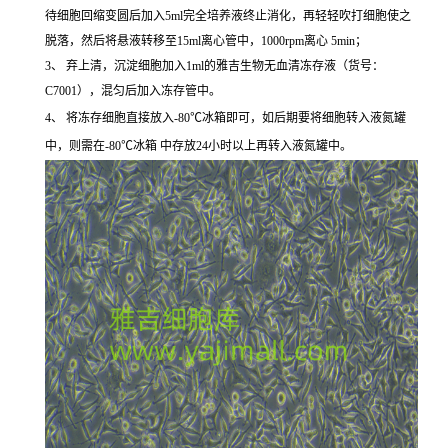
待细胞回缩变圆后加入5ml完全培养液终止消化，再轻轻吹打细胞使之
脱落，然后将悬液转移至15ml离心管中，1000rpm离心 5min；
3、 弃上清，沉淀细胞加入1ml的雅吉生物无血清冻存液（货号：
C7001），混匀后加入冻存管中。
4、 将冻存细胞直接放入-80℃冰箱即可，如后期要将细胞转入液氮罐
中，则需在-80℃冰箱 中存放24小时以上再转入液氮罐中。