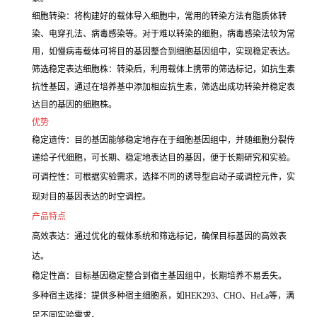
细胞转染：将构建好的载体导入细胞中，常用的转染方法有脂质体转
染、电穿孔法、病毒感染等。对于难以转染的细胞，病毒感染法较为常
用，如慢病毒载体可将目的基因整合到细胞基因组中，实现稳定表达。
筛选稳定表达细胞株：转染后，利用载体上携带的筛选标记，如抗生素
抗性基因，通过在培养基中添加相应抗生素，筛选出成功转染并稳定表
达目的基因的细胞株。
优势
稳定遗传：目的基因能够稳定地存在于细胞基因组中，并随细胞分裂传
递给子代细胞，可长期、稳定地表达目的基因，便于长期研究和实验。
可调控性：可根据实验需求，选择不同的诱导型启动子或调控元件，实
现对目的基因表达的时空调控。
产品特点
高效表达：通过优化的载体系统和筛选标记，确保目标基因的高效表
达。
稳定性高：目标基因稳定整合到宿主基因组中，长期培养不易丢失。
多种宿主选择：提供多种宿主细胞系，如HEK293、CHO、HeLa等，满
足不同实验需求。