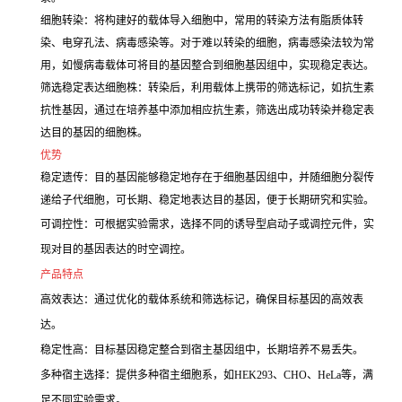
细胞转染：将构建好的载体导入细胞中，常用的转染方法有脂质体转
染、电穿孔法、病毒感染等。对于难以转染的细胞，病毒感染法较为常
用，如慢病毒载体可将目的基因整合到细胞基因组中，实现稳定表达。
筛选稳定表达细胞株：转染后，利用载体上携带的筛选标记，如抗生素
抗性基因，通过在培养基中添加相应抗生素，筛选出成功转染并稳定表
达目的基因的细胞株。
优势
稳定遗传：目的基因能够稳定地存在于细胞基因组中，并随细胞分裂传
递给子代细胞，可长期、稳定地表达目的基因，便于长期研究和实验。
可调控性：可根据实验需求，选择不同的诱导型启动子或调控元件，实
现对目的基因表达的时空调控。
产品特点
高效表达：通过优化的载体系统和筛选标记，确保目标基因的高效表
达。
稳定性高：目标基因稳定整合到宿主基因组中，长期培养不易丢失。
多种宿主选择：提供多种宿主细胞系，如HEK293、CHO、HeLa等，满
足不同实验需求。