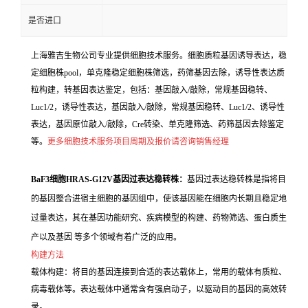
是否进口
上海雅吉生物公司专业提供细胞技术服务。细胞质粒基因诱导表达，稳
定细胞株pool，单克隆稳定细胞株筛选，药筛基因去除，诱导性表达质
粒构建，转基因表达鉴定，包括：基因敲入/敲除，常规基因稳转、
Luc1/2，诱导性表达，基因敲入/敲除，常规基因稳转、Luc1/2、诱导性
表达，基因原位敲入/敲除，Cre转染、单克隆筛选、药筛基因去除鉴定
等。
更多细胞技术服务项目周期及报价请咨询销售经理
BaF3细胞HRAS-G12V基因过表达稳转株：
基因过表达稳转株是指将目
的基因整合进宿主细胞的基因组中，使该基因能在细胞内长期且稳定地
过量表达，其在基因功能研究、疾病模型的构建、药物筛选、蛋白质生
产以及基因 等多个领域有着广泛的应用。
构建方法
载体构建：将目的基因连接到合适的表达载体上，常用的载体有质粒、
病毒载体等。表达载体中通常含有强启动子，以驱动目的基因的高效转
录。