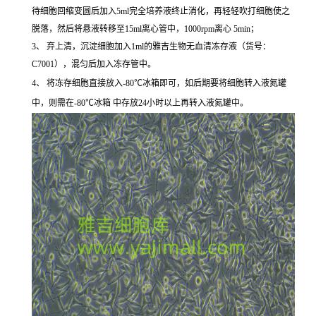
待细胞回缩变圆后加入5ml完全培养液终止消化，再轻轻吹打细胞使之
脱落，然后将悬液转移至15ml离心管中，1000rpm离心 5min；
3、 弃上清，沉淀细胞加入1ml的雅吉生物无血清冻存液（货号：
C7001），混匀后加入冻存管中。
4、 将冻存细胞直接放入-80℃冰箱即可，如后期要将细胞转入液氮罐
中，则需在-80℃冰箱 中存放24小时以上再转入液氮罐中。