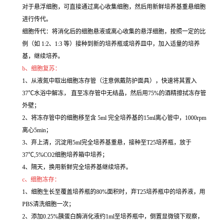
对于悬浮细胞，可直接通过离心收集细胞，然后用新鲜培养基重悬细胞
进行传代。
细胞传代：将消化后的细胞悬液或离心收集的悬浮细胞，按照一定的比
例（如 1:2、1:3 等）接种到新的培养瓶或培养皿中，加入适量的培养
基，继续培养。
b、细胞复苏：
1、从液氮中取出细胞冻存管（注意佩戴防护面具），快速将其置入
37℃水浴中解冻， 直至冻存管中无结晶，然后用75%的酒精擦拭冻存管
外壁；
2、将冻存管中的细胞移至含 5ml 完全培养基的15ml离心管中，1000rpm
离心5min；
3、弃上清，沉淀用5ml完全培养基重悬，接种至T25培养瓶，放于
37℃,5%CO2细胞培养箱中培养；
4、隔天，换用新鲜完全培养基继续培养。
c、细胞冻存：
1、细胞生长至覆盖培养瓶的80%面积时，弃T25培养瓶中的培养液，用
PBS清洗细胞一次；
2、添加0.25%胰蛋白酶消化液约1ml至培养瓶中，倒置显微镜下观察，