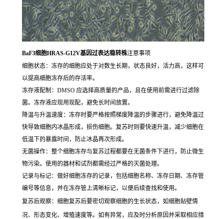
BaF3细胞HRAS-G12V基因过表达稳转株
注意事项
细胞状态：冻存的细胞应处于对数生长期，状态良好，活力高，这样可
以提高细胞冻存后的存活率。
冻存液配制：DMSO 应选择高质量的产品，且在使用前需进行过滤除
菌。冻存液应现用现配，避免长时间放置。
降温与升温速度：冻存时要严格按照梯度降温的步骤进行，避免降温过
快导致细胞内冰晶形成，损伤细胞。复苏时则要快速升温，减少细胞在
低温下的暴露时间，防止冰晶再次形成。
无菌操作：整个细胞冻存与复苏过程都要在无菌条件下进行，防止微生
物污染。使用的器材和试剂都需经过严格的灭菌处理。
记录与标记：做好细胞冻存的记录，包括细胞名称、冻存日期、冻存管
编号等信息，并在冻存管上清晰标记，以便后续查找和使用。
复苏后观察：细胞复苏后要密切观察细胞的生长状态，如细胞贴壁情
况、形态变化、增殖速度等。如有异常，应及时分析原因并采取相应措