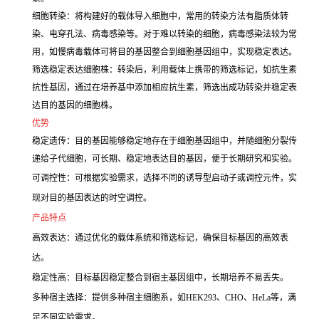
细胞转染：将构建好的载体导入细胞中，常用的转染方法有脂质体转
染、电穿孔法、病毒感染等。对于难以转染的细胞，病毒感染法较为常
用，如慢病毒载体可将目的基因整合到细胞基因组中，实现稳定表达。
筛选稳定表达细胞株：转染后，利用载体上携带的筛选标记，如抗生素
抗性基因，通过在培养基中添加相应抗生素，筛选出成功转染并稳定表
达目的基因的细胞株。
优势
稳定遗传：目的基因能够稳定地存在于细胞基因组中，并随细胞分裂传
递给子代细胞，可长期、稳定地表达目的基因，便于长期研究和实验。
可调控性：可根据实验需求，选择不同的诱导型启动子或调控元件，实
现对目的基因表达的时空调控。
产品特点
高效表达：通过优化的载体系统和筛选标记，确保目标基因的高效表
达。
稳定性高：目标基因稳定整合到宿主基因组中，长期培养不易丢失。
多种宿主选择：提供多种宿主细胞系，如HEK293、CHO、HeLa等，满
足不同实验需求。