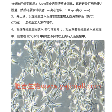
待细胞回缩变圆后加入5ml完全培养液终止消化，再轻轻吹打细胞使之
脱落，然后将悬液转移至15ml离心管中，1000rpm离心 5min；
3、 弃上清，沉淀细胞加入1ml的雅吉生物无血清冻存液（货号：
C7001），混匀后加入冻存管中。
4、 将冻存细胞直接放入-80℃冰箱即可，如后期要将细胞转入液氮罐
中，则需在-80℃冰箱 中存放24小时以上再转入液氮罐中。