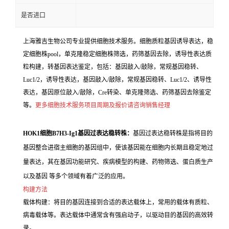
是否进口
上海雅吉生物公司专业提供细胞技术服务。细胞质粒基因诱导表达，稳
定细胞株pool，单克隆稳定细胞株筛选，药筛基因去除，诱导性表达质
粒构建，转基因表达鉴定，包括：基因敲入/敲除，常规基因稳转、
Luc1/2，诱导性表达，基因敲入/敲除，常规基因稳转、Luc1/2、诱导性
表达，基因原位敲入/敲除，Cre转染、单克隆筛选、药筛基因去除鉴定
等。
更多细胞技术服务项目周期及报价请咨询销售经理
HOK1细胞B7H3-Ig1基因过表达稳转株：
基因过表达稳转株是指将目的
基因整合进宿主细胞的基因组中，使该基因能在细胞内长期且稳定地过
量表达，其在基因功能研究、疾病模型的构建、药物筛选、蛋白质生产
以及基因 等多个领域有着广泛的应用。
构建方法
载体构建：将目的基因连接到合适的表达载体上，常用的载体有质粒、
病毒载体等。表达载体中通常含有强启动子，以驱动目的基因的高效转
录。