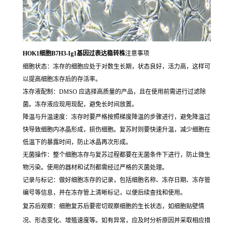
HOK1细胞B7H3-Ig1基因过表达稳转株
注意事项
细胞状态：冻存的细胞应处于对数生长期，状态良好，活力高，这样可
以提高细胞冻存后的存活率。
冻存液配制：DMSO 应选择高质量的产品，且在使用前需进行过滤除
菌。冻存液应现用现配，避免长时间放置。
降温与升温速度：冻存时要严格按照梯度降温的步骤进行，避免降温过
快导致细胞内冰晶形成，损伤细胞。复苏时则要快速升温，减少细胞在
低温下的暴露时间，防止冰晶再次形成。
无菌操作：整个细胞冻存与复苏过程都要在无菌条件下进行，防止微生
物污染。使用的器材和试剂都需经过严格的灭菌处理。
记录与标记：做好细胞冻存的记录，包括细胞名称、冻存日期、冻存管
编号等信息，并在冻存管上清晰标记，以便后续查找和使用。
复苏后观察：细胞复苏后要密切观察细胞的生长状态，如细胞贴壁情
况、形态变化、增殖速度等。如有异常，应及时分析原因并采取相应措