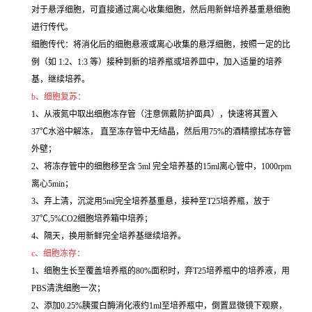
对于悬浮细胞，可直接通过离心收集细胞，然后用新鲜培养基重悬细胞
进行传代。
细胞传代：将消化后的细胞悬液或离心收集的悬浮细胞，按照一定的比
例（如 1:2、1:3 等）接种到新的培养瓶或培养皿中，加入适量的培养
基，继续培养。
b、细胞复苏：
1、从液氮中取出细胞冻存管（注意佩戴防护面具），快速将其置入
37℃水浴中解冻， 直至冻存管中无结晶，然后用75%的酒精擦拭冻存管
外壁；
2、将冻存管中的细胞移至含 5ml 完全培养基的15ml离心管中，1000rpm
离心5min；
3、弃上清，沉淀用5ml完全培养基重悬，接种至T25培养瓶，放于
37℃,5%CO2细胞培养箱中培养；
4、隔天，换用新鲜完全培养基继续培养。
c、细胞冻存：
1、细胞生长至覆盖培养瓶的80%面积时，弃T25培养瓶中的培养液，用
PBS清洗细胞一次；
2、添加0.25%胰蛋白酶消化液约1ml至培养瓶中，倒置显微镜下观察，