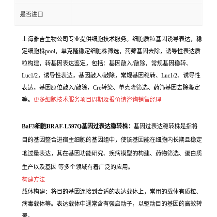
是否进口
上海雅吉生物公司专业提供细胞技术服务。细胞质粒基因诱导表达，稳
定细胞株pool，单克隆稳定细胞株筛选，药筛基因去除，诱导性表达质
粒构建，转基因表达鉴定，包括：基因敲入/敲除，常规基因稳转、
Luc1/2，诱导性表达，基因敲入/敲除，常规基因稳转、Luc1/2、诱导性
表达，基因原位敲入/敲除，Cre转染、单克隆筛选、药筛基因去除鉴定
等。
更多细胞技术服务项目周期及报价请咨询销售经理
BaF3细胞BRAF-L597Q基因过表达稳转株：
基因过表达稳转株是指将
目的基因整合进宿主细胞的基因组中，使该基因能在细胞内长期且稳定
地过量表达，其在基因功能研究、疾病模型的构建、药物筛选、蛋白质
生产以及基因 等多个领域有着广泛的应用。
构建方法
载体构建：将目的基因连接到合适的表达载体上，常用的载体有质粒、
病毒载体等。表达载体中通常含有强启动子，以驱动目的基因的高效转
录。