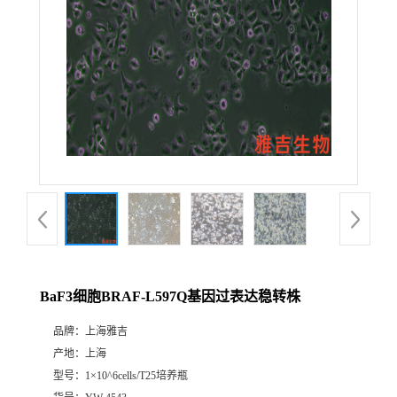
BaF3细胞BRAF-L597Q基因过表达稳转株
品牌：
上海雅吉
产地：
上海
型号：
1×10^6cells/T25培养瓶