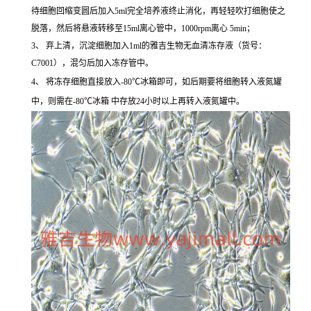
待细胞回缩变圆后加入5ml完全培养液终止消化，再轻轻吹打细胞使之
脱落，然后将悬液转移至15ml离心管中，1000rpm离心 5min；
3、 弃上清，沉淀细胞加入1ml的雅吉生物无血清冻存液（货号：
C7001），混匀后加入冻存管中。
4、 将冻存细胞直接放入-80℃冰箱即可，如后期要将细胞转入液氮罐
中，则需在-80℃冰箱 中存放24小时以上再转入液氮罐中。