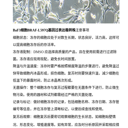
BaF3细胞BRAF-L597Q基因过表达稳转株
注意事项
细胞状态：冻存的细胞应处于对数生长期，状态良好，活力高，这样可
以提高细胞冻存后的存活率。
冻存液配制：DMSO 应选择高质量的产品，且在使用前需进行过滤除
菌。冻存液应现用现配，避免长时间放置。
降温与升温速度：冻存时要严格按照梯度降温的步骤进行，避免降温过
快导致细胞内冰晶形成，损伤细胞。复苏时则要快速升温，减少细胞在
低温下的暴露时间，防止冰晶再次形成。
无菌操作：整个细胞冻存与复苏过程都要在无菌条件下进行，防止微生
物污染。使用的器材和试剂都需经过严格的灭菌处理。
记录与标记：做好细胞冻存的记录，包括细胞名称、冻存日期、冻存管
编号等信息，并在冻存管上清晰标记，以便后续查找和使用。
复苏后观察：细胞复苏后要密切观察细胞的生长状态，如细胞贴壁情
况、形态变化、增殖速度等。如有异常，应及时分析原因并采取相应措