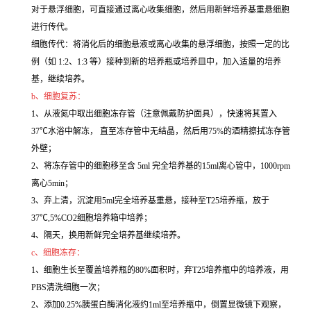
对于悬浮细胞，可直接通过离心收集细胞，然后用新鲜培养基重悬细胞
进行传代。
细胞传代：将消化后的细胞悬液或离心收集的悬浮细胞，按照一定的比
例（如 1:2、1:3 等）接种到新的培养瓶或培养皿中，加入适量的培养
基，继续培养。
b、细胞复苏：
1、从液氮中取出细胞冻存管（注意佩戴防护面具），快速将其置入
37℃水浴中解冻， 直至冻存管中无结晶，然后用75%的酒精擦拭冻存管
外壁；
2、将冻存管中的细胞移至含 5ml 完全培养基的15ml离心管中，1000rpm
离心5min；
3、弃上清，沉淀用5ml完全培养基重悬，接种至T25培养瓶，放于
37℃,5%CO2细胞培养箱中培养；
4、隔天，换用新鲜完全培养基继续培养。
c、细胞冻存：
1、细胞生长至覆盖培养瓶的80%面积时，弃T25培养瓶中的培养液，用
PBS清洗细胞一次；
2、添加0.25%胰蛋白酶消化液约1ml至培养瓶中，倒置显微镜下观察，