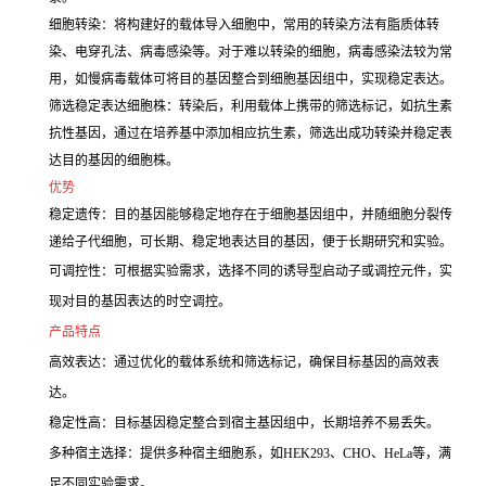
细胞转染：将构建好的载体导入细胞中，常用的转染方法有脂质体转
染、电穿孔法、病毒感染等。对于难以转染的细胞，病毒感染法较为常
用，如慢病毒载体可将目的基因整合到细胞基因组中，实现稳定表达。
筛选稳定表达细胞株：转染后，利用载体上携带的筛选标记，如抗生素
抗性基因，通过在培养基中添加相应抗生素，筛选出成功转染并稳定表
达目的基因的细胞株。
优势
稳定遗传：目的基因能够稳定地存在于细胞基因组中，并随细胞分裂传
递给子代细胞，可长期、稳定地表达目的基因，便于长期研究和实验。
可调控性：可根据实验需求，选择不同的诱导型启动子或调控元件，实
现对目的基因表达的时空调控。
产品特点
高效表达：通过优化的载体系统和筛选标记，确保目标基因的高效表
达。
稳定性高：目标基因稳定整合到宿主基因组中，长期培养不易丢失。
多种宿主选择：提供多种宿主细胞系，如HEK293、CHO、HeLa等，满
足不同实验需求。