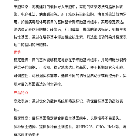
细胞转染：将构建好的载体导入细胞中，常用的转染方法有脂质体转
染、电穿孔法、病毒感染等。对于难以转染的细胞，病毒感染法较为常
用，如慢病毒载体可将目的基因整合到细胞基因组中，实现稳定表达。
筛选稳定表达细胞株：转染后，利用载体上携带的筛选标记，如抗生素
抗性基因，通过在培养基中添加相应抗生素，筛选出成功转染并稳定表
达目的基因的细胞株。
优势
稳定遗传：目的基因能够稳定地存在于细胞基因组中，并随细胞分裂传
递给子代细胞，可长期、稳定地表达目的基因，便于长期研究和实验。
可调控性：可根据实验需求，选择不同的诱导型启动子或调控元件，实
现对目的基因表达的时空调控。
产品特点
高效表达：通过优化的载体系统和筛选标记，确保目标基因的高效表
达。
稳定性高：目标基因稳定整合到宿主基因组中，长期培养不易丢失。
多种宿主选择：提供多种宿主细胞系，如HEK293、CHO、HeLa等，满
足不同实验需求。