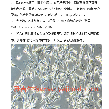
2、添加0.25%胰蛋白酶消化液约1ml至培养瓶中，倒置显微镜下观察，
待细胞回缩变圆后加入5ml完全培养液终止消化，再轻轻吹打细胞使之
脱落，然后将悬液转移至15ml离心管中，1000rpm离心 5min；
3、 弃上清，沉淀细胞加入1ml的雅吉生物无血清冻存液（货号：
C7001），混匀后加入冻存管中。
4、 将冻存细胞直接放入-80℃冰箱即可，如后期要将细胞转入液氮罐
中，则需在-80℃冰箱 中存放24小时以上再转入液氮罐中。