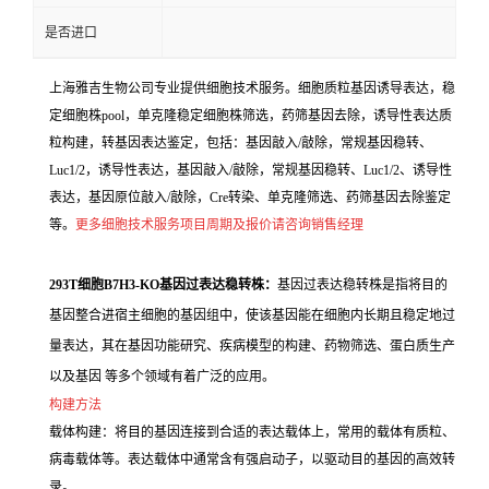
是否进口
上海雅吉生物公司专业提供细胞技术服务。细胞质粒基因诱导表达，稳
定细胞株pool，单克隆稳定细胞株筛选，药筛基因去除，诱导性表达质
粒构建，转基因表达鉴定，包括：基因敲入/敲除，常规基因稳转、
Luc1/2，诱导性表达，基因敲入/敲除，常规基因稳转、Luc1/2、诱导性
表达，基因原位敲入/敲除，Cre转染、单克隆筛选、药筛基因去除鉴定
等。
更多细胞技术服务项目周期及报价请咨询销售经理
293T细胞B7H3-KO基因过表达稳转株：
基因过表达稳转株是指将目的
基因整合进宿主细胞的基因组中，使该基因能在细胞内长期且稳定地过
量表达，其在基因功能研究、疾病模型的构建、药物筛选、蛋白质生产
以及基因 等多个领域有着广泛的应用。
构建方法
载体构建：将目的基因连接到合适的表达载体上，常用的载体有质粒、
病毒载体等。表达载体中通常含有强启动子，以驱动目的基因的高效转
录。