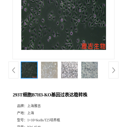
293T细胞B7H3-KO基因过表达稳转株
品牌：
上海雅吉
产地：
上海
型号：
1×10^6cells/T25培养瓶