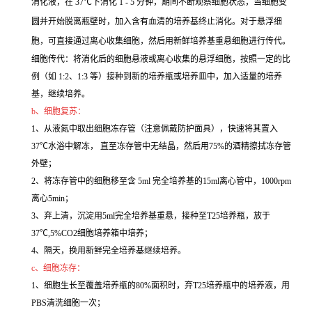
消化液，在 37℃下消化 1 - 5 分钟，期间不断观察细胞状态，当细胞变
圆并开始脱离瓶壁时，加入含有血清的培养基终止消化。对于悬浮细
胞，可直接通过离心收集细胞，然后用新鲜培养基重悬细胞进行传代。
细胞传代：将消化后的细胞悬液或离心收集的悬浮细胞，按照一定的比
例（如 1:2、1:3 等）接种到新的培养瓶或培养皿中，加入适量的培养
基，继续培养。
b、细胞复苏：
1、从液氮中取出细胞冻存管（注意佩戴防护面具），快速将其置入
37℃水浴中解冻， 直至冻存管中无结晶，然后用75%的酒精擦拭冻存管
外壁；
2、将冻存管中的细胞移至含 5ml 完全培养基的15ml离心管中，1000rpm
离心5min；
3、弃上清，沉淀用5ml完全培养基重悬，接种至T25培养瓶，放于
37℃,5%CO2细胞培养箱中培养；
4、隔天，换用新鲜完全培养基继续培养。
c、细胞冻存：
1、细胞生长至覆盖培养瓶的80%面积时，弃T25培养瓶中的培养液，用
PBS清洗细胞一次；