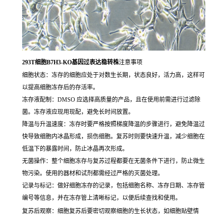
293T细胞B7H3-KO基因过表达稳转株
注意事项
细胞状态：冻存的细胞应处于对数生长期，状态良好，活力高，这样可
以提高细胞冻存后的存活率。
冻存液配制：DMSO 应选择高质量的产品，且在使用前需进行过滤除
菌。冻存液应现用现配，避免长时间放置。
降温与升温速度：冻存时要严格按照梯度降温的步骤进行，避免降温过
快导致细胞内冰晶形成，损伤细胞。复苏时则要快速升温，减少细胞在
低温下的暴露时间，防止冰晶再次形成。
无菌操作：整个细胞冻存与复苏过程都要在无菌条件下进行，防止微生
物污染。使用的器材和试剂都需经过严格的灭菌处理。
记录与标记：做好细胞冻存的记录，包括细胞名称、冻存日期、冻存管
编号等信息，并在冻存管上清晰标记，以便后续查找和使用。
复苏后观察：细胞复苏后要密切观察细胞的生长状态，如细胞贴壁情