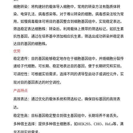
细胞转染：将构建好的载体导入细胞中，常用的转染方法有脂质体转
染、电穿孔法、病毒感染等。对于难以转染的细胞，病毒感染法较为常
用，如慢病毒载体可将目的基因整合到细胞基因组中，实现稳定表达。
筛选稳定表达细胞株：转染后，利用载体上携带的筛选标记，如抗生素
抗性基因，通过在培养基中添加相应抗生素，筛选出成功转染并稳定表
达目的基因的细胞株。
优势
稳定遗传：目的基因能够稳定地存在于细胞基因组中，并随细胞分裂传
递给子代细胞，可长期、稳定地表达目的基因，便于长期研究和实验。
可调控性：可根据实验需求，选择不同的诱导型启动子或调控元件，实
现对目的基因表达的时空调控。
产品特点
高效表达：通过优化的载体系统和筛选标记，确保目标基因的高效表
达。
稳定性高：目标基因稳定整合到宿主基因组中，长期培养不易丢失。
多种宿主选择：提供多种宿主细胞系，如HEK293、CHO、HeLa等，满
足不同实验需求。