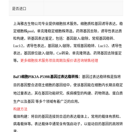
是否进口
上海雅吉生物公司专业提供细胞技术服务。细胞质粒基因诱导表达，稳
定细胞株pool，单克隆稳定细胞株筛选，药筛基因去除，诱导性表达质
粒构建，转基因表达鉴定，包括：基因敲入/敲除，常规基因稳转、
Luc1/2，诱导性表达，基因敲入/敲除，常规基因稳转、Luc1/2、诱导性
表达，基因原位敲入/敲除，Cre转染、单克隆筛选、药筛基因去除鉴定
等。
更多细胞技术服务项目周期及报价请咨询销售经理
BaF3细胞PIK3A-P539R基因过表达稳转株：
基因过表达稳转株是指将
目的基因整合进宿主细胞的基因组中，使该基因能在细胞内长期且稳定
地过量表达，其在基因功能研究、疾病模型的构建、药物筛选、蛋白质
生产以及基因 等多个领域有着广泛的应用。
构建方法
载体构建：将目的基因连接到合适的表达载体上，常用的载体有质粒、
病毒载体等。表达载体中通常含有强启动子，以驱动目的基因的高效转
录。