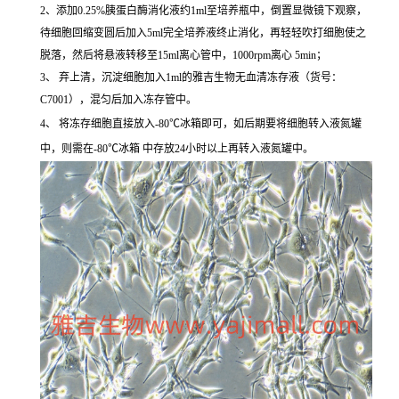
2、添加0.25%胰蛋白酶消化液约1ml至培养瓶中，倒置显微镜下观察，
待细胞回缩变圆后加入5ml完全培养液终止消化，再轻轻吹打细胞使之
脱落，然后将悬液转移至15ml离心管中，1000rpm离心 5min；
3、 弃上清，沉淀细胞加入1ml的雅吉生物无血清冻存液（货号：
C7001），混匀后加入冻存管中。
4、 将冻存细胞直接放入-80℃冰箱即可，如后期要将细胞转入液氮罐
中，则需在-80℃冰箱 中存放24小时以上再转入液氮罐中。