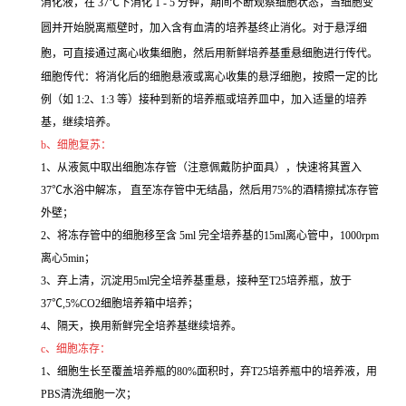
消化液，在 37℃下消化 1 - 5 分钟，期间不断观察细胞状态，当细胞变
圆并开始脱离瓶壁时，加入含有血清的培养基终止消化。对于悬浮细
胞，可直接通过离心收集细胞，然后用新鲜培养基重悬细胞进行传代。
细胞传代：将消化后的细胞悬液或离心收集的悬浮细胞，按照一定的比
例（如 1:2、1:3 等）接种到新的培养瓶或培养皿中，加入适量的培养
基，继续培养。
b、细胞复苏：
1、从液氮中取出细胞冻存管（注意佩戴防护面具），快速将其置入
37℃水浴中解冻， 直至冻存管中无结晶，然后用75%的酒精擦拭冻存管
外壁；
2、将冻存管中的细胞移至含 5ml 完全培养基的15ml离心管中，1000rpm
离心5min；
3、弃上清，沉淀用5ml完全培养基重悬，接种至T25培养瓶，放于
37℃,5%CO2细胞培养箱中培养；
4、隔天，换用新鲜完全培养基继续培养。
c、细胞冻存：
1、细胞生长至覆盖培养瓶的80%面积时，弃T25培养瓶中的培养液，用
PBS清洗细胞一次；