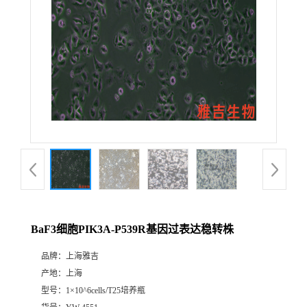
BaF3细胞PIK3A-P539R基因过表达稳转株
品牌：
上海雅吉
产地：
上海
型号：
1×10^6cells/T25培养瓶