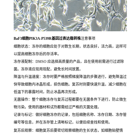
BaF3细胞PIK3A-P539R基因过表达稳转株
注意事项
细胞状态：冻存的细胞应处于对数生长期，状态良好，活力高，这样可
以提高细胞冻存后的存活率。
冻存液配制：DMSO 应选择高质量的产品，且在使用前需进行过滤除
菌。冻存液应现用现配，避免长时间放置。
降温与升温速度：冻存时要严格按照梯度降温的步骤进行，避免降温过
快导致细胞内冰晶形成，损伤细胞。复苏时则要快速升温，减少细胞在
低温下的暴露时间，防止冰晶再次形成。
无菌操作：整个细胞冻存与复苏过程都要在无菌条件下进行，防止微生
物污染。使用的器材和试剂都需经过严格的灭菌处理。
记录与标记：做好细胞冻存的记录，包括细胞名称、冻存日期、冻存管
编号等信息，并在冻存管上清晰标记，以便后续查找和使用。
复苏后观察：细胞复苏后要密切观察细胞的生长状态，如细胞贴壁情