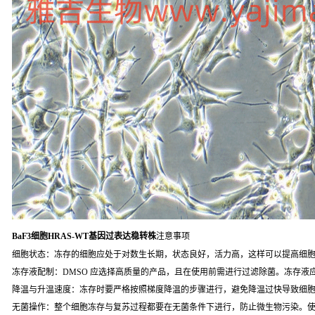
BaF3细胞HRAS-WT基因过表达稳转株
注意事项
细胞状态：冻存的细胞应处于对数生长期，状态良好，活力高，这样可以提高细
冻存液配制：DMSO 应选择高质量的产品，且在使用前需进行过滤除菌。冻存液
降温与升温速度：冻存时要严格按照梯度降温的步骤进行，避免降温过快导致细
无菌操作：整个细胞冻存与复苏过程都要在无菌条件下进行，防止微生物污染。