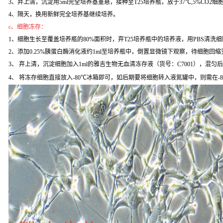
3、弃上清，沉淀用5ml完全培养基重悬，接种至T25培养瓶，放于37℃,5%CO2
4、隔天，换用新鲜完全培养基继续培养。
c、细胞冻存：
1、细胞生长至覆盖培养瓶的80%面积时，弃T25培养瓶中的培养液，用PBS清洗
2、添加0.25%胰蛋白酶消化液约1ml至培养瓶中，倒置显微镜下观察，待细胞回缩变
3、 弃上清，沉淀细胞加入1ml的雅吉生物无血清冻存液（货号：C7001），混匀
4、 将冻存细胞直接放入-80℃冰箱即可，如后期要将细胞转入液氮罐中，则需在-8