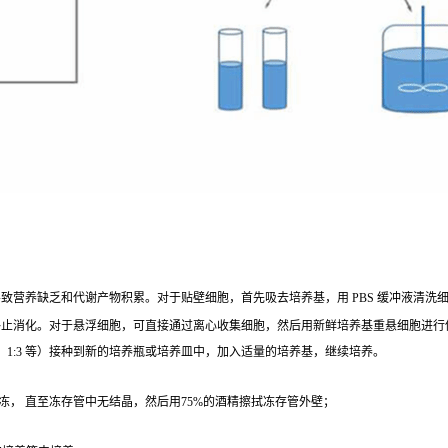
营养缺乏和代谢产物积累。对于贴壁细胞，首先吸去培养基，用 PBS 缓冲液清洗细胞 1 - 2
终止消化。对于悬浮细胞，可直接通过离心收集细胞，然后用新鲜培养基重悬细胞进行
、1:3 等）接种到新的培养瓶或培养皿中，加入适量的培养基，继续培养。
冻， 直至冻存管中无结晶，然后用75%的酒精擦拭冻存管外壁；
；