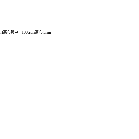
管中，1000rpm离心 5min；