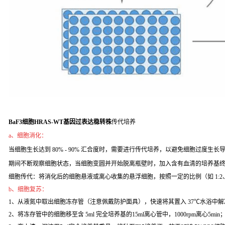
BaF3细胞HRAS-WT基因过表达稳转株
传代培养
a、细胞消化：
当细胞生长达到 80% - 90% 汇合度时，需要进行传代培养，以避免细胞过度生长导致
期间不断观察细胞状态，当细胞变圆并开始脱离瓶壁时，加入含有血清的培养基
细胞传代：将消化后的细胞悬液或离心收集的悬浮细胞，按照一定的比例（如 1:2
b、细胞复苏：
1、从液氮中取出细胞冻存管（注意佩戴防护面具），快速将其置入 37℃水浴中解
2、将冻存管中的细胞移至含 5ml 完全培养基的15ml离心管中，1000rpm离心5min