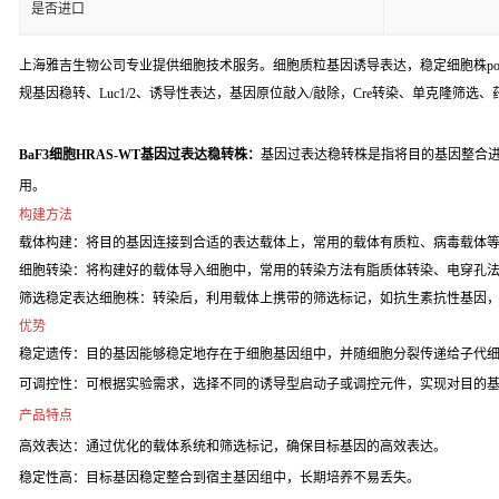
是否进口
上海雅吉生物公司专业提供细胞技术服务。细胞质粒基因诱导表达，稳定细胞株poo
规基因稳转、Luc1/2、诱导性表达，基因原位敲入/敲除，Cre转染、单克隆筛选
BaF3细胞HRAS-WT基因过表达稳转株：
基因过表达稳转株是指将目的基因整合
用。
构建方法
载体构建：将目的基因连接到合适的表达载体上，常用的载体有质粒、病毒载体
细胞转染：将构建好的载体导入细胞中，常用的转染方法有脂质体转染、电穿孔
筛选稳定表达细胞株：转染后，利用载体上携带的筛选标记，如抗生素抗性基因
优势
稳定遗传：目的基因能够稳定地存在于细胞基因组中，并随细胞分裂传递给子代
可调控性：可根据实验需求，选择不同的诱导型启动子或调控元件，实现对目的
产品特点
高效表达：通过优化的载体系统和筛选标记，确保目标基因的高效表达。
稳定性高：目标基因稳定整合到宿主基因组中，长期培养不易丢失。