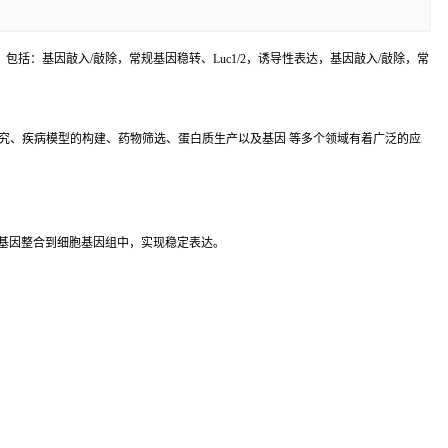
括：基因敲入/敲除，常规基因稳转、Luc1/2，诱导性表达，基因敲入/敲除，常
究、疾病模型的构建、药物筛选、蛋白质生产以及基因 等多个领域有着广泛的应
基因整合到细胞基因组中，实现稳定表达。