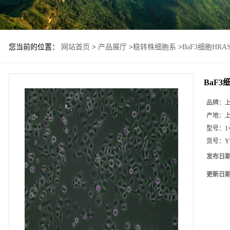
您当前的位置：
网站首页
>
产品展厅
>
稳转株细胞系
>
BaF3细胞HR
BaF
品牌：
产地：
型号：
1
货号：
Y
发布日
更新日