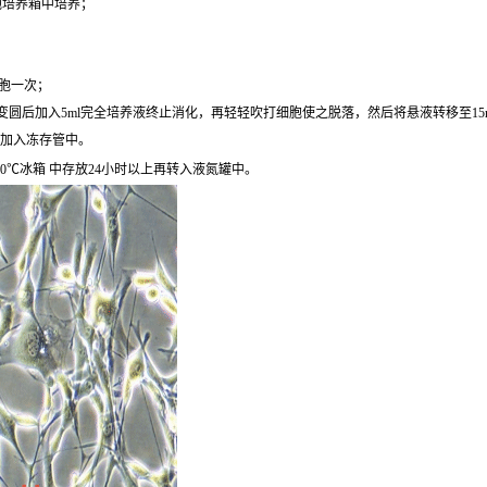
细胞培养箱中培养；
细胞一次；
圆后加入5ml完全培养液终止消化，再轻轻吹打细胞使之脱落，然后将悬液转移至15ml离心
后加入冻存管中。
0℃冰箱 中存放24小时以上再转入液氮罐中。