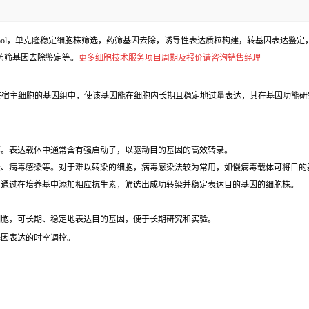
l，单克隆稳定细胞株筛选，药筛基因去除，诱导性表达质粒构建，转基因表达鉴定，包
、药筛基因去除鉴定等。
更多细胞技术服务项目周期及报价请咨询销售经理
进宿主细胞的基因组中，使该基因能在细胞内长期且稳定地过量表达，其在基因功能研
等。表达载体中通常含有强启动子，以驱动目的基因的高效转录。
法、病毒感染等。对于难以转染的细胞，病毒感染法较为常用，如慢病毒载体可将目的
，通过在培养基中添加相应抗生素，筛选出成功转染并稳定表达目的基因的细胞株。
细胞，可长期、稳定地表达目的基因，便于长期研究和实验。
基因表达的时空调控。