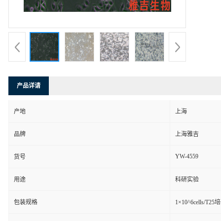
产品详请
产地
上海
品牌
上海雅吉
YW-4559
货号
用途
科研实验
包装规格
1×10^6cells/T2