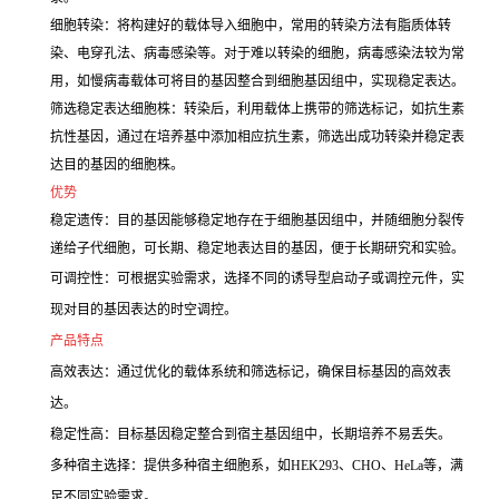
细胞转染：将构建好的载体导入细胞中，常用的转染方法有脂质体转
染、电穿孔法、病毒感染等。对于难以转染的细胞，病毒感染法较为常
用，如慢病毒载体可将目的基因整合到细胞基因组中，实现稳定表达。
筛选稳定表达细胞株：转染后，利用载体上携带的筛选标记，如抗生素
抗性基因，通过在培养基中添加相应抗生素，筛选出成功转染并稳定表
达目的基因的细胞株。
优势
稳定遗传：目的基因能够稳定地存在于细胞基因组中，并随细胞分裂传
递给子代细胞，可长期、稳定地表达目的基因，便于长期研究和实验。
可调控性：可根据实验需求，选择不同的诱导型启动子或调控元件，实
现对目的基因表达的时空调控。
产品特点
高效表达：通过优化的载体系统和筛选标记，确保目标基因的高效表
达。
稳定性高：目标基因稳定整合到宿主基因组中，长期培养不易丢失。
多种宿主选择：提供多种宿主细胞系，如HEK293、CHO、HeLa等，满
足不同实验需求。