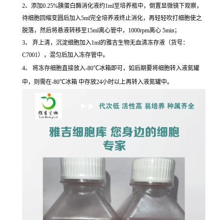
2、添加0.25%胰蛋白酶消化液约1ml至培养瓶中，倒置显微镜下观察，
待细胞回缩变圆后加入5ml完全培养液终止消化，再轻轻吹打细胞使之
脱落，然后将悬液转移至15ml离心管中，1000rpm离心 5min；
3、 弃上清，沉淀细胞加入1ml的雅吉生物无血清冻存液（货号：
C7001），混匀后加入冻存管中。
4、 将冻存细胞直接放入-80℃冰箱即可，如后期要将细胞转入液氮罐
中，则需在-80℃冰箱 中存放24小时以上再转入液氮罐中。