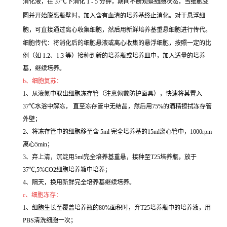
消化液，在 37℃下消化 1 - 5 分钟，期间不断观察细胞状态，当细胞变
圆并开始脱离瓶壁时，加入含有血清的培养基终止消化。对于悬浮细
胞，可直接通过离心收集细胞，然后用新鲜培养基重悬细胞进行传代。
细胞传代：将消化后的细胞悬液或离心收集的悬浮细胞，按照一定的比
例（如 1:2、1:3 等）接种到新的培养瓶或培养皿中，加入适量的培养
基，继续培养。
b、细胞复苏：
1、从液氮中取出细胞冻存管（注意佩戴防护面具），快速将其置入
37℃水浴中解冻， 直至冻存管中无结晶，然后用75%的酒精擦拭冻存管
外壁；
2、将冻存管中的细胞移至含 5ml 完全培养基的15ml离心管中，1000rpm
离心5min；
3、弃上清，沉淀用5ml完全培养基重悬，接种至T25培养瓶，放于
37℃,5%CO2细胞培养箱中培养；
4、隔天，换用新鲜完全培养基继续培养。
c、细胞冻存：
1、细胞生长至覆盖培养瓶的80%面积时，弃T25培养瓶中的培养液，用
PBS清洗细胞一次；