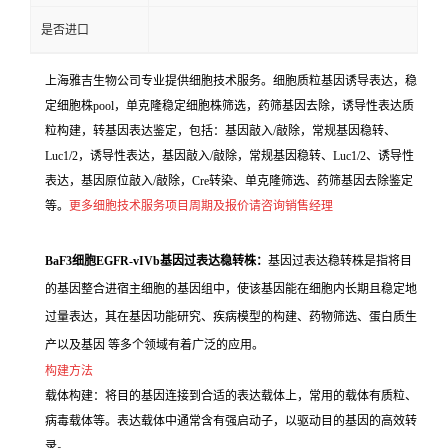
是否进口
上海雅吉生物公司专业提供细胞技术服务。细胞质粒基因诱导表达，稳
定细胞株pool，单克隆稳定细胞株筛选，药筛基因去除，诱导性表达质
粒构建，转基因表达鉴定，包括：基因敲入/敲除，常规基因稳转、
Luc1/2，诱导性表达，基因敲入/敲除，常规基因稳转、Luc1/2、诱导性
表达，基因原位敲入/敲除，Cre转染、单克隆筛选、药筛基因去除鉴定
等。
更多细胞技术服务项目周期及报价请咨询销售经理
BaF3细胞EGFR-vIVb基因过表达稳转株：
基因过表达稳转株是指将目
的基因整合进宿主细胞的基因组中，使该基因能在细胞内长期且稳定地
过量表达，其在基因功能研究、疾病模型的构建、药物筛选、蛋白质生
产以及基因 等多个领域有着广泛的应用。
构建方法
载体构建：将目的基因连接到合适的表达载体上，常用的载体有质粒、
病毒载体等。表达载体中通常含有强启动子，以驱动目的基因的高效转
录。