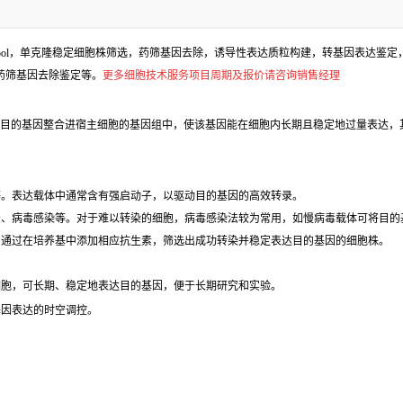
l，单克隆稳定细胞株筛选，药筛基因去除，诱导性表达质粒构建，转基因表达鉴定，包
、药筛基因去除鉴定等。
更多细胞技术服务项目周期及报价请咨询销售经理
目的基因整合进宿主细胞的基因组中，使该基因能在细胞内长期且稳定地过量表达，
等。表达载体中通常含有强启动子，以驱动目的基因的高效转录。
法、病毒感染等。对于难以转染的细胞，病毒感染法较为常用，如慢病毒载体可将目的
，通过在培养基中添加相应抗生素，筛选出成功转染并稳定表达目的基因的细胞株。
细胞，可长期、稳定地表达目的基因，便于长期研究和实验。
基因表达的时空调控。