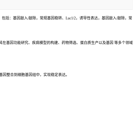
括：基因敲入/敲除，常规基因稳转、Luc1/2，诱导性表达，基因敲入/敲除，常
其在基因功能研究、疾病模型的构建、药物筛选、蛋白质生产以及基因 等多个领域
基因整合到细胞基因组中，实现稳定表达。