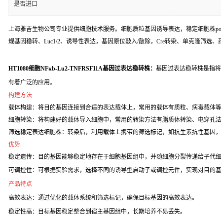
是否进口
上海雅吉生物公司专业提供细胞技术服务。细胞质粒基因诱导表达，稳定细胞株poo
规基因稳转、Luc1/2、诱导性表达，基因原位敲入/敲除，Cre转染、单克隆筛选
HT1080细胞NFκb-Lu2-TNFRSF11A基因过表达稳转株：
基因过表达稳转株是指将
有着广泛的应用。
构建方法
载体构建：将目的基因连接到合适的表达载体上，常用的载体有质粒、病毒载体
细胞转染：将构建好的载体导入细胞中，常用的转染方法有脂质体转染、电穿孔
筛选稳定表达细胞株：转染后，利用载体上携带的筛选标记，如抗生素抗性基因
优势
稳定遗传：目的基因能够稳定地存在于细胞基因组中，并随细胞分裂传递给子代
可调控性：可根据实验需求，选择不同的诱导型启动子或调控元件，实现对目的
产品特点
高效表达：通过优化的载体系统和筛选标记，确保目标基因的高效表达。
稳定性高：目标基因稳定整合到宿主基因组中，长期培养不易丢失。