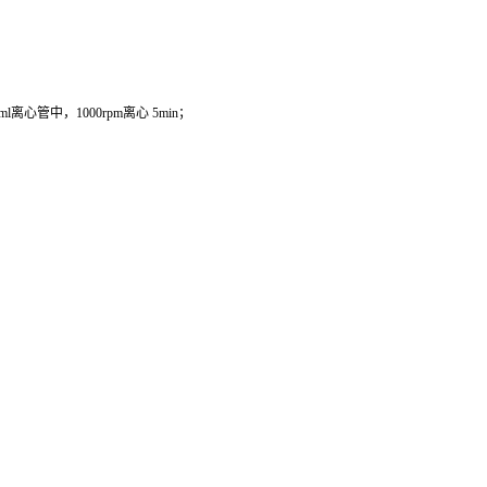
管中，1000rpm离心 5min；