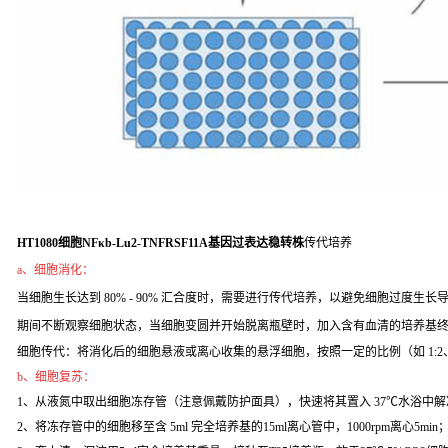
HT1080细胞NFκb-Lu2-TNFRSF11A基因过表达稳转株
传代培养
a、细胞消化：
当细胞生长达到 80% - 90% 汇合度时，需要进行传代培养，以避免细胞过度生长导致
期间不断观察细胞状态，当细胞变圆并开始脱离瓶壁时，加入含有血清的培养基
细胞传代：将消化后的细胞悬液或离心收集的悬浮细胞，按照一定的比例（如 1:2
b、细胞复苏：
1、从液氮中取出细胞冻存管（注意佩戴防护面具），快速将其置入 37℃水浴中解
2、将冻存管中的细胞移至含 5ml 完全培养基的15ml离心管中，1000rpm离心5min