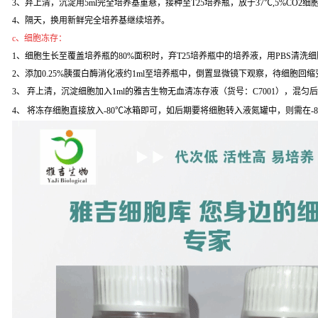
3、弃上清，沉淀用5ml完全培养基重悬，接种至T25培养瓶，放于37℃,5%CO2
4、隔天，换用新鲜完全培养基继续培养。
c、细胞冻存：
1、细胞生长至覆盖培养瓶的80%面积时，弃T25培养瓶中的培养液，用PBS清洗
2、添加0.25%胰蛋白酶消化液约1ml至培养瓶中，倒置显微镜下观察，待细胞回缩变
3、 弃上清，沉淀细胞加入1ml的雅吉生物无血清冻存液（货号：C7001），混匀
4、 将冻存细胞直接放入-80℃冰箱即可，如后期要将细胞转入液氮罐中，则需在-8