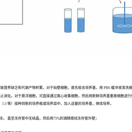
营养缺乏和代谢产物积累。对于贴壁细胞，首先吸去培养基，用 PBS 缓冲液清洗细胞 1 - 2
终止消化。对于悬浮细胞，可直接通过离心收集细胞，然后用新鲜培养基重悬细胞进行
、1:3 等）接种到新的培养瓶或培养皿中，加入适量的培养基，继续培养。
冻， 直至冻存管中无结晶，然后用75%的酒精擦拭冻存管外壁；
；