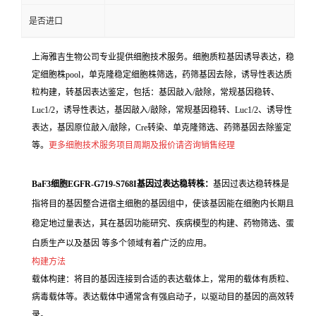
是否进口
上海雅吉生物公司专业提供细胞技术服务。细胞质粒基因诱导表达，稳
定细胞株pool，单克隆稳定细胞株筛选，药筛基因去除，诱导性表达质
粒构建，转基因表达鉴定，包括：基因敲入/敲除，常规基因稳转、
Luc1/2，诱导性表达，基因敲入/敲除，常规基因稳转、Luc1/2、诱导性
表达，基因原位敲入/敲除，Cre转染、单克隆筛选、药筛基因去除鉴定
等。
更多细胞技术服务项目周期及报价请咨询销售经理
BaF3细胞EGFR-G719-S768I基因过表达稳转株：
基因过表达稳转株是
指将目的基因整合进宿主细胞的基因组中，使该基因能在细胞内长期且
稳定地过量表达，其在基因功能研究、疾病模型的构建、药物筛选、蛋
白质生产以及基因 等多个领域有着广泛的应用。
构建方法
载体构建：将目的基因连接到合适的表达载体上，常用的载体有质粒、
病毒载体等。表达载体中通常含有强启动子，以驱动目的基因的高效转
录。