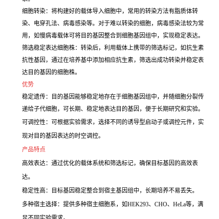
细胞转染：将构建好的载体导入细胞中，常用的转染方法有脂质体转
染、电穿孔法、病毒感染等。对于难以转染的细胞，病毒感染法较为常
用，如慢病毒载体可将目的基因整合到细胞基因组中，实现稳定表达。
筛选稳定表达细胞株：转染后，利用载体上携带的筛选标记，如抗生素
抗性基因，通过在培养基中添加相应抗生素，筛选出成功转染并稳定表
达目的基因的细胞株。
优势
稳定遗传：目的基因能够稳定地存在于细胞基因组中，并随细胞分裂传
递给子代细胞，可长期、稳定地表达目的基因，便于长期研究和实验。
可调控性：可根据实验需求，选择不同的诱导型启动子或调控元件，实
现对目的基因表达的时空调控。
产品特点
高效表达：通过优化的载体系统和筛选标记，确保目标基因的高效表
达。
稳定性高：目标基因稳定整合到宿主基因组中，长期培养不易丢失。
多种宿主选择：提供多种宿主细胞系，如HEK293、CHO、HeLa等，满
足不同实验需求。