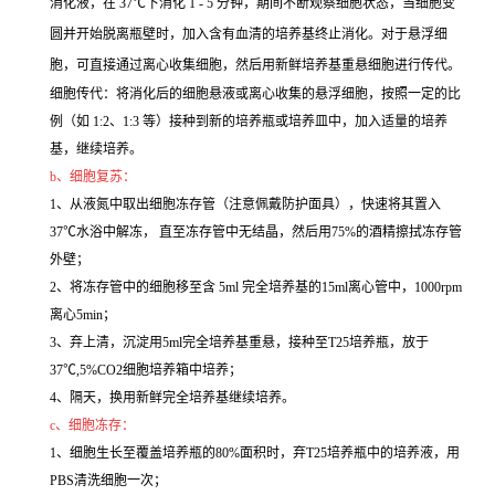
消化液，在 37℃下消化 1 - 5 分钟，期间不断观察细胞状态，当细胞变
圆并开始脱离瓶壁时，加入含有血清的培养基终止消化。对于悬浮细
胞，可直接通过离心收集细胞，然后用新鲜培养基重悬细胞进行传代。
细胞传代：将消化后的细胞悬液或离心收集的悬浮细胞，按照一定的比
例（如 1:2、1:3 等）接种到新的培养瓶或培养皿中，加入适量的培养
基，继续培养。
b、细胞复苏：
1、从液氮中取出细胞冻存管（注意佩戴防护面具），快速将其置入
37℃水浴中解冻， 直至冻存管中无结晶，然后用75%的酒精擦拭冻存管
外壁；
2、将冻存管中的细胞移至含 5ml 完全培养基的15ml离心管中，1000rpm
离心5min；
3、弃上清，沉淀用5ml完全培养基重悬，接种至T25培养瓶，放于
37℃,5%CO2细胞培养箱中培养；
4、隔天，换用新鲜完全培养基继续培养。
c、细胞冻存：
1、细胞生长至覆盖培养瓶的80%面积时，弃T25培养瓶中的培养液，用
PBS清洗细胞一次；