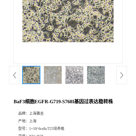
BaF3细胞EGFR-G719-S768I基因过表达稳转株
品牌：
上海雅吉
产地：
上海
型号：
1×10^6cells/T25培养瓶