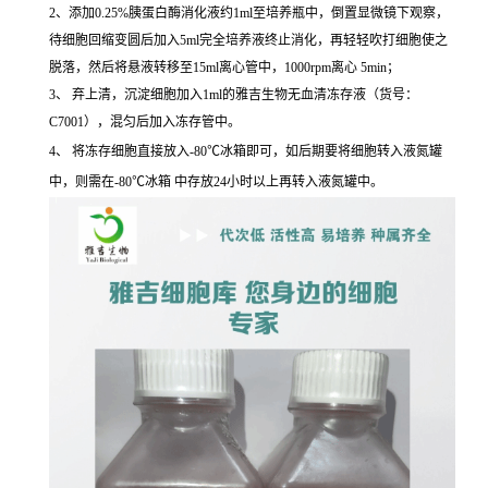
2、添加0.25%胰蛋白酶消化液约1ml至培养瓶中，倒置显微镜下观察，
待细胞回缩变圆后加入5ml完全培养液终止消化，再轻轻吹打细胞使之
脱落，然后将悬液转移至15ml离心管中，1000rpm离心 5min；
3、 弃上清，沉淀细胞加入1ml的雅吉生物无血清冻存液（货号：
C7001），混匀后加入冻存管中。
4、 将冻存细胞直接放入-80℃冰箱即可，如后期要将细胞转入液氮罐
中，则需在-80℃冰箱 中存放24小时以上再转入液氮罐中。