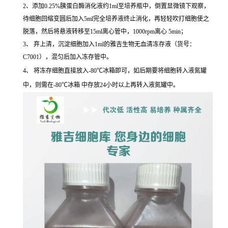
2、添加0.25%胰蛋白酶消化液约1ml至培养瓶中，倒置显微镜下观察，
待细胞回缩变圆后加入5ml完全培养液终止消化，再轻轻吹打细胞使之
脱落，然后将悬液转移至15ml离心管中，1000rpm离心 5min；
3、 弃上清，沉淀细胞加入1ml的雅吉生物无血清冻存液（货号：
C7001），混匀后加入冻存管中。
4、 将冻存细胞直接放入-80℃冰箱即可，如后期要将细胞转入液氮罐
中，则需在-80℃冰箱 中存放24小时以上再转入液氮罐中。