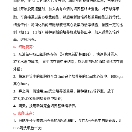
消化液，在 37℃下消化 1 - 5 分钟，期间不断观察细胞状态，当细胞变
圆并开始脱离瓶壁时，加入含有血清的培养基终止消化。对于悬浮细
胞，可直接通过离心收集细胞，然后用新鲜培养基重悬细胞进行传代。
细胞传代：将消化后的细胞悬液或离心收集的悬浮细胞，按照一定的比
例（如 1:2、1:3 等）接种到新的培养瓶或培养皿中，加入适量的培养
基，继续培养。
b、细胞复苏：
1、从液氮中取出细胞冻存管（注意佩戴防护面具），快速将其置入
37℃水浴中解冻， 直至冻存管中无结晶，然后用75%的酒精擦拭冻存管
外壁；
2、将冻存管中的细胞移至含 5ml 完全培养基的15ml离心管中，1000rpm
离心5min；
3、弃上清，沉淀用5ml完全培养基重悬，接种至T25培养瓶，放于
37℃,5%CO2细胞培养箱中培养；
4、隔天，换用新鲜完全培养基继续培养。
c、细胞冻存：
1、细胞生长至覆盖培养瓶的80%面积时，弃T25培养瓶中的培养液，用
PBS清洗细胞一次；