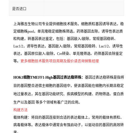
是否进口
上海雅吉生物公司专业提供细胞技术服务。细胞质粒基因诱导表达，稳
定细胞株pool，单克隆稳定细胞株筛选，药筛基因去除，诱导性表达质
粒构建，转基因表达鉴定，包括：基因敲入/敲除，常规基因稳转、
Luc1/2，诱导性表达，基因敲入/敲除，常规基因稳转、Luc1/2、诱导性
表达，基因原位敲入/敲除，Cre转染、单克隆筛选、药筛基因去除鉴定
等。
更多细胞技术服务项目周期及报价请咨询销售经理
HOK1细胞TMEFF1-High基因过表达稳转株：
基因过表达稳转株是指将
目的基因整合进宿主细胞的基因组中，使该基因能在细胞内长期且稳定
地过量表达，其在基因功能研究、疾病模型的构建、药物筛选、蛋白质
生产以及基因 等多个领域有着广泛的应用。
构建方法
载体构建：将目的基因连接到合适的表达载体上，常用的载体有质粒、
病毒载体等。表达载体中通常含有强启动子，以驱动目的基因的高效转
录。