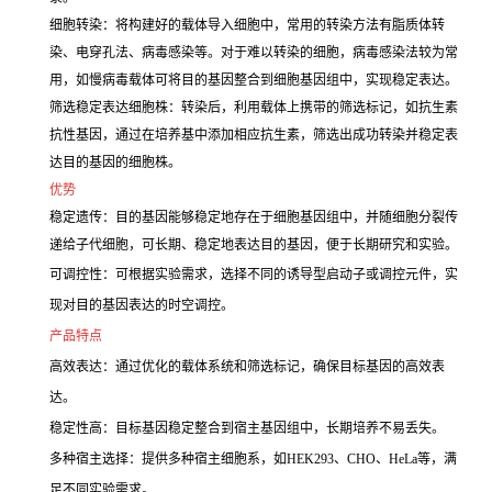
细胞转染：将构建好的载体导入细胞中，常用的转染方法有脂质体转
染、电穿孔法、病毒感染等。对于难以转染的细胞，病毒感染法较为常
用，如慢病毒载体可将目的基因整合到细胞基因组中，实现稳定表达。
筛选稳定表达细胞株：转染后，利用载体上携带的筛选标记，如抗生素
抗性基因，通过在培养基中添加相应抗生素，筛选出成功转染并稳定表
达目的基因的细胞株。
优势
稳定遗传：目的基因能够稳定地存在于细胞基因组中，并随细胞分裂传
递给子代细胞，可长期、稳定地表达目的基因，便于长期研究和实验。
可调控性：可根据实验需求，选择不同的诱导型启动子或调控元件，实
现对目的基因表达的时空调控。
产品特点
高效表达：通过优化的载体系统和筛选标记，确保目标基因的高效表
达。
稳定性高：目标基因稳定整合到宿主基因组中，长期培养不易丢失。
多种宿主选择：提供多种宿主细胞系，如HEK293、CHO、HeLa等，满
足不同实验需求。