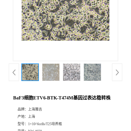
BaF3细胞ETV6-BTK-T474M基因过表达稳转株
品牌：
上海雅吉
产地：
上海
型号：
1×10^6cells/T25培养瓶