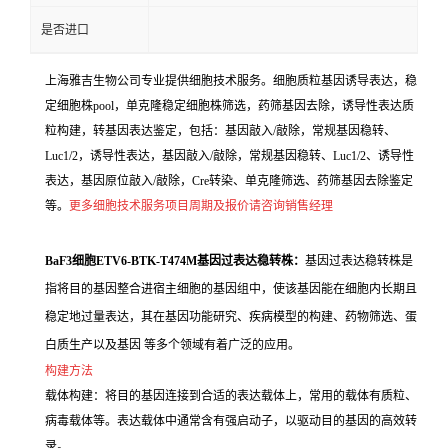
是否进口
上海雅吉生物公司专业提供细胞技术服务。细胞质粒基因诱导表达，稳
定细胞株pool，单克隆稳定细胞株筛选，药筛基因去除，诱导性表达质
粒构建，转基因表达鉴定，包括：基因敲入/敲除，常规基因稳转、
Luc1/2，诱导性表达，基因敲入/敲除，常规基因稳转、Luc1/2、诱导性
表达，基因原位敲入/敲除，Cre转染、单克隆筛选、药筛基因去除鉴定
等。
更多细胞技术服务项目周期及报价请咨询销售经理
BaF3细胞ETV6-BTK-T474M基因过表达稳转株：
基因过表达稳转株是
指将目的基因整合进宿主细胞的基因组中，使该基因能在细胞内长期且
稳定地过量表达，其在基因功能研究、疾病模型的构建、药物筛选、蛋
白质生产以及基因 等多个领域有着广泛的应用。
构建方法
载体构建：将目的基因连接到合适的表达载体上，常用的载体有质粒、
病毒载体等。表达载体中通常含有强启动子，以驱动目的基因的高效转
录。