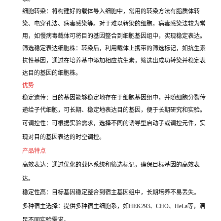
细胞转染：将构建好的载体导入细胞中，常用的转染方法有脂质体转
染、电穿孔法、病毒感染等。对于难以转染的细胞，病毒感染法较为常
用，如慢病毒载体可将目的基因整合到细胞基因组中，实现稳定表达。
筛选稳定表达细胞株：转染后，利用载体上携带的筛选标记，如抗生素
抗性基因，通过在培养基中添加相应抗生素，筛选出成功转染并稳定表
达目的基因的细胞株。
优势
稳定遗传：目的基因能够稳定地存在于细胞基因组中，并随细胞分裂传
递给子代细胞，可长期、稳定地表达目的基因，便于长期研究和实验。
可调控性：可根据实验需求，选择不同的诱导型启动子或调控元件，实
现对目的基因表达的时空调控。
产品特点
高效表达：通过优化的载体系统和筛选标记，确保目标基因的高效表
达。
稳定性高：目标基因稳定整合到宿主基因组中，长期培养不易丢失。
多种宿主选择：提供多种宿主细胞系，如HEK293、CHO、HeLa等，满
足不同实验需求。