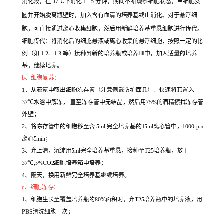
消化液，在 37℃下消化 1 - 5 分钟，期间不断观察细胞状态，当细胞变
圆并开始脱离瓶壁时，加入含有血清的培养基终止消化。对于悬浮细
胞，可直接通过离心收集细胞，然后用新鲜培养基重悬细胞进行传代。
细胞传代：将消化后的细胞悬液或离心收集的悬浮细胞，按照一定的比
例（如 1:2、1:3 等）接种到新的培养瓶或培养皿中，加入适量的培养
基，继续培养。
b、细胞复苏：
1、从液氮中取出细胞冻存管（注意佩戴防护面具），快速将其置入
37℃水浴中解冻， 直至冻存管中无结晶，然后用75%的酒精擦拭冻存管
外壁；
2、将冻存管中的细胞移至含 5ml 完全培养基的15ml离心管中，1000rpm
离心5min；
3、弃上清，沉淀用5ml完全培养基重悬，接种至T25培养瓶，放于
37℃,5%CO2细胞培养箱中培养；
4、隔天，换用新鲜完全培养基继续培养。
c、细胞冻存：
1、细胞生长至覆盖培养瓶的80%面积时，弃T25培养瓶中的培养液，用
PBS清洗细胞一次；