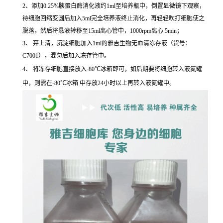
2、添加0.25%胰蛋白酶消化液约1ml至培养瓶中，倒置显微镜下观察，
待细胞回缩变圆后加入5ml完全培养液终止消化，再轻轻吹打细胞使之
脱落，然后将悬液转移至15ml离心管中，1000rpm离心 5min；
3、 弃上清，沉淀细胞加入1ml的雅吉生物无血清冻存液（货号：
C7001），混匀后加入冻存管中。
4、 将冻存细胞直接放入-80℃冰箱即可，如后期要将细胞转入液氮罐
中，则需在-80℃冰箱 中存放24小时以上再转入液氮罐中。