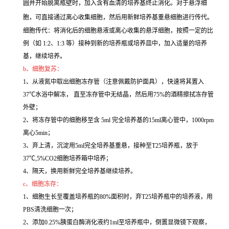
圆并开始脱离瓶壁时，加入含有血清的培养基终止消化。对于悬浮细
胞，可直接通过离心收集细胞，然后用新鲜培养基重悬细胞进行传代。
细胞传代：将消化后的细胞悬液或离心收集的悬浮细胞，按照一定的比
例（如 1:2、1:3 等）接种到新的培养瓶或培养皿中，加入适量的培养
基，继续培养。
b、细胞复苏：
1、从液氮中取出细胞冻存管（注意佩戴防护面具），快速将其置入
37℃水浴中解冻， 直至冻存管中无结晶，然后用75%的酒精擦拭冻存管
外壁；
2、将冻存管中的细胞移至含 5ml 完全培养基的15ml离心管中，1000rpm
离心5min；
3、弃上清，沉淀用5ml完全培养基重悬，接种至T25培养瓶，放于
37℃,5%CO2细胞培养箱中培养；
4、隔天，换用新鲜完全培养基继续培养。
c、细胞冻存：
1、细胞生长至覆盖培养瓶的80%面积时，弃T25培养瓶中的培养液，用
PBS清洗细胞一次；
2、添加0.25%胰蛋白酶消化液约1ml至培养瓶中，倒置显微镜下观察，