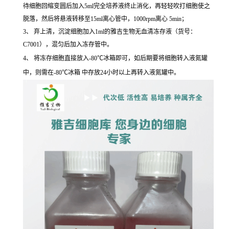
待细胞回缩变圆后加入5ml完全培养液终止消化，再轻轻吹打细胞使之
脱落，然后将悬液转移至15ml离心管中，1000rpm离心 5min；
3、 弃上清，沉淀细胞加入1ml的雅吉生物无血清冻存液（货号：
C7001），混匀后加入冻存管中。
4、 将冻存细胞直接放入-80℃冰箱即可，如后期要将细胞转入液氮罐
中，则需在-80℃冰箱 中存放24小时以上再转入液氮罐中。