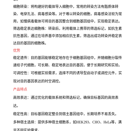
细胞转染：将构建好的载体导入细胞中，常用的转染方法有脂质体转
染、电穿孔法、病毒感染等。对于难以转染的细胞，病毒感染法较为常
用，如慢病毒载体可将目的基因整合到细胞基因组中，实现稳定表达。
筛选稳定表达细胞株：转染后，利用载体上携带的筛选标记，如抗生素
抗性基因，通过在培养基中添加相应抗生素，筛选出成功转染并稳定表
达目的基因的细胞株。
优势
稳定遗传：目的基因能够稳定地存在于细胞基因组中，并随细胞分裂传
递给子代细胞，可长期、稳定地表达目的基因，便于长期研究和实验。
可调控性：可根据实验需求，选择不同的诱导型启动子或调控元件，实
现对目的基因表达的时空调控。
产品特点
高效表达：通过优化的载体系统和筛选标记，确保目标基因的高效表
达。
稳定性高：目标基因稳定整合到宿主基因组中，长期培养不易丢失。
多种宿主选择：提供多种宿主细胞系，如HEK293、CHO、HeLa等，满
足不同实验需求。