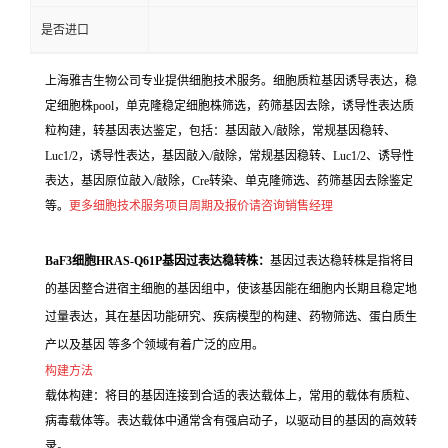
是否进口
上海雅吉生物公司专业提供细胞技术服务。细胞质粒基因诱导表达，稳
定细胞株pool，单克隆稳定细胞株筛选，药筛基因去除，诱导性表达质
粒构建，转基因表达鉴定，包括：基因敲入/敲除，常规基因稳转、
Luc1/2，诱导性表达，基因敲入/敲除，常规基因稳转、Luc1/2、诱导性
表达，基因原位敲入/敲除，Cre转染、单克隆筛选、药筛基因去除鉴定
等。
更多细胞技术服务项目周期及报价请咨询销售经理
BaF3细胞HRAS-Q61P基因过表达稳转株：
基因过表达稳转株是指将目
的基因整合进宿主细胞的基因组中，使该基因能在细胞内长期且稳定地
过量表达，其在基因功能研究、疾病模型的构建、药物筛选、蛋白质生
产以及基因 等多个领域有着广泛的应用。
构建方法
载体构建：将目的基因连接到合适的表达载体上，常用的载体有质粒、
病毒载体等。表达载体中通常含有强启动子，以驱动目的基因的高效转
录。