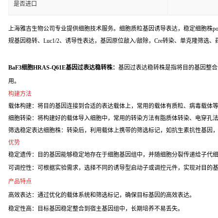
是否进口
上海雅吉生物公司专业提供细胞技术服务。细胞质粒基因诱导表达，稳定细胞株poo
规基因稳转、Luc1/2、诱导性表达，基因原位敲入/敲除，Cre转染、单克隆筛选
BaF3细胞HRAS-Q61E基因过表达稳转株：
基因过表达稳转株是指将目的基因整合
用。
构建方法
载体构建：将目的基因连接到合适的表达载体上，常用的载体有质粒、病毒载体
细胞转染：将构建好的载体导入细胞中，常用的转染方法有脂质体转染、电穿孔
筛选稳定表达细胞株：转染后，利用载体上携带的筛选标记，如抗生素抗性基因
优势
稳定遗传：目的基因能够稳定地存在于细胞基因组中，并随细胞分裂传递给子代
可调控性：可根据实验需求，选择不同的诱导型启动子或调控元件，实现对目的
产品特点
高效表达：通过优化的载体系统和筛选标记，确保目标基因的高效表达。
稳定性高：目标基因稳定整合到宿主基因组中，长期培养不易丢失。