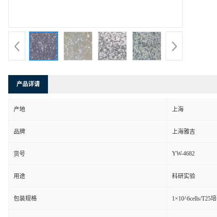
产品详请
产地
上海
品牌
上海雅吉
YW-4682
货号
用途
科研实验
包装规格
1×10^6cells/T2