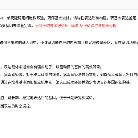
l，单克隆稳定细胞株筛选，药筛基因去除，诱导性表达质粒构建，转基因表达鉴定，包
、药筛基因去除鉴定等。
更多细胞技术服务项目周期及报价请咨询销售经理
进宿主细胞的基因组中，使该基因能在细胞内长期且稳定地过量表达，其在基因功能
等。表达载体中通常含有强启动子，以驱动目的基因的高效转录。
法、病毒感染等。对于难以转染的细胞，病毒感染法较为常用，如慢病毒载体可将目的
，通过在培养基中添加相应抗生素，筛选出成功转染并稳定表达目的基因的细胞株。
细胞，可长期、稳定地表达目的基因，便于长期研究和实验。
基因表达的时空调控。