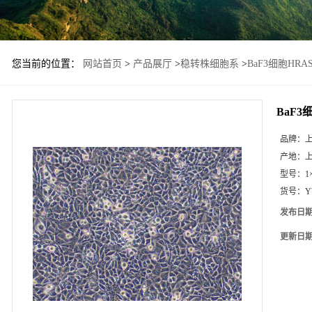
您当前的位置：
网站首页
>
产品展厅
>
稳转株细胞系
>
BaF3细胞HR
BaF3
品牌：
产地：
型号：
1
货号：
Y
发布日
更新日