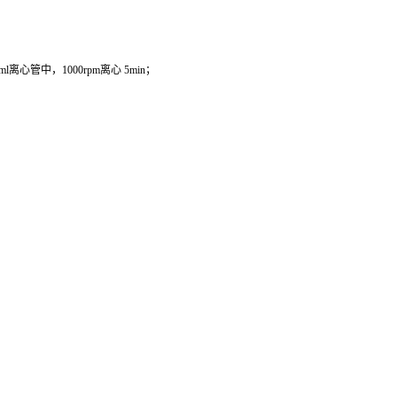
管中，1000rpm离心 5min；