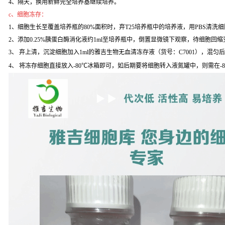
4、隔天，换用新鲜完全培养基继续培养。
c、细胞冻存：
1、细胞生长至覆盖培养瓶的80%面积时，弃T25培养瓶中的培养液，用PBS清洗
2、添加0.25%胰蛋白酶消化液约1ml至培养瓶中，倒置显微镜下观察，待细胞回缩变
3、 弃上清，沉淀细胞加入1ml的雅吉生物无血清冻存液（货号：C7001），混匀
4、 将冻存细胞直接放入-80℃冰箱即可，如后期要将细胞转入液氮罐中，则需在-8