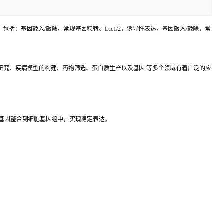
括：基因敲入/敲除，常规基因稳转、Luc1/2，诱导性表达，基因敲入/敲除，常
研究、疾病模型的构建、药物筛选、蛋白质生产以及基因 等多个领域有着广泛的应
基因整合到细胞基因组中，实现稳定表达。