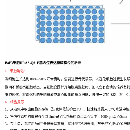
BaF3细胞HRAS-Q61E基因过表达稳转株
传代培养
a、细胞消化：
当细胞生长达到 80% - 90% 汇合度时，需要进行传代培养，以避免细胞过度生长导致
期间不断观察细胞状态，当细胞变圆并开始脱离瓶壁时，加入含有血清的培养基
细胞传代：将消化后的细胞悬液或离心收集的悬浮细胞，按照一定的比例（如 1:2
b、细胞复苏：
1、从液氮中取出细胞冻存管（注意佩戴防护面具），快速将其置入 37℃水浴中解
2、将冻存管中的细胞移至含 5ml 完全培养基的15ml离心管中，1000rpm离心5min
3、弃上清，沉淀用5ml完全培养基重悬，接种至T25培养瓶，放于37℃,5%CO2