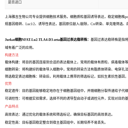
是否进口
上海雅吉生物公司专业提供细胞技术服务。细胞质粒基因诱导表达，稳定细胞株poo
规基因稳转、Luc1/2、诱导性表达，基因原位敲入/敲除，Cre转染、单克隆筛选
Jurkat细胞NFAT-Lu2-TLA4-D3-zeta基因过表达稳转株：
基因过表达稳转株是指将
域有着广泛的应用。
构建方法
载体构建：将目的基因连接到合适的表达载体上，常用的载体有质粒、病毒载体
细胞转染：将构建好的载体导入细胞中，常用的转染方法有脂质体转染、电穿孔
筛选稳定表达细胞株：转染后，利用载体上携带的筛选标记，如抗生素抗性基因
优势
稳定遗传：目的基因能够稳定地存在于细胞基因组中，并随细胞分裂传递给子代
可调控性：可根据实验需求，选择不同的诱导型启动子或调控元件，实现对目的
产品特点
高效表达：通过优化的载体系统和筛选标记，确保目标基因的高效表达。
稳定性高：目标基因稳定整合到宿主基因组中，长期培养不易丢失。