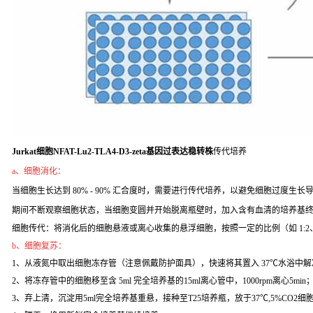
Jurkat细胞NFAT-Lu2-TLA4-D3-zeta基因过表达稳转株
传代培养
a、细胞消化：
当细胞生长达到 80% - 90% 汇合度时，需要进行传代培养，以避免细胞过度生长导致
期间不断观察细胞状态，当细胞变圆并开始脱离瓶壁时，加入含有血清的培养基
细胞传代：将消化后的细胞悬液或离心收集的悬浮细胞，按照一定的比例（如 1:2
b、细胞复苏：
1、从液氮中取出细胞冻存管（注意佩戴防护面具），快速将其置入 37℃水浴中解
2、将冻存管中的细胞移至含 5ml 完全培养基的15ml离心管中，1000rpm离心5min
3、弃上清，沉淀用5ml完全培养基重悬，接种至T25培养瓶，放于37℃,5%CO2