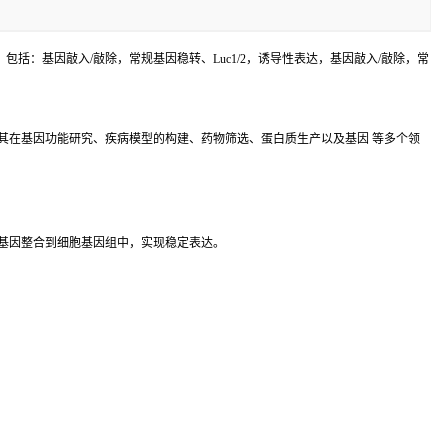
括：基因敲入/敲除，常规基因稳转、Luc1/2，诱导性表达，基因敲入/敲除，常
其在基因功能研究、疾病模型的构建、药物筛选、蛋白质生产以及基因 等多个领
基因整合到细胞基因组中，实现稳定表达。