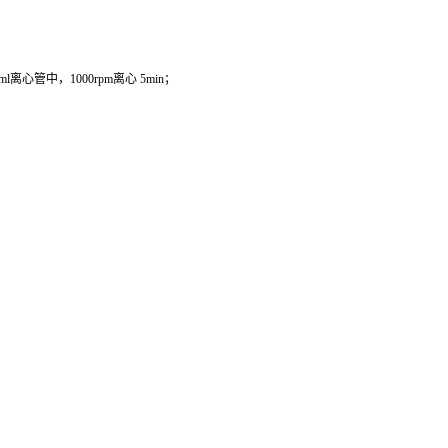
管中，1000rpm离心 5min；