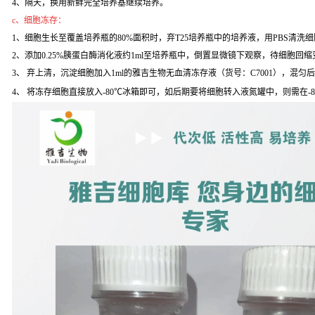
4、隔天，换用新鲜完全培养基继续培养。
c、细胞冻存：
1、细胞生长至覆盖培养瓶的80%面积时，弃T25培养瓶中的培养液，用PBS清洗
2、添加0.25%胰蛋白酶消化液约1ml至培养瓶中，倒置显微镜下观察，待细胞回缩变
3、 弃上清，沉淀细胞加入1ml的雅吉生物无血清冻存液（货号：C7001），混匀
4、 将冻存细胞直接放入-80℃冰箱即可，如后期要将细胞转入液氮罐中，则需在-8