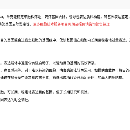
l，单克隆稳定细胞株筛选，药筛基因去除，诱导性表达质粒构建，转基因表达鉴定，包
、药筛基因去除鉴定等。
更多细胞技术服务项目周期及报价请咨询销售经理
目的基因整合进宿主细胞的基因组中，使该基因能在细胞内长期且稳定地过量表达，
等。表达载体中通常含有强启动子，以驱动目的基因的高效转录。
法、病毒感染等。对于难以转染的细胞，病毒感染法较为常用，如慢病毒载体可将目的
，通过在培养基中添加相应抗生素，筛选出成功转染并稳定表达目的基因的细胞株。
细胞，可长期、稳定地表达目的基因，便于长期研究和实验。
基因表达的时空调控。