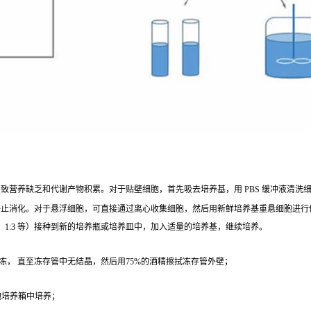
营养缺乏和代谢产物积累。对于贴壁细胞，首先吸去培养基，用 PBS 缓冲液清洗细胞 1 - 2
终止消化。对于悬浮细胞，可直接通过离心收集细胞，然后用新鲜培养基重悬细胞进行
、1:3 等）接种到新的培养瓶或培养皿中，加入适量的培养基，继续培养。
冻， 直至冻存管中无结晶，然后用75%的酒精擦拭冻存管外壁；
；
细胞培养箱中培养；