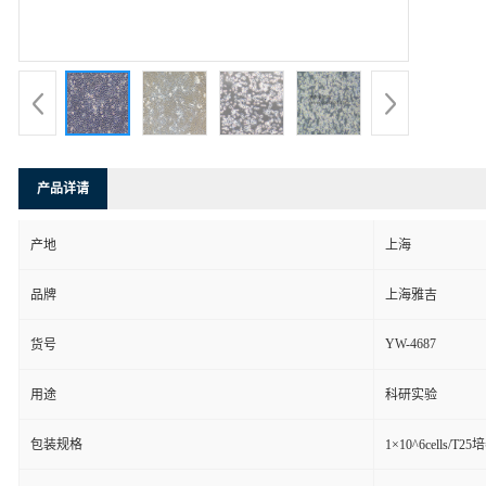
产品详请
产地
上海
品牌
上海雅吉
YW-4687
货号
用途
科研实验
包装规格
1×10^6cells/T2