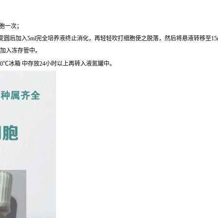
细胞一次；
圆后加入5ml完全培养液终止消化，再轻轻吹打细胞使之脱落，然后将悬液转移至15ml离心
后加入冻存管中。
0℃冰箱 中存放24小时以上再转入液氮罐中。