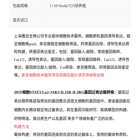
包装规格
1×10^6cells/T25培养瓶
是否进口
上海雅吉生物公司专业提供细胞技术服务。细胞质粒基因诱导表达，稳
定细胞株pool，单克隆稳定细胞株筛选，药筛基因去除，诱导性表达质
粒构建，转基因表达鉴定，包括：基因敲入/敲除，常规基因稳转、
Luc1/2，诱导性表达，基因敲入/敲除，常规基因稳转、Luc1/2、诱导性
表达，基因原位敲入/敲除，Cre转染、单克隆筛选、药筛基因去除鉴定
等。
更多细胞技术服务项目周期及报价请咨询销售经理
293T细胞STAT3-Lu2-JAK3-IL21R-IL2RG基因过表达稳转株：
基因过
表达稳转株是指将目的基因整合进宿主细胞的基因组中，使该基因能在
细胞内长期且稳定地过量表达，其在基因功能研究、疾病模型的构建、
药物筛选、蛋白质生产以及基因 等多个领域有着广泛的应用。
构建方法
载体构建：将目的基因连接到合适的表达载体上，常用的载体有质粒、