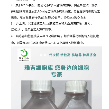
2、添加0.25%胰蛋白酶消化液约1ml至培养瓶中，倒置显微镜下观察，
待细胞回缩变圆后加入5ml完全培养液终止消化，再轻轻吹打细胞使之
脱落，然后将悬液转移至15ml离心管中，1000rpm离心 5min；
3、 弃上清，沉淀细胞加入1ml的雅吉生物无血清冻存液（货号：
C7001），混匀后加入冻存管中。
4、 将冻存细胞直接放入-80℃冰箱即可，如后期要将细胞转入液氮罐
中，则需在-80℃冰箱 中存放24小时以上再转入液氮罐中。