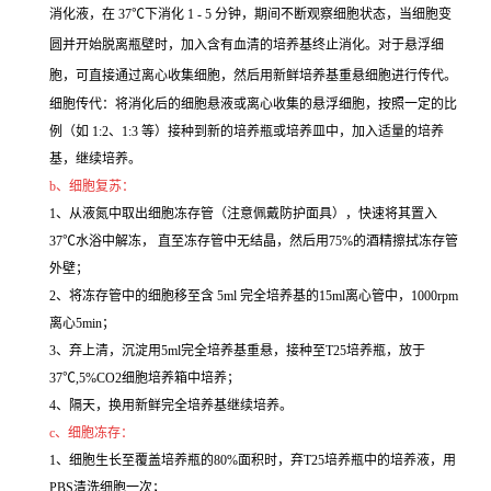
消化液，在 37℃下消化 1 - 5 分钟，期间不断观察细胞状态，当细胞变
圆并开始脱离瓶壁时，加入含有血清的培养基终止消化。对于悬浮细
胞，可直接通过离心收集细胞，然后用新鲜培养基重悬细胞进行传代。
细胞传代：将消化后的细胞悬液或离心收集的悬浮细胞，按照一定的比
例（如 1:2、1:3 等）接种到新的培养瓶或培养皿中，加入适量的培养
基，继续培养。
b、细胞复苏：
1、从液氮中取出细胞冻存管（注意佩戴防护面具），快速将其置入
37℃水浴中解冻， 直至冻存管中无结晶，然后用75%的酒精擦拭冻存管
外壁；
2、将冻存管中的细胞移至含 5ml 完全培养基的15ml离心管中，1000rpm
离心5min；
3、弃上清，沉淀用5ml完全培养基重悬，接种至T25培养瓶，放于
37℃,5%CO2细胞培养箱中培养；
4、隔天，换用新鲜完全培养基继续培养。
c、细胞冻存：
1、细胞生长至覆盖培养瓶的80%面积时，弃T25培养瓶中的培养液，用
PBS清洗细胞一次；