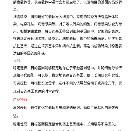
病毒载体等。表达载体中通常含有强启动子，以驱动目的基因的高效转
录。
细胞转染：将构建好的载体导入细胞中，常用的转染方法有脂质体转
染、电穿孔法、病毒感染等。对于难以转染的细胞，病毒感染法较为常
用，如慢病毒载体可将目的基因整合到细胞基因组中，实现稳定表达。
筛选稳定表达细胞株：转染后，利用载体上携带的筛选标记，如抗生素
抗性基因，通过在培养基中添加相应抗生素，筛选出成功转染并稳定表
达目的基因的细胞株。
优势
稳定遗传：目的基因能够稳定地存在于细胞基因组中，并随细胞分裂传
递给子代细胞，可长期、稳定地表达目的基因，便于长期研究和实验。
可调控性：可根据实验需求，选择不同的诱导型启动子或调控元件，实
现对目的基因表达的时空调控。
产品特点
高效表达：通过优化的载体系统和筛选标记，确保目标基因的高效表
达。
稳定性高：目标基因稳定整合到宿主基因组中，长期培养不易丢失。