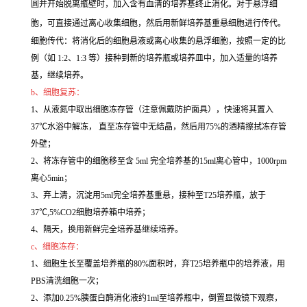
圆并开始脱离瓶壁时，加入含有血清的培养基终止消化。对于悬浮细
胞，可直接通过离心收集细胞，然后用新鲜培养基重悬细胞进行传代。
细胞传代：将消化后的细胞悬液或离心收集的悬浮细胞，按照一定的比
例（如 1:2、1:3 等）接种到新的培养瓶或培养皿中，加入适量的培养
基，继续培养。
b、细胞复苏：
1、从液氮中取出细胞冻存管（注意佩戴防护面具），快速将其置入
37℃水浴中解冻， 直至冻存管中无结晶，然后用75%的酒精擦拭冻存管
外壁；
2、将冻存管中的细胞移至含 5ml 完全培养基的15ml离心管中，1000rpm
离心5min；
3、弃上清，沉淀用5ml完全培养基重悬，接种至T25培养瓶，放于
37℃,5%CO2细胞培养箱中培养；
4、隔天，换用新鲜完全培养基继续培养。
c、细胞冻存：
1、细胞生长至覆盖培养瓶的80%面积时，弃T25培养瓶中的培养液，用
PBS清洗细胞一次；
2、添加0.25%胰蛋白酶消化液约1ml至培养瓶中，倒置显微镜下观察，