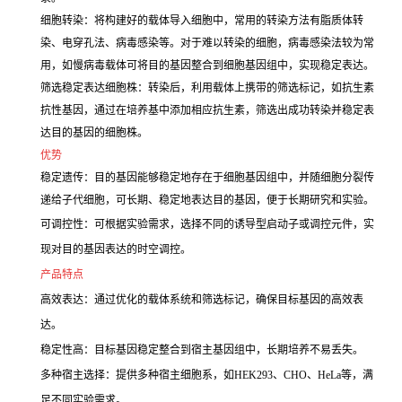
细胞转染：将构建好的载体导入细胞中，常用的转染方法有脂质体转
染、电穿孔法、病毒感染等。对于难以转染的细胞，病毒感染法较为常
用，如慢病毒载体可将目的基因整合到细胞基因组中，实现稳定表达。
筛选稳定表达细胞株：转染后，利用载体上携带的筛选标记，如抗生素
抗性基因，通过在培养基中添加相应抗生素，筛选出成功转染并稳定表
达目的基因的细胞株。
优势
稳定遗传：目的基因能够稳定地存在于细胞基因组中，并随细胞分裂传
递给子代细胞，可长期、稳定地表达目的基因，便于长期研究和实验。
可调控性：可根据实验需求，选择不同的诱导型启动子或调控元件，实
现对目的基因表达的时空调控。
产品特点
高效表达：通过优化的载体系统和筛选标记，确保目标基因的高效表
达。
稳定性高：目标基因稳定整合到宿主基因组中，长期培养不易丢失。
多种宿主选择：提供多种宿主细胞系，如HEK293、CHO、HeLa等，满
足不同实验需求。