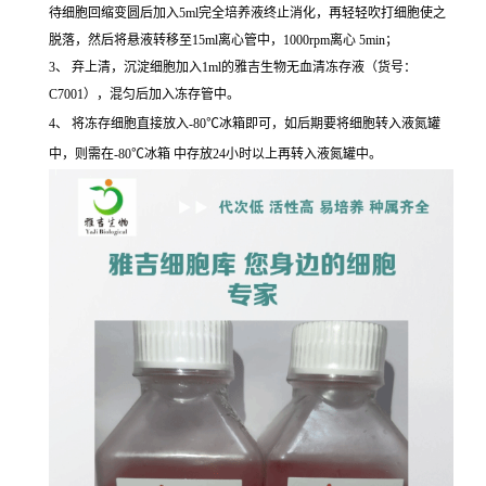
待细胞回缩变圆后加入5ml完全培养液终止消化，再轻轻吹打细胞使之
脱落，然后将悬液转移至15ml离心管中，1000rpm离心 5min；
3、 弃上清，沉淀细胞加入1ml的雅吉生物无血清冻存液（货号：
C7001），混匀后加入冻存管中。
4、 将冻存细胞直接放入-80℃冰箱即可，如后期要将细胞转入液氮罐
中，则需在-80℃冰箱 中存放24小时以上再转入液氮罐中。