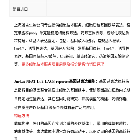
是否进口
上海雅吉生物公司专业提供细胞技术服务。细胞质粒基因诱导表达，稳
定细胞株pool，单克隆稳定细胞株筛选，药筛基因去除，诱导性表达质
粒构建，转基因表达鉴定，包括：基因敲入/敲除，常规基因稳转、
Luc1/2，诱导性表达，基因敲入/敲除，常规基因稳转、Luc1/2、诱导性
表达，基因原位敲入/敲除，Cre转染、单克隆筛选、药筛基因去除鉴定
等。
更多细胞技术服务项目周期及报价请咨询销售经理
Jurkat-NFAT-Lu2-LAG3-reporter基因过表达细胞：
基因过表达稳转株
是指将目的基因整合进宿主细胞的基因组中，使该基因能在细胞内长期
且稳定地过量表达，其在基因功能研究、疾病模型的构建、药物筛选、
蛋白质生产以及基因 等多个领域有着广泛的应用。
构建方法
载体构建：将目的基因连接到合适的表达载体上，常用的载体有质粒、
病毒载体等。表达载体中通常含有强启动子，以驱动目的基因的高效转
录。