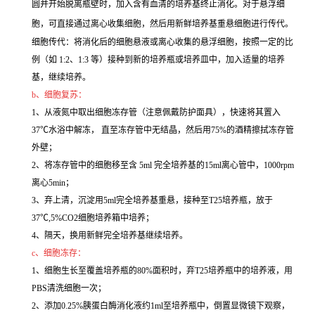
圆并开始脱离瓶壁时，加入含有血清的培养基终止消化。对于悬浮细
胞，可直接通过离心收集细胞，然后用新鲜培养基重悬细胞进行传代。
细胞传代：将消化后的细胞悬液或离心收集的悬浮细胞，按照一定的比
例（如 1:2、1:3 等）接种到新的培养瓶或培养皿中，加入适量的培养
基，继续培养。
b、细胞复苏：
1、从液氮中取出细胞冻存管（注意佩戴防护面具），快速将其置入
37℃水浴中解冻， 直至冻存管中无结晶，然后用75%的酒精擦拭冻存管
外壁；
2、将冻存管中的细胞移至含 5ml 完全培养基的15ml离心管中，1000rpm
离心5min；
3、弃上清，沉淀用5ml完全培养基重悬，接种至T25培养瓶，放于
37℃,5%CO2细胞培养箱中培养；
4、隔天，换用新鲜完全培养基继续培养。
c、细胞冻存：
1、细胞生长至覆盖培养瓶的80%面积时，弃T25培养瓶中的培养液，用
PBS清洗细胞一次；
2、添加0.25%胰蛋白酶消化液约1ml至培养瓶中，倒置显微镜下观察，