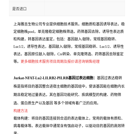
是否进口
上海雅吉生物公司专业提供细胞技术服务。细胞质粒基因诱导表达，稳
定细胞株pool，单克隆稳定细胞株筛选，药筛基因去除，诱导性表达质
粒构建，转基因表达鉴定，包括：基因敲入/敲除，常规基因稳转、
Luc1/2，诱导性表达，基因敲入/敲除，常规基因稳转、Luc1/2、诱导性
表达，基因原位敲入/敲除，Cre转染、单克隆筛选、药筛基因去除鉴定
等。
更多细胞技术服务项目周期及报价请咨询销售经理
Jurkat-NFAT-Lu2-LILRB2-PILRB基因过表达细胞：
基因过表达稳转
株是指将目的基因整合进宿主细胞的基因组中，使该基因能在细胞内长
期且稳定地过量表达，其在基因功能研究、疾病模型的构建、药物筛
选、蛋白质生产以及基因 等多个领域有着广泛的应用。
构建方法
载体构建：将目的基因连接到合适的表达载体上，常用的载体有质粒、
病毒载体等。表达载体中通常含有强启动子，以驱动目的基因的高效转
录。