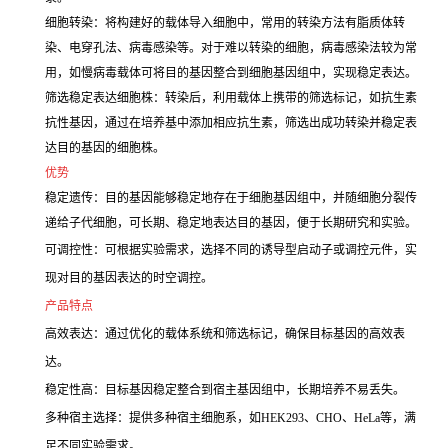
细胞转染：将构建好的载体导入细胞中，常用的转染方法有脂质体转
染、电穿孔法、病毒感染等。对于难以转染的细胞，病毒感染法较为常
用，如慢病毒载体可将目的基因整合到细胞基因组中，实现稳定表达。
筛选稳定表达细胞株：转染后，利用载体上携带的筛选标记，如抗生素
抗性基因，通过在培养基中添加相应抗生素，筛选出成功转染并稳定表
达目的基因的细胞株。
优势
稳定遗传：目的基因能够稳定地存在于细胞基因组中，并随细胞分裂传
递给子代细胞，可长期、稳定地表达目的基因，便于长期研究和实验。
可调控性：可根据实验需求，选择不同的诱导型启动子或调控元件，实
现对目的基因表达的时空调控。
产品特点
高效表达：通过优化的载体系统和筛选标记，确保目标基因的高效表
达。
稳定性高：目标基因稳定整合到宿主基因组中，长期培养不易丢失。
多种宿主选择：提供多种宿主细胞系，如HEK293、CHO、HeLa等，满
足不同实验需求。