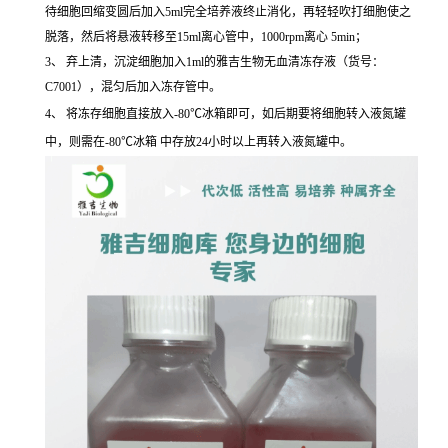
待细胞回缩变圆后加入5ml完全培养液终止消化，再轻轻吹打细胞使之
脱落，然后将悬液转移至15ml离心管中，1000rpm离心 5min；
3、 弃上清，沉淀细胞加入1ml的雅吉生物无血清冻存液（货号：
C7001），混匀后加入冻存管中。
4、 将冻存细胞直接放入-80℃冰箱即可，如后期要将细胞转入液氮罐
中，则需在-80℃冰箱 中存放24小时以上再转入液氮罐中。