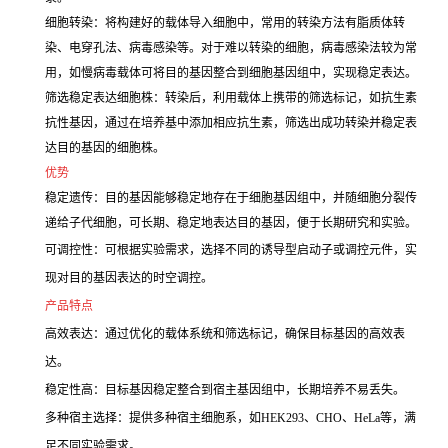
细胞转染：将构建好的载体导入细胞中，常用的转染方法有脂质体转
染、电穿孔法、病毒感染等。对于难以转染的细胞，病毒感染法较为常
用，如慢病毒载体可将目的基因整合到细胞基因组中，实现稳定表达。
筛选稳定表达细胞株：转染后，利用载体上携带的筛选标记，如抗生素
抗性基因，通过在培养基中添加相应抗生素，筛选出成功转染并稳定表
达目的基因的细胞株。
优势
稳定遗传：目的基因能够稳定地存在于细胞基因组中，并随细胞分裂传
递给子代细胞，可长期、稳定地表达目的基因，便于长期研究和实验。
可调控性：可根据实验需求，选择不同的诱导型启动子或调控元件，实
现对目的基因表达的时空调控。
产品特点
高效表达：通过优化的载体系统和筛选标记，确保目标基因的高效表
达。
稳定性高：目标基因稳定整合到宿主基因组中，长期培养不易丢失。
多种宿主选择：提供多种宿主细胞系，如HEK293、CHO、HeLa等，满
足不同实验需求。