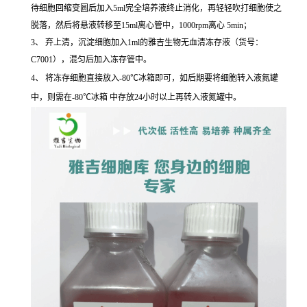
待细胞回缩变圆后加入5ml完全培养液终止消化，再轻轻吹打细胞使之
脱落，然后将悬液转移至15ml离心管中，1000rpm离心 5min；
3、 弃上清，沉淀细胞加入1ml的雅吉生物无血清冻存液（货号：
C7001），混匀后加入冻存管中。
4、 将冻存细胞直接放入-80℃冰箱即可，如后期要将细胞转入液氮罐
中，则需在-80℃冰箱 中存放24小时以上再转入液氮罐中。