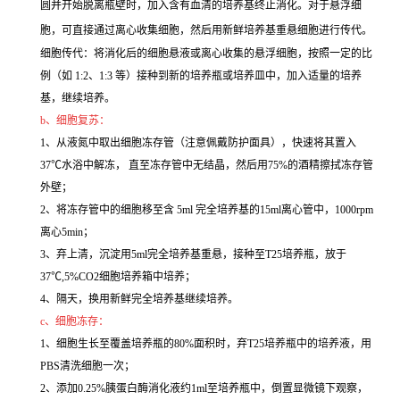
圆并开始脱离瓶壁时，加入含有血清的培养基终止消化。对于悬浮细
胞，可直接通过离心收集细胞，然后用新鲜培养基重悬细胞进行传代。
细胞传代：将消化后的细胞悬液或离心收集的悬浮细胞，按照一定的比
例（如 1:2、1:3 等）接种到新的培养瓶或培养皿中，加入适量的培养
基，继续培养。
b、细胞复苏：
1、从液氮中取出细胞冻存管（注意佩戴防护面具），快速将其置入
37℃水浴中解冻， 直至冻存管中无结晶，然后用75%的酒精擦拭冻存管
外壁；
2、将冻存管中的细胞移至含 5ml 完全培养基的15ml离心管中，1000rpm
离心5min；
3、弃上清，沉淀用5ml完全培养基重悬，接种至T25培养瓶，放于
37℃,5%CO2细胞培养箱中培养；
4、隔天，换用新鲜完全培养基继续培养。
c、细胞冻存：
1、细胞生长至覆盖培养瓶的80%面积时，弃T25培养瓶中的培养液，用
PBS清洗细胞一次；
2、添加0.25%胰蛋白酶消化液约1ml至培养瓶中，倒置显微镜下观察，