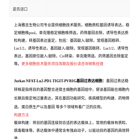
是否进口
上海雅吉生物公司专业提供细胞技术服务。细胞质粒基因诱导表达，稳
定细胞株pool，单克隆稳定细胞株筛选，药筛基因去除，诱导性表达质
粒构建，转基因表达鉴定，包括：基因敲入/敲除，常规基因稳转、
Luc1/2，诱导性表达，基因敲入/敲除，常规基因稳转、Luc1/2、诱导性
表达，基因原位敲入/敲除，Cre转染、单克隆筛选、药筛基因去除鉴定
等。
更多细胞技术服务项目周期及报价请咨询销售经理
Jurkat-NFAT-Lu2-PD1-TIGIT-PVRIG基因过表达细胞：
基因过表达稳
转株是指将目的基因整合进宿主细胞的基因组中，使该基因能在细胞内
长期且稳定地过量表达，其在基因功能研究、疾病模型的构建、药物筛
选、蛋白质生产以及基因 等多个领域有着广泛的应用。
构建方法
载体构建：将目的基因连接到合适的表达载体上，常用的载体有质粒、
病毒载体等。表达载体中通常含有强启动子，以驱动目的基因的高效转
录。