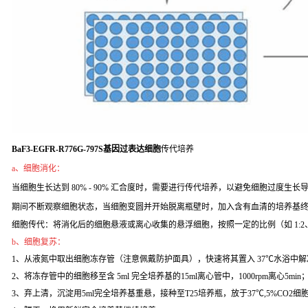
BaF3-EGFR-R776G-797S基因过表达细胞
传代培养
a、细胞消化：
当细胞生长达到 80% - 90% 汇合度时，需要进行传代培养，以避免细胞过度生长导致
期间不断观察细胞状态，当细胞变圆并开始脱离瓶壁时，加入含有血清的培养基
细胞传代：将消化后的细胞悬液或离心收集的悬浮细胞，按照一定的比例（如 1:2
b、细胞复苏：
1、从液氮中取出细胞冻存管（注意佩戴防护面具），快速将其置入 37℃水浴中解
2、将冻存管中的细胞移至含 5ml 完全培养基的15ml离心管中，1000rpm离心5min
3、弃上清，沉淀用5ml完全培养基重悬，接种至T25培养瓶，放于37℃,5%CO2