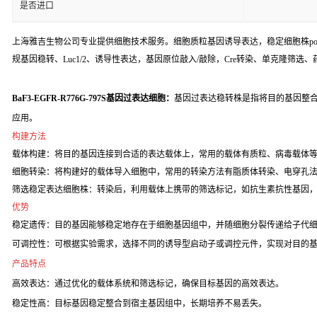
是否进口
上海雅吉生物公司专业提供细胞技术服务。细胞质粒基因诱导表达，稳定细胞株poo
规基因稳转、Luc1/2、诱导性表达，基因原位敲入/敲除，Cre转染、单克隆筛选
BaF3-EGFR-R776G-797S基因过表达细胞：
基因过表达稳转株是指将目的基因整
应用。
构建方法
载体构建：将目的基因连接到合适的表达载体上，常用的载体有质粒、病毒载体
细胞转染：将构建好的载体导入细胞中，常用的转染方法有脂质体转染、电穿孔
筛选稳定表达细胞株：转染后，利用载体上携带的筛选标记，如抗生素抗性基因
优势
稳定遗传：目的基因能够稳定地存在于细胞基因组中，并随细胞分裂传递给子代
可调控性：可根据实验需求，选择不同的诱导型启动子或调控元件，实现对目的
产品特点
高效表达：通过优化的载体系统和筛选标记，确保目标基因的高效表达。
稳定性高：目标基因稳定整合到宿主基因组中，长期培养不易丢失。