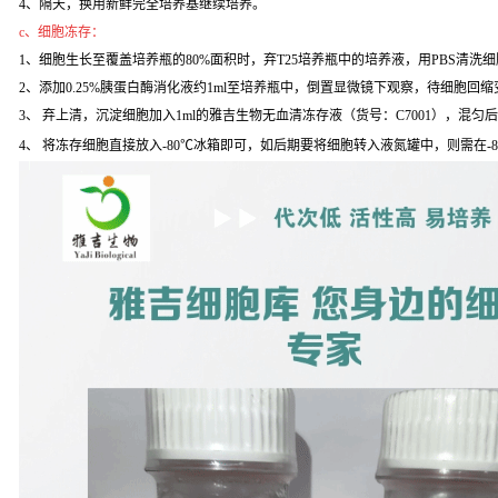
4、隔天，换用新鲜完全培养基继续培养。
c、细胞冻存：
1、细胞生长至覆盖培养瓶的80%面积时，弃T25培养瓶中的培养液，用PBS清洗
2、添加0.25%胰蛋白酶消化液约1ml至培养瓶中，倒置显微镜下观察，待细胞回缩变
3、 弃上清，沉淀细胞加入1ml的雅吉生物无血清冻存液（货号：C7001），混匀
4、 将冻存细胞直接放入-80℃冰箱即可，如后期要将细胞转入液氮罐中，则需在-8