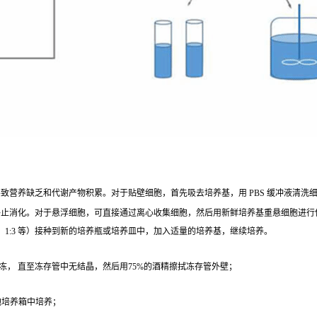
营养缺乏和代谢产物积累。对于贴壁细胞，首先吸去培养基，用 PBS 缓冲液清洗细胞 1 - 2
终止消化。对于悬浮细胞，可直接通过离心收集细胞，然后用新鲜培养基重悬细胞进行
、1:3 等）接种到新的培养瓶或培养皿中，加入适量的培养基，继续培养。
冻， 直至冻存管中无结晶，然后用75%的酒精擦拭冻存管外壁；
；
细胞培养箱中培养；