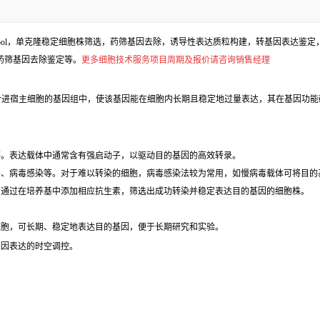
l，单克隆稳定细胞株筛选，药筛基因去除，诱导性表达质粒构建，转基因表达鉴定，包
、药筛基因去除鉴定等。
更多细胞技术服务项目周期及报价请咨询销售经理
合进宿主细胞的基因组中，使该基因能在细胞内长期且稳定地过量表达，其在基因功能
等。表达载体中通常含有强启动子，以驱动目的基因的高效转录。
法、病毒感染等。对于难以转染的细胞，病毒感染法较为常用，如慢病毒载体可将目的
，通过在培养基中添加相应抗生素，筛选出成功转染并稳定表达目的基因的细胞株。
细胞，可长期、稳定地表达目的基因，便于长期研究和实验。
基因表达的时空调控。