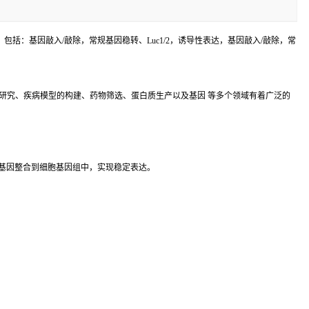
括：基因敲入/敲除，常规基因稳转、Luc1/2，诱导性表达，基因敲入/敲除，常
研究、疾病模型的构建、药物筛选、蛋白质生产以及基因 等多个领域有着广泛的
基因整合到细胞基因组中，实现稳定表达。