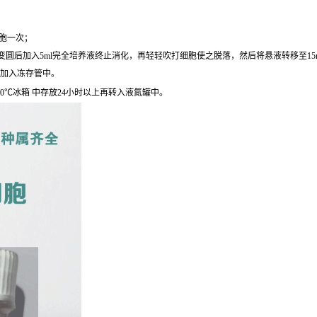
细胞一次；
圆后加入5ml完全培养液终止消化，再轻轻吹打细胞使之脱落，然后将悬液转移至15ml离心
后加入冻存管中。
0℃冰箱 中存放24小时以上再转入液氮罐中。