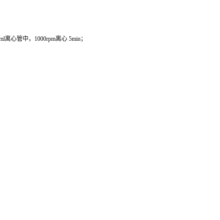
管中，1000rpm离心 5min；