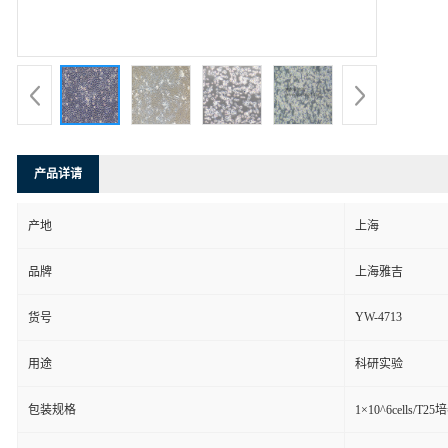
产品详请
产地
上海
品牌
上海雅吉
YW-4713
货号
用途
科研实验
包装规格
1×10^6cells/T2