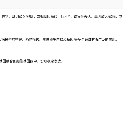
括：基因敲入/敲除，常规基因稳转、Luc1/2，诱导性表达，基因敲入/敲除，常
病模型的构建、药物筛选、蛋白质生产以及基因 等多个领域有着广泛的应用。
基因整合到细胞基因组中，实现稳定表达。