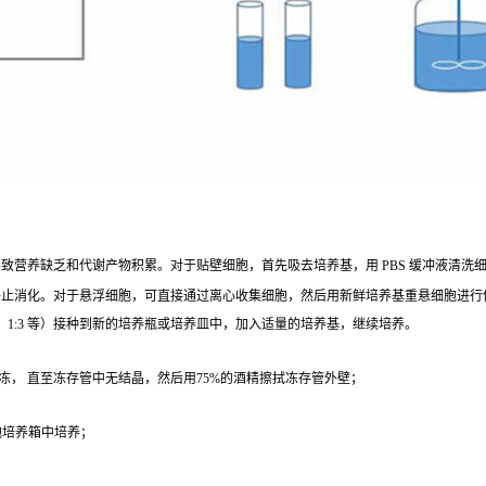
营养缺乏和代谢产物积累。对于贴壁细胞，首先吸去培养基，用 PBS 缓冲液清洗细胞 1 - 2
终止消化。对于悬浮细胞，可直接通过离心收集细胞，然后用新鲜培养基重悬细胞进行
、1:3 等）接种到新的培养瓶或培养皿中，加入适量的培养基，继续培养。
冻， 直至冻存管中无结晶，然后用75%的酒精擦拭冻存管外壁；
；
细胞培养箱中培养；