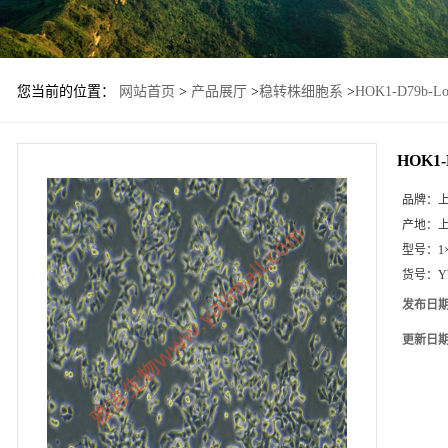
您当前的位置：
网站首页
>
产品展厅
>
稳转株细胞系
>
HOK1-D79b
HOK1
品牌：
产地：
型号：
1
货号：
Y
发布日
更新日