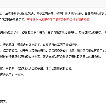
l，单克隆稳定细胞株筛选，药筛基因去除，诱导性表达质粒构建，转基因表达鉴定，包
、药筛基因去除鉴定等。
更多细胞技术服务项目周期及报价请咨询销售经理
细胞的基因组中，使该基因能在细胞内长期且稳定地过量表达，其在基因功能研究、疾
等。表达载体中通常含有强启动子，以驱动目的基因的高效转录。
法、病毒感染等。对于难以转染的细胞，病毒感染法较为常用，如慢病毒载体可将目的
，通过在培养基中添加相应抗生素，筛选出成功转染并稳定表达目的基因的细胞株。
细胞，可长期、稳定地表达目的基因，便于长期研究和实验。
基因表达的时空调控。
验需求。