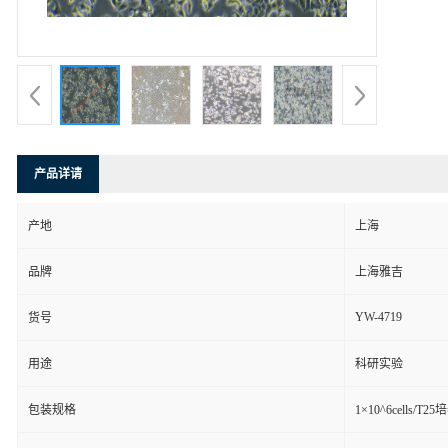
产品详请
产地
上海
品牌
上海雅吉
YW-4719
货号
用途
科研实验
包装规格
1×10^6cells/T2