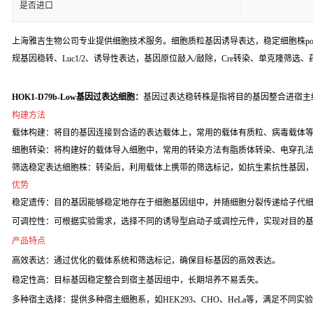
是否进口
上海雅吉生物公司专业提供细胞技术服务。细胞质粒基因诱导表达，稳定细胞株poo
规基因稳转、Luc1/2、诱导性表达，基因原位敲入/敲除，Cre转染、单克隆筛选
HOK1-D79b-Low基因过表达细胞：
基因过表达稳转株是指将目的基因整合进宿主
构建方法
载体构建：将目的基因连接到合适的表达载体上，常用的载体有质粒、病毒载体
细胞转染：将构建好的载体导入细胞中，常用的转染方法有脂质体转染、电穿孔
筛选稳定表达细胞株：转染后，利用载体上携带的筛选标记，如抗生素抗性基因
优势
稳定遗传：目的基因能够稳定地存在于细胞基因组中，并随细胞分裂传递给子代
可调控性：可根据实验需求，选择不同的诱导型启动子或调控元件，实现对目的
产品特点
高效表达：通过优化的载体系统和筛选标记，确保目标基因的高效表达。
稳定性高：目标基因稳定整合到宿主基因组中，长期培养不易丢失。
多种宿主选择：提供多种宿主细胞系，如HEK293、CHO、HeLa等，满足不同实