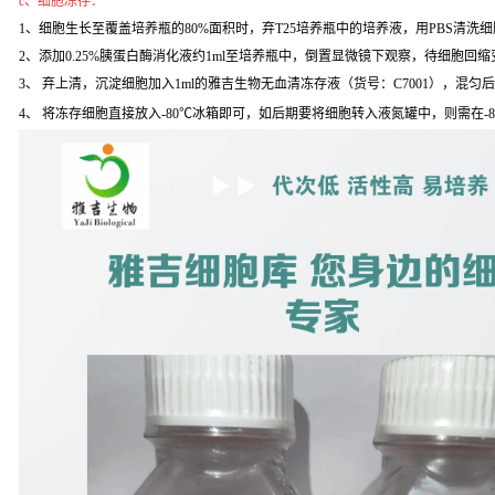
c、细胞冻存：
1、细胞生长至覆盖培养瓶的80%面积时，弃T25培养瓶中的培养液，用PBS清洗
2、添加0.25%胰蛋白酶消化液约1ml至培养瓶中，倒置显微镜下观察，待细胞回缩变
3、 弃上清，沉淀细胞加入1ml的雅吉生物无血清冻存液（货号：C7001），混匀
4、 将冻存细胞直接放入-80℃冰箱即可，如后期要将细胞转入液氮罐中，则需在-8