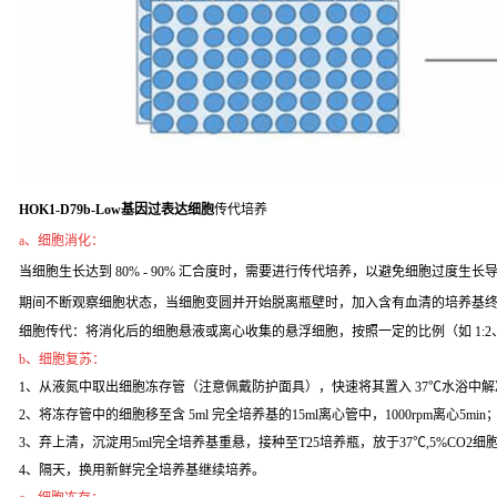
HOK1-D79b-Low基因过表达细胞
传代培养
a、细胞消化：
当细胞生长达到 80% - 90% 汇合度时，需要进行传代培养，以避免细胞过度生长导致
期间不断观察细胞状态，当细胞变圆并开始脱离瓶壁时，加入含有血清的培养基
细胞传代：将消化后的细胞悬液或离心收集的悬浮细胞，按照一定的比例（如 1:2
b、细胞复苏：
1、从液氮中取出细胞冻存管（注意佩戴防护面具），快速将其置入 37℃水浴中解
2、将冻存管中的细胞移至含 5ml 完全培养基的15ml离心管中，1000rpm离心5min
3、弃上清，沉淀用5ml完全培养基重悬，接种至T25培养瓶，放于37℃,5%CO2
4、隔天，换用新鲜完全培养基继续培养。