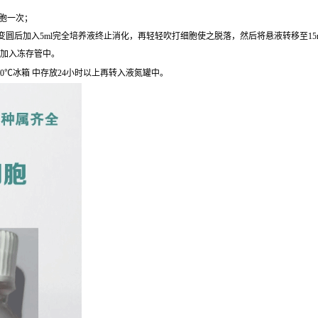
细胞一次；
圆后加入5ml完全培养液终止消化，再轻轻吹打细胞使之脱落，然后将悬液转移至15ml离心
后加入冻存管中。
0℃冰箱 中存放24小时以上再转入液氮罐中。