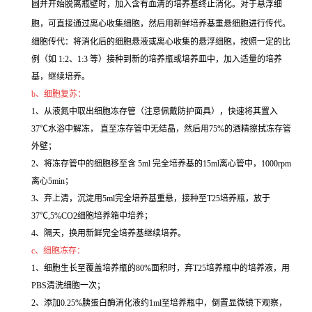
圆并开始脱离瓶壁时，加入含有血清的培养基终止消化。对于悬浮细
胞，可直接通过离心收集细胞，然后用新鲜培养基重悬细胞进行传代。
细胞传代：将消化后的细胞悬液或离心收集的悬浮细胞，按照一定的比
例（如 1:2、1:3 等）接种到新的培养瓶或培养皿中，加入适量的培养
基，继续培养。
b、细胞复苏：
1、从液氮中取出细胞冻存管（注意佩戴防护面具），快速将其置入
37℃水浴中解冻， 直至冻存管中无结晶，然后用75%的酒精擦拭冻存管
外壁；
2、将冻存管中的细胞移至含 5ml 完全培养基的15ml离心管中，1000rpm
离心5min；
3、弃上清，沉淀用5ml完全培养基重悬，接种至T25培养瓶，放于
37℃,5%CO2细胞培养箱中培养；
4、隔天，换用新鲜完全培养基继续培养。
c、细胞冻存：
1、细胞生长至覆盖培养瓶的80%面积时，弃T25培养瓶中的培养液，用
PBS清洗细胞一次；
2、添加0.25%胰蛋白酶消化液约1ml至培养瓶中，倒置显微镜下观察，