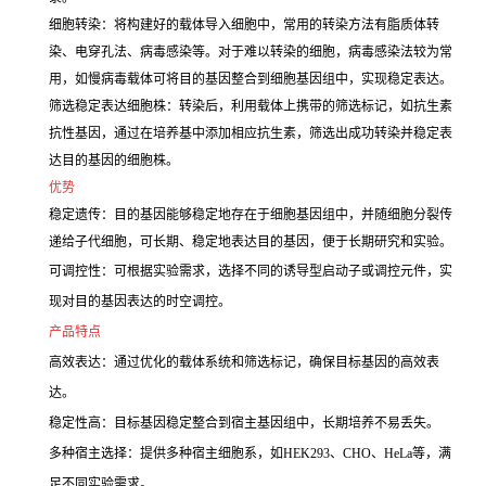
细胞转染：将构建好的载体导入细胞中，常用的转染方法有脂质体转
染、电穿孔法、病毒感染等。对于难以转染的细胞，病毒感染法较为常
用，如慢病毒载体可将目的基因整合到细胞基因组中，实现稳定表达。
筛选稳定表达细胞株：转染后，利用载体上携带的筛选标记，如抗生素
抗性基因，通过在培养基中添加相应抗生素，筛选出成功转染并稳定表
达目的基因的细胞株。
优势
稳定遗传：目的基因能够稳定地存在于细胞基因组中，并随细胞分裂传
递给子代细胞，可长期、稳定地表达目的基因，便于长期研究和实验。
可调控性：可根据实验需求，选择不同的诱导型启动子或调控元件，实
现对目的基因表达的时空调控。
产品特点
高效表达：通过优化的载体系统和筛选标记，确保目标基因的高效表
达。
稳定性高：目标基因稳定整合到宿主基因组中，长期培养不易丢失。
多种宿主选择：提供多种宿主细胞系，如HEK293、CHO、HeLa等，满
足不同实验需求。