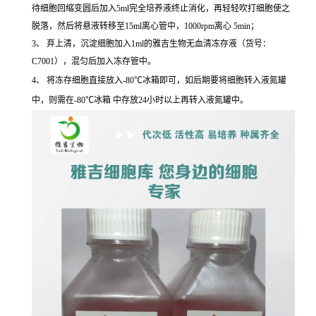
待细胞回缩变圆后加入5ml完全培养液终止消化，再轻轻吹打细胞使之
脱落，然后将悬液转移至15ml离心管中，1000rpm离心 5min；
3、 弃上清，沉淀细胞加入1ml的雅吉生物无血清冻存液（货号：
C7001），混匀后加入冻存管中。
4、 将冻存细胞直接放入-80℃冰箱即可，如后期要将细胞转入液氮罐
中，则需在-80℃冰箱 中存放24小时以上再转入液氮罐中。