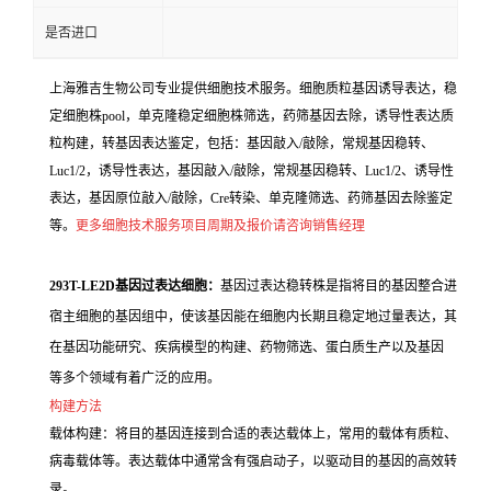
是否进口
上海雅吉生物公司专业提供细胞技术服务。细胞质粒基因诱导表达，稳
定细胞株pool，单克隆稳定细胞株筛选，药筛基因去除，诱导性表达质
粒构建，转基因表达鉴定，包括：基因敲入/敲除，常规基因稳转、
Luc1/2，诱导性表达，基因敲入/敲除，常规基因稳转、Luc1/2、诱导性
表达，基因原位敲入/敲除，Cre转染、单克隆筛选、药筛基因去除鉴定
等。
更多细胞技术服务项目周期及报价请咨询销售经理
293T-LE2D基因过表达细胞：
基因过表达稳转株是指将目的基因整合进
宿主细胞的基因组中，使该基因能在细胞内长期且稳定地过量表达，其
在基因功能研究、疾病模型的构建、药物筛选、蛋白质生产以及基因
等多个领域有着广泛的应用。
构建方法
载体构建：将目的基因连接到合适的表达载体上，常用的载体有质粒、
病毒载体等。表达载体中通常含有强启动子，以驱动目的基因的高效转
录。