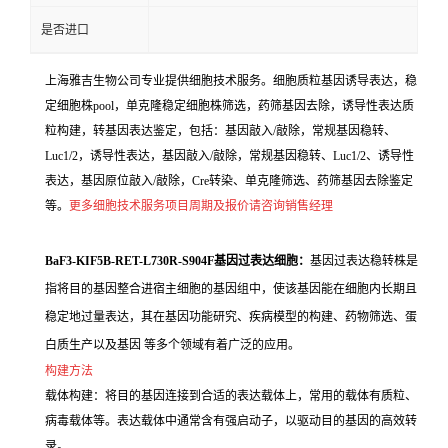
是否进口
上海雅吉生物公司专业提供细胞技术服务。细胞质粒基因诱导表达，稳
定细胞株pool，单克隆稳定细胞株筛选，药筛基因去除，诱导性表达质
粒构建，转基因表达鉴定，包括：基因敲入/敲除，常规基因稳转、
Luc1/2，诱导性表达，基因敲入/敲除，常规基因稳转、Luc1/2、诱导性
表达，基因原位敲入/敲除，Cre转染、单克隆筛选、药筛基因去除鉴定
等。
更多细胞技术服务项目周期及报价请咨询销售经理
BaF3-KIF5B-RET-L730R-S904F基因过表达细胞：
基因过表达稳转株是
指将目的基因整合进宿主细胞的基因组中，使该基因能在细胞内长期且
稳定地过量表达，其在基因功能研究、疾病模型的构建、药物筛选、蛋
白质生产以及基因 等多个领域有着广泛的应用。
构建方法
载体构建：将目的基因连接到合适的表达载体上，常用的载体有质粒、
病毒载体等。表达载体中通常含有强启动子，以驱动目的基因的高效转
录。