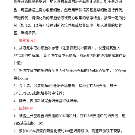
圆并开始脱离瓶壁时，加入含有血清的培养基终止消化。对于悬浮细
胞，可直接通过离心收集细胞，然后用新鲜培养基重悬细胞进行传代。
细胞传代：将消化后的细胞悬液或离心收集的悬浮细胞，按照一定的比
例（如 1:2、1:3 等）接种到新的培养瓶或培养皿中，加入适量的培养
基，继续培养。
b、细胞复苏：
1、从液氮中取出细胞冻存管（注意佩戴防护面具），快速将其置入
37℃水浴中解冻， 直至冻存管中无结晶，然后用75%的酒精擦拭冻存管
外壁；
2、将冻存管中的细胞移至含 5ml 完全培养基的15ml离心管中，1000rpm
离心5min；
3、弃上清，沉淀用5ml完全培养基重悬，接种至T25培养瓶，放于
37℃,5%CO2细胞培养箱中培养；
4、隔天，换用新鲜完全培养基继续培养。
c、细胞冻存：
1、细胞生长至覆盖培养瓶的80%面积时，弃T25培养瓶中的培养液，用
PBS清洗细胞一次；
2、添加0.25%胰蛋白酶消化液约1ml至培养瓶中，倒置显微镜下观察，