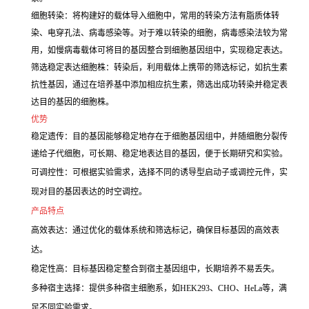
细胞转染：将构建好的载体导入细胞中，常用的转染方法有脂质体转
染、电穿孔法、病毒感染等。对于难以转染的细胞，病毒感染法较为常
用，如慢病毒载体可将目的基因整合到细胞基因组中，实现稳定表达。
筛选稳定表达细胞株：转染后，利用载体上携带的筛选标记，如抗生素
抗性基因，通过在培养基中添加相应抗生素，筛选出成功转染并稳定表
达目的基因的细胞株。
优势
稳定遗传：目的基因能够稳定地存在于细胞基因组中，并随细胞分裂传
递给子代细胞，可长期、稳定地表达目的基因，便于长期研究和实验。
可调控性：可根据实验需求，选择不同的诱导型启动子或调控元件，实
现对目的基因表达的时空调控。
产品特点
高效表达：通过优化的载体系统和筛选标记，确保目标基因的高效表
达。
稳定性高：目标基因稳定整合到宿主基因组中，长期培养不易丢失。
多种宿主选择：提供多种宿主细胞系，如HEK293、CHO、HeLa等，满
足不同实验需求。