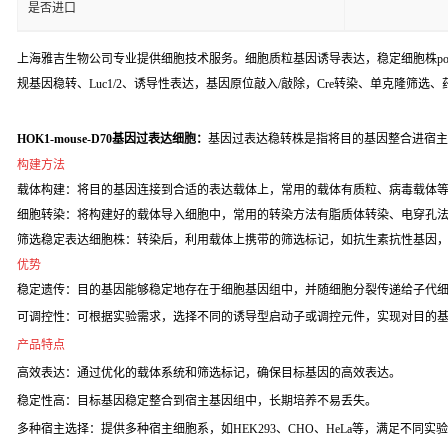
是否进口
上海雅吉生物公司专业提供细胞技术服务。细胞质粒基因诱导表达，稳定细胞株poo
规基因稳转、Luc1/2、诱导性表达，基因原位敲入/敲除，Cre转染、单克隆筛选
HOK1-mouse-D70基因过表达细胞：
基因过表达稳转株是指将目的基因整合进宿主
构建方法
载体构建：将目的基因连接到合适的表达载体上，常用的载体有质粒、病毒载体
细胞转染：将构建好的载体导入细胞中，常用的转染方法有脂质体转染、电穿孔
筛选稳定表达细胞株：转染后，利用载体上携带的筛选标记，如抗生素抗性基因
优势
稳定遗传：目的基因能够稳定地存在于细胞基因组中，并随细胞分裂传递给子代
可调控性：可根据实验需求，选择不同的诱导型启动子或调控元件，实现对目的
产品特点
高效表达：通过优化的载体系统和筛选标记，确保目标基因的高效表达。
稳定性高：目标基因稳定整合到宿主基因组中，长期培养不易丢失。
多种宿主选择：提供多种宿主细胞系，如HEK293、CHO、HeLa等，满足不同实