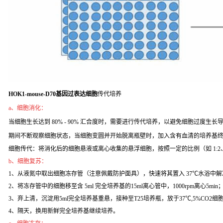
HOK1-mouse-D70基因过表达细胞
传代培养
a、细胞消化：
当细胞生长达到 80% - 90% 汇合度时，需要进行传代培养，以避免细胞过度生长导致
期间不断观察细胞状态，当细胞变圆并开始脱离瓶壁时，加入含有血清的培养基
细胞传代：将消化后的细胞悬液或离心收集的悬浮细胞，按照一定的比例（如 1:2
b、细胞复苏：
1、从液氮中取出细胞冻存管（注意佩戴防护面具），快速将其置入 37℃水浴中解
2、将冻存管中的细胞移至含 5ml 完全培养基的15ml离心管中，1000rpm离心5min
3、弃上清，沉淀用5ml完全培养基重悬，接种至T25培养瓶，放于37℃,5%CO2
4、隔天，换用新鲜完全培养基继续培养。