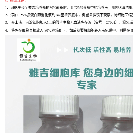
c、细胞冻存：
1、细胞生长至覆盖培养瓶的80%面积时，弃T25培养瓶中的培养液，用PBS清洗
2、添加0.25%胰蛋白酶消化液约1ml至培养瓶中，倒置显微镜下观察，待细胞回缩变
3、 弃上清，沉淀细胞加入1ml的雅吉生物无血清冻存液（货号：C7001），混匀
4、 将冻存细胞直接放入-80℃冰箱即可，如后期要将细胞转入液氮罐中，则需在-8