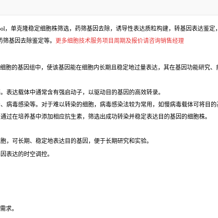
l，单克隆稳定细胞株筛选，药筛基因去除，诱导性表达质粒构建，转基因表达鉴定，包
、药筛基因去除鉴定等。
更多细胞技术服务项目周期及报价请咨询销售经理
细胞的基因组中，使该基因能在细胞内长期且稳定地过量表达，其在基因功能研究、
等。表达载体中通常含有强启动子，以驱动目的基因的高效转录。
法、病毒感染等。对于难以转染的细胞，病毒感染法较为常用，如慢病毒载体可将目的
，通过在培养基中添加相应抗生素，筛选出成功转染并稳定表达目的基因的细胞株。
细胞，可长期、稳定地表达目的基因，便于长期研究和实验。
基因表达的时空调控。
验需求。