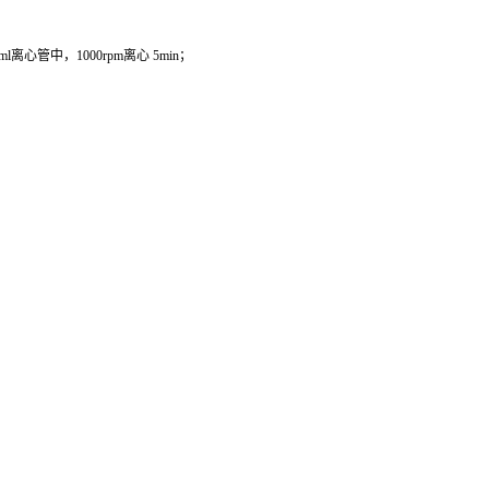
管中，1000rpm离心 5min；