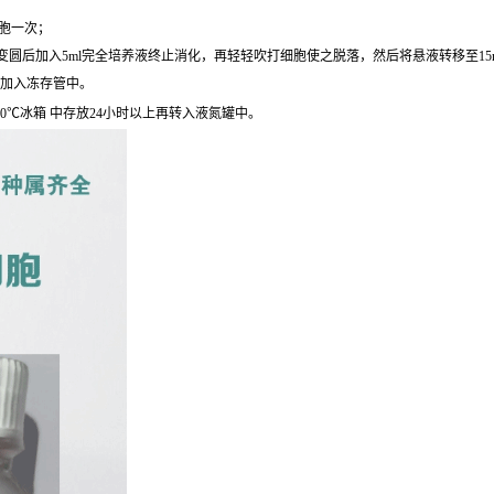
细胞一次；
圆后加入5ml完全培养液终止消化，再轻轻吹打细胞使之脱落，然后将悬液转移至15ml离心
后加入冻存管中。
0℃冰箱 中存放24小时以上再转入液氮罐中。