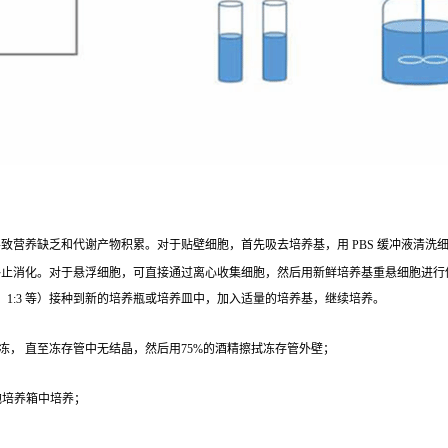
营养缺乏和代谢产物积累。对于贴壁细胞，首先吸去培养基，用 PBS 缓冲液清洗细胞 1 - 2
终止消化。对于悬浮细胞，可直接通过离心收集细胞，然后用新鲜培养基重悬细胞进行
、1:3 等）接种到新的培养瓶或培养皿中，加入适量的培养基，继续培养。
冻， 直至冻存管中无结晶，然后用75%的酒精擦拭冻存管外壁；
；
细胞培养箱中培养；