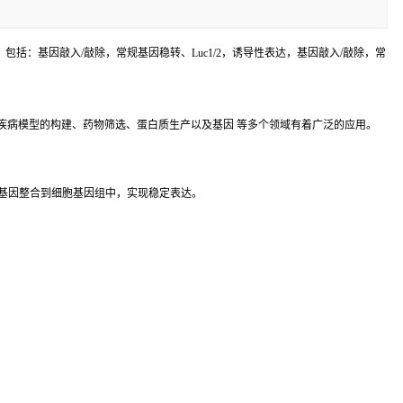
括：基因敲入/敲除，常规基因稳转、Luc1/2，诱导性表达，基因敲入/敲除，常
疾病模型的构建、药物筛选、蛋白质生产以及基因 等多个领域有着广泛的应用。
基因整合到细胞基因组中，实现稳定表达。