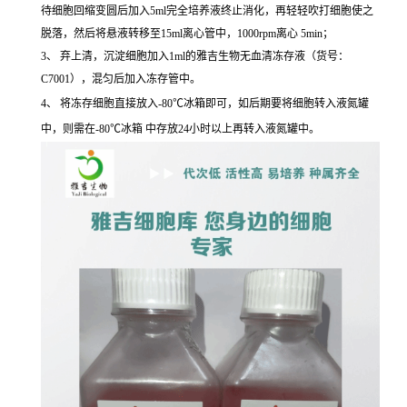
待细胞回缩变圆后加入5ml完全培养液终止消化，再轻轻吹打细胞使之
脱落，然后将悬液转移至15ml离心管中，1000rpm离心 5min；
3、 弃上清，沉淀细胞加入1ml的雅吉生物无血清冻存液（货号：
C7001），混匀后加入冻存管中。
4、 将冻存细胞直接放入-80℃冰箱即可，如后期要将细胞转入液氮罐
中，则需在-80℃冰箱 中存放24小时以上再转入液氮罐中。