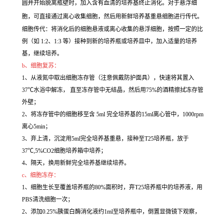
圆并开始脱离瓶壁时，加入含有血清的培养基终止消化。对于悬浮细
胞，可直接通过离心收集细胞，然后用新鲜培养基重悬细胞进行传代。
细胞传代：将消化后的细胞悬液或离心收集的悬浮细胞，按照一定的比
例（如 1:2、1:3 等）接种到新的培养瓶或培养皿中，加入适量的培养
基，继续培养。
b、细胞复苏：
1、从液氮中取出细胞冻存管（注意佩戴防护面具），快速将其置入
37℃水浴中解冻， 直至冻存管中无结晶，然后用75%的酒精擦拭冻存管
外壁；
2、将冻存管中的细胞移至含 5ml 完全培养基的15ml离心管中，1000rpm
离心5min；
3、弃上清，沉淀用5ml完全培养基重悬，接种至T25培养瓶，放于
37℃,5%CO2细胞培养箱中培养；
4、隔天，换用新鲜完全培养基继续培养。
c、细胞冻存：
1、细胞生长至覆盖培养瓶的80%面积时，弃T25培养瓶中的培养液，用
PBS清洗细胞一次；
2、添加0.25%胰蛋白酶消化液约1ml至培养瓶中，倒置显微镜下观察，