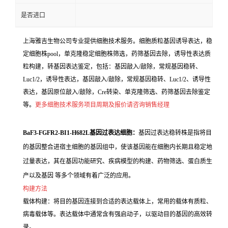
是否进口
上海雅吉生物公司专业提供细胞技术服务。细胞质粒基因诱导表达，稳
定细胞株pool，单克隆稳定细胞株筛选，药筛基因去除，诱导性表达质
粒构建，转基因表达鉴定，包括：基因敲入/敲除，常规基因稳转、
Luc1/2，诱导性表达，基因敲入/敲除，常规基因稳转、Luc1/2、诱导性
表达，基因原位敲入/敲除，Cre转染、单克隆筛选、药筛基因去除鉴定
等。
更多细胞技术服务项目周期及报价请咨询销售经理
BaF3-FGFR2-BI1-H682L基因过表达细胞：
基因过表达稳转株是指将目
的基因整合进宿主细胞的基因组中，使该基因能在细胞内长期且稳定地
过量表达，其在基因功能研究、疾病模型的构建、药物筛选、蛋白质生
产以及基因 等多个领域有着广泛的应用。
构建方法
载体构建：将目的基因连接到合适的表达载体上，常用的载体有质粒、
病毒载体等。表达载体中通常含有强启动子，以驱动目的基因的高效转
录。