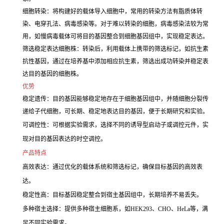
细胞转染：将构建好的载体导入细胞中，常用的转染方法有脂质体转
染、电穿孔法、病毒感染等。对于难以转染的细胞，病毒感染法较为常
用，如慢病毒载体可将目的基因整合到细胞基因组中，实现稳定表达。
筛选稳定表达细胞株：转染后，利用载体上携带的筛选标记，如抗生素
抗性基因，通过在培养基中添加相应抗生素，筛选出成功转染并稳定表
达目的基因的细胞株。
优势
稳定遗传：目的基因能够稳定地存在于细胞基因组中，并随细胞分裂传
递给子代细胞，可长期、稳定地表达目的基因，便于长期研究和实验。
可调控性：可根据实验需求，选择不同的诱导型启动子或调控元件，实
现对目的基因表达的时空调控。
产品特点
高效表达：通过优化的载体系统和筛选标记，确保目标基因的高效表
达。
稳定性高：目标基因稳定整合到宿主基因组中，长期培养不易丢失。
多种宿主选择：提供多种宿主细胞系，如HEK293、CHO、HeLa等，满
足不同实验需求。