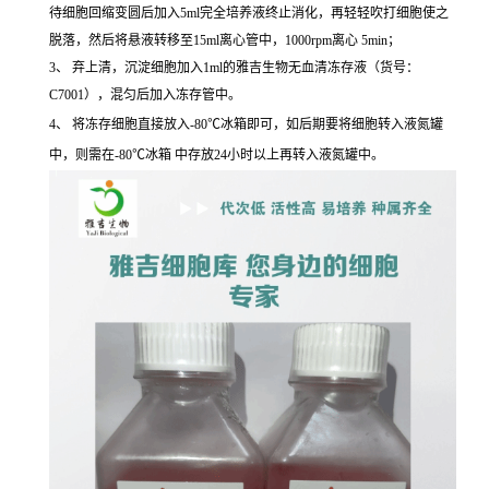
待细胞回缩变圆后加入5ml完全培养液终止消化，再轻轻吹打细胞使之
脱落，然后将悬液转移至15ml离心管中，1000rpm离心 5min；
3、 弃上清，沉淀细胞加入1ml的雅吉生物无血清冻存液（货号：
C7001），混匀后加入冻存管中。
4、 将冻存细胞直接放入-80℃冰箱即可，如后期要将细胞转入液氮罐
中，则需在-80℃冰箱 中存放24小时以上再转入液氮罐中。