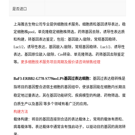
是否进口
上海雅吉生物公司专业提供细胞技术服务。细胞质粒基因诱导表达，稳
定细胞株pool，单克隆稳定细胞株筛选，药筛基因去除，诱导性表达质
粒构建，转基因表达鉴定，包括：基因敲入/敲除，常规基因稳转、
Luc1/2，诱导性表达，基因敲入/敲除，常规基因稳转、Luc1/2、诱导性
表达，基因原位敲入/敲除，Cre转染、单克隆筛选、药筛基因去除鉴定
等。
更多细胞技术服务项目周期及报价请咨询销售经理
BaF3-ERBB2-G778-S779insLPS基因过表达细胞：
基因过表达稳转株是
指将目的基因整合进宿主细胞的基因组中，使该基因能在细胞内长期且
稳定地过量表达，其在基因功能研究、疾病模型的构建、药物筛选、蛋
白质生产以及基因 等多个领域有着广泛的应用。
构建方法
载体构建：将目的基因连接到合适的表达载体上，常用的载体有质粒、
病毒载体等。表达载体中通常含有强启动子，以驱动目的基因的高效转
录。