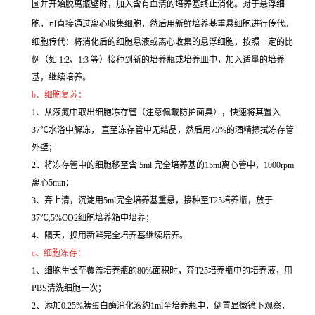
圆并开始脱离瓶壁时，加入含有血清的培养基终止消化。对于悬浮细
胞，可直接通过离心收集细胞，然后用新鲜培养基重悬细胞进行传代。
细胞传代：将消化后的细胞悬液或离心收集的悬浮细胞，按照一定的比
例（如 1:2、1:3 等）接种到新的培养瓶或培养皿中，加入适量的培养
基，继续培养。
b、细胞复苏：
1、从液氮中取出细胞冻存管（注意佩戴防护面具），快速将其置入
37℃水浴中解冻， 直至冻存管中无结晶，然后用75%的酒精擦拭冻存管
外壁；
2、将冻存管中的细胞移至含 5ml 完全培养基的15ml离心管中，1000rpm
离心5min；
3、弃上清，沉淀用5ml完全培养基重悬，接种至T25培养瓶，放于
37℃,5%CO2细胞培养箱中培养；
4、隔天，换用新鲜完全培养基继续培养。
c、细胞冻存：
1、细胞生长至覆盖培养瓶的80%面积时，弃T25培养瓶中的培养液，用
PBS清洗细胞一次；
2、添加0.25%胰蛋白酶消化液约1ml至培养瓶中，倒置显微镜下观察，