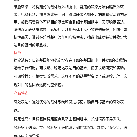
细胞转染：将构建好的载体导入细胞中，常用的转染方法有脂质体转
染、电穿孔法、病毒感染等。对于难以转染的细胞，病毒感染法较为常
用，如慢病毒载体可将目的基因整合到细胞基因组中，实现稳定表达。
筛选稳定表达细胞株：转染后，利用载体上携带的筛选标记，如抗生素
抗性基因，通过在培养基中添加相应抗生素，筛选出成功转染并稳定表
达目的基因的细胞株。
优势
稳定遗传：目的基因能够稳定地存在于细胞基因组中，并随细胞分裂传
递给子代细胞，可长期、稳定地表达目的基因，便于长期研究和实验。
可调控性：可根据实验需求，选择不同的诱导型启动子或调控元件，实
现对目的基因表达的时空调控。
产品特点
高效表达：通过优化的载体系统和筛选标记，确保目标基因的高效表
达。
稳定性高：目标基因稳定整合到宿主基因组中，长期培养不易丢失。
多种宿主选择：提供多种宿主细胞系，如HEK293、CHO、HeLa等，满
足不同实验需求。