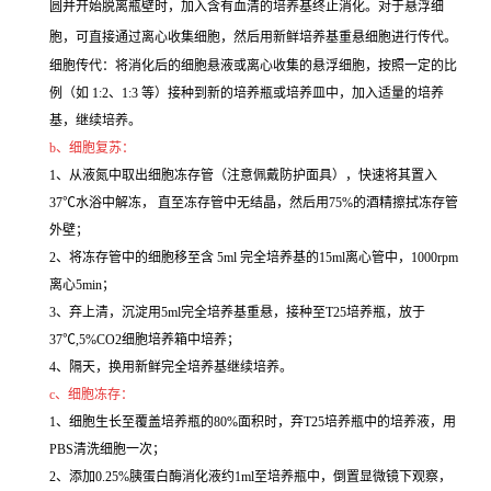
圆并开始脱离瓶壁时，加入含有血清的培养基终止消化。对于悬浮细
胞，可直接通过离心收集细胞，然后用新鲜培养基重悬细胞进行传代。
细胞传代：将消化后的细胞悬液或离心收集的悬浮细胞，按照一定的比
例（如 1:2、1:3 等）接种到新的培养瓶或培养皿中，加入适量的培养
基，继续培养。
b、细胞复苏：
1、从液氮中取出细胞冻存管（注意佩戴防护面具），快速将其置入
37℃水浴中解冻， 直至冻存管中无结晶，然后用75%的酒精擦拭冻存管
外壁；
2、将冻存管中的细胞移至含 5ml 完全培养基的15ml离心管中，1000rpm
离心5min；
3、弃上清，沉淀用5ml完全培养基重悬，接种至T25培养瓶，放于
37℃,5%CO2细胞培养箱中培养；
4、隔天，换用新鲜完全培养基继续培养。
c、细胞冻存：
1、细胞生长至覆盖培养瓶的80%面积时，弃T25培养瓶中的培养液，用
PBS清洗细胞一次；
2、添加0.25%胰蛋白酶消化液约1ml至培养瓶中，倒置显微镜下观察，