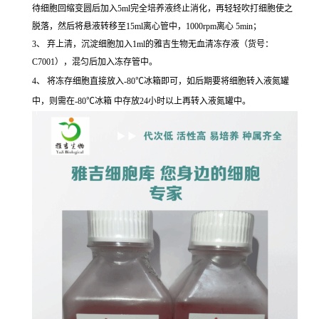
待细胞回缩变圆后加入5ml完全培养液终止消化，再轻轻吹打细胞使之
脱落，然后将悬液转移至15ml离心管中，1000rpm离心 5min；
3、 弃上清，沉淀细胞加入1ml的雅吉生物无血清冻存液（货号：
C7001），混匀后加入冻存管中。
4、 将冻存细胞直接放入-80℃冰箱即可，如后期要将细胞转入液氮罐
中，则需在-80℃冰箱 中存放24小时以上再转入液氮罐中。