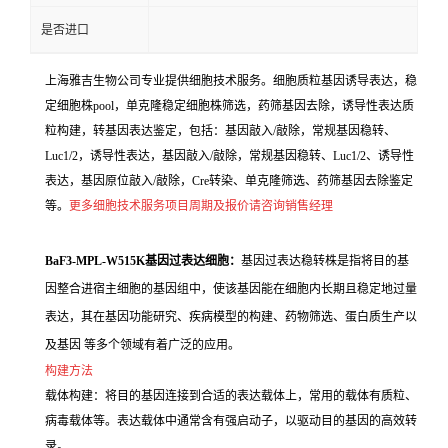
是否进口
上海雅吉生物公司专业提供细胞技术服务。细胞质粒基因诱导表达，稳
定细胞株pool，单克隆稳定细胞株筛选，药筛基因去除，诱导性表达质
粒构建，转基因表达鉴定，包括：基因敲入/敲除，常规基因稳转、
Luc1/2，诱导性表达，基因敲入/敲除，常规基因稳转、Luc1/2、诱导性
表达，基因原位敲入/敲除，Cre转染、单克隆筛选、药筛基因去除鉴定
等。
更多细胞技术服务项目周期及报价请咨询销售经理
BaF3-MPL-W515K基因过表达细胞：
基因过表达稳转株是指将目的基
因整合进宿主细胞的基因组中，使该基因能在细胞内长期且稳定地过量
表达，其在基因功能研究、疾病模型的构建、药物筛选、蛋白质生产以
及基因 等多个领域有着广泛的应用。
构建方法
载体构建：将目的基因连接到合适的表达载体上，常用的载体有质粒、
病毒载体等。表达载体中通常含有强启动子，以驱动目的基因的高效转
录。