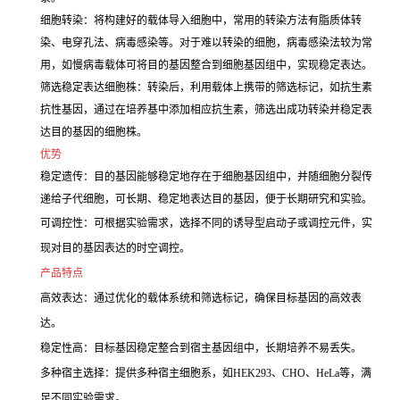
细胞转染：将构建好的载体导入细胞中，常用的转染方法有脂质体转
染、电穿孔法、病毒感染等。对于难以转染的细胞，病毒感染法较为常
用，如慢病毒载体可将目的基因整合到细胞基因组中，实现稳定表达。
筛选稳定表达细胞株：转染后，利用载体上携带的筛选标记，如抗生素
抗性基因，通过在培养基中添加相应抗生素，筛选出成功转染并稳定表
达目的基因的细胞株。
优势
稳定遗传：目的基因能够稳定地存在于细胞基因组中，并随细胞分裂传
递给子代细胞，可长期、稳定地表达目的基因，便于长期研究和实验。
可调控性：可根据实验需求，选择不同的诱导型启动子或调控元件，实
现对目的基因表达的时空调控。
产品特点
高效表达：通过优化的载体系统和筛选标记，确保目标基因的高效表
达。
稳定性高：目标基因稳定整合到宿主基因组中，长期培养不易丢失。
多种宿主选择：提供多种宿主细胞系，如HEK293、CHO、HeLa等，满
足不同实验需求。