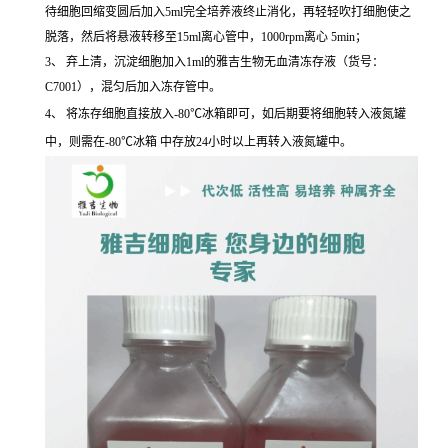
待细胞回缩变圆后加入5ml完全培养液终止消化，再轻轻吹打细胞使之
脱落，然后将悬液转移至15ml离心管中，1000rpm离心 5min；
3、 弃上清，沉淀细胞加入1ml的雅吉生物无血清冻存液（货号：
C7001），混匀后加入冻存管中。
4、 将冻存细胞直接放入-80℃冰箱即可，如后期要将细胞转入液氮罐
中，则需在-80℃冰箱 中存放24小时以上再转入液氮罐中。