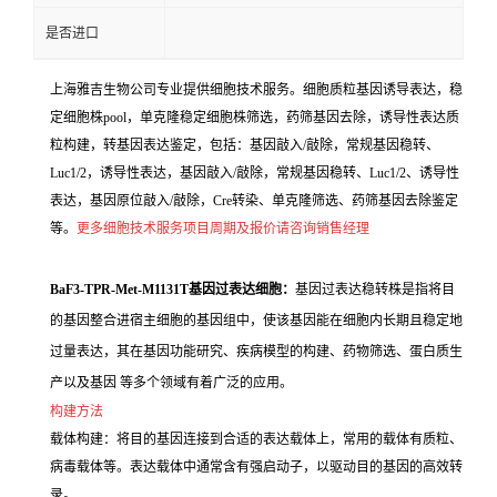
是否进口
上海雅吉生物公司专业提供细胞技术服务。细胞质粒基因诱导表达，稳
定细胞株pool，单克隆稳定细胞株筛选，药筛基因去除，诱导性表达质
粒构建，转基因表达鉴定，包括：基因敲入/敲除，常规基因稳转、
Luc1/2，诱导性表达，基因敲入/敲除，常规基因稳转、Luc1/2、诱导性
表达，基因原位敲入/敲除，Cre转染、单克隆筛选、药筛基因去除鉴定
等。
更多细胞技术服务项目周期及报价请咨询销售经理
BaF3-TPR-Met-M1131T基因过表达细胞：
基因过表达稳转株是指将目
的基因整合进宿主细胞的基因组中，使该基因能在细胞内长期且稳定地
过量表达，其在基因功能研究、疾病模型的构建、药物筛选、蛋白质生
产以及基因 等多个领域有着广泛的应用。
构建方法
载体构建：将目的基因连接到合适的表达载体上，常用的载体有质粒、
病毒载体等。表达载体中通常含有强启动子，以驱动目的基因的高效转
录。