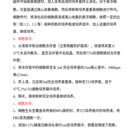
圆并开始脱离瓶壁时，加入含有血清的培养基终止消化。对于悬浮细
胞，可直接通过离心收集细胞，然后用新鲜培养基重悬细胞进行传代。
细胞传代：将消化后的细胞悬液或离心收集的悬浮细胞，按照一定的比
例（如 1:2、1:3 等）接种到新的培养瓶或培养皿中，加入适量的培养
基，继续培养。
b、细胞复苏：
1、从液氮中取出细胞冻存管（注意佩戴防护面具），快速将其置入
37℃水浴中解冻， 直至冻存管中无结晶，然后用75%的酒精擦拭冻存管
外壁；
2、将冻存管中的细胞移至含 5ml 完全培养基的15ml离心管中，1000rpm
离心5min；
3、弃上清，沉淀用5ml完全培养基重悬，接种至T25培养瓶，放于
37℃,5%CO2细胞培养箱中培养；
4、隔天，换用新鲜完全培养基继续培养。
c、细胞冻存：
1、细胞生长至覆盖培养瓶的80%面积时，弃T25培养瓶中的培养液，用
PBS清洗细胞一次；
2、添加0.25%胰蛋白酶消化液约1ml至培养瓶中，倒置显微镜下观察，