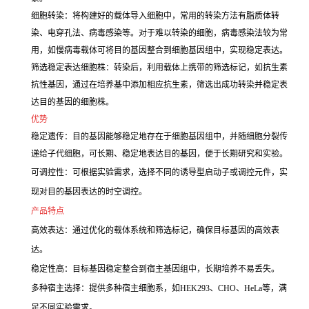
细胞转染：将构建好的载体导入细胞中，常用的转染方法有脂质体转
染、电穿孔法、病毒感染等。对于难以转染的细胞，病毒感染法较为常
用，如慢病毒载体可将目的基因整合到细胞基因组中，实现稳定表达。
筛选稳定表达细胞株：转染后，利用载体上携带的筛选标记，如抗生素
抗性基因，通过在培养基中添加相应抗生素，筛选出成功转染并稳定表
达目的基因的细胞株。
优势
稳定遗传：目的基因能够稳定地存在于细胞基因组中，并随细胞分裂传
递给子代细胞，可长期、稳定地表达目的基因，便于长期研究和实验。
可调控性：可根据实验需求，选择不同的诱导型启动子或调控元件，实
现对目的基因表达的时空调控。
产品特点
高效表达：通过优化的载体系统和筛选标记，确保目标基因的高效表
达。
稳定性高：目标基因稳定整合到宿主基因组中，长期培养不易丢失。
多种宿主选择：提供多种宿主细胞系，如HEK293、CHO、HeLa等，满
足不同实验需求。