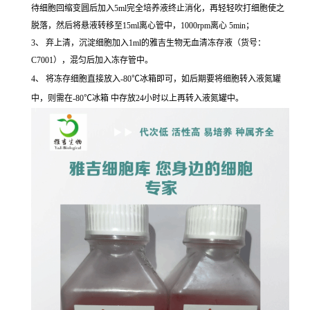
待细胞回缩变圆后加入5ml完全培养液终止消化，再轻轻吹打细胞使之
脱落，然后将悬液转移至15ml离心管中，1000rpm离心 5min；
3、 弃上清，沉淀细胞加入1ml的雅吉生物无血清冻存液（货号：
C7001），混匀后加入冻存管中。
4、 将冻存细胞直接放入-80℃冰箱即可，如后期要将细胞转入液氮罐
中，则需在-80℃冰箱 中存放24小时以上再转入液氮罐中。