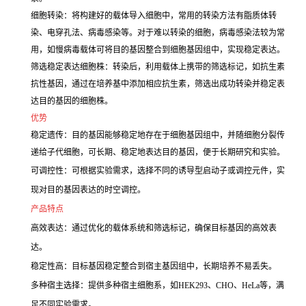
细胞转染：将构建好的载体导入细胞中，常用的转染方法有脂质体转
染、电穿孔法、病毒感染等。对于难以转染的细胞，病毒感染法较为常
用，如慢病毒载体可将目的基因整合到细胞基因组中，实现稳定表达。
筛选稳定表达细胞株：转染后，利用载体上携带的筛选标记，如抗生素
抗性基因，通过在培养基中添加相应抗生素，筛选出成功转染并稳定表
达目的基因的细胞株。
优势
稳定遗传：目的基因能够稳定地存在于细胞基因组中，并随细胞分裂传
递给子代细胞，可长期、稳定地表达目的基因，便于长期研究和实验。
可调控性：可根据实验需求，选择不同的诱导型启动子或调控元件，实
现对目的基因表达的时空调控。
产品特点
高效表达：通过优化的载体系统和筛选标记，确保目标基因的高效表
达。
稳定性高：目标基因稳定整合到宿主基因组中，长期培养不易丢失。
多种宿主选择：提供多种宿主细胞系，如HEK293、CHO、HeLa等，满
足不同实验需求。