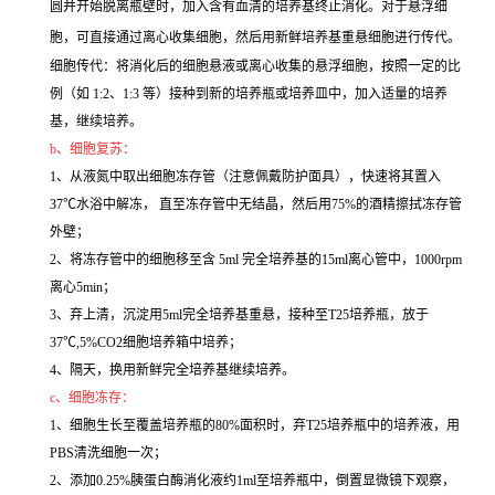
圆并开始脱离瓶壁时，加入含有血清的培养基终止消化。对于悬浮细
胞，可直接通过离心收集细胞，然后用新鲜培养基重悬细胞进行传代。
细胞传代：将消化后的细胞悬液或离心收集的悬浮细胞，按照一定的比
例（如 1:2、1:3 等）接种到新的培养瓶或培养皿中，加入适量的培养
基，继续培养。
b、细胞复苏：
1、从液氮中取出细胞冻存管（注意佩戴防护面具），快速将其置入
37℃水浴中解冻， 直至冻存管中无结晶，然后用75%的酒精擦拭冻存管
外壁；
2、将冻存管中的细胞移至含 5ml 完全培养基的15ml离心管中，1000rpm
离心5min；
3、弃上清，沉淀用5ml完全培养基重悬，接种至T25培养瓶，放于
37℃,5%CO2细胞培养箱中培养；
4、隔天，换用新鲜完全培养基继续培养。
c、细胞冻存：
1、细胞生长至覆盖培养瓶的80%面积时，弃T25培养瓶中的培养液，用
PBS清洗细胞一次；
2、添加0.25%胰蛋白酶消化液约1ml至培养瓶中，倒置显微镜下观察，