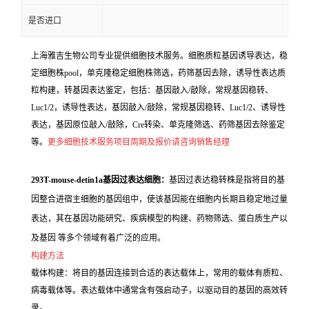
是否进口
上海雅吉生物公司专业提供细胞技术服务。细胞质粒基因诱导表达，稳
定细胞株pool，单克隆稳定细胞株筛选，药筛基因去除，诱导性表达质
粒构建，转基因表达鉴定，包括：基因敲入/敲除，常规基因稳转、
Luc1/2，诱导性表达，基因敲入/敲除，常规基因稳转、Luc1/2、诱导性
表达，基因原位敲入/敲除，Cre转染、单克隆筛选、药筛基因去除鉴定
等。
更多细胞技术服务项目周期及报价请咨询销售经理
293T-mouse-detin1a基因过表达细胞：
基因过表达稳转株是指将目的基
因整合进宿主细胞的基因组中，使该基因能在细胞内长期且稳定地过量
表达，其在基因功能研究、疾病模型的构建、药物筛选、蛋白质生产以
及基因 等多个领域有着广泛的应用。
构建方法
载体构建：将目的基因连接到合适的表达载体上，常用的载体有质粒、
病毒载体等。表达载体中通常含有强启动子，以驱动目的基因的高效转
录。