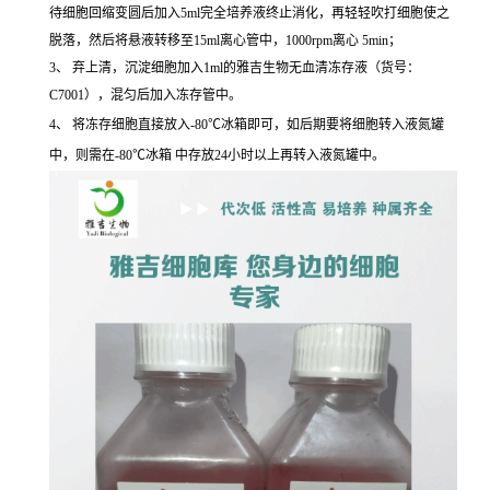
待细胞回缩变圆后加入5ml完全培养液终止消化，再轻轻吹打细胞使之
脱落，然后将悬液转移至15ml离心管中，1000rpm离心 5min；
3、 弃上清，沉淀细胞加入1ml的雅吉生物无血清冻存液（货号：
C7001），混匀后加入冻存管中。
4、 将冻存细胞直接放入-80℃冰箱即可，如后期要将细胞转入液氮罐
中，则需在-80℃冰箱 中存放24小时以上再转入液氮罐中。