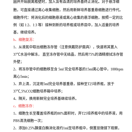
圆并开始脱离瓶壁时，加入含有血清的培养基终止消化。对于悬浮细
胞，可直接通过离心收集细胞，然后用新鲜培养基重悬细胞进行传代。
细胞传代：将消化后的细胞悬液或离心收集的悬浮细胞，按照一定的比
例（如 1:2、1:3 等）接种到新的培养瓶或培养皿中，加入适量的培养
基，继续培养。
b、细胞复苏：
1、从液氮中取出细胞冻存管（注意佩戴防护面具），快速将其置入
37℃水浴中解冻， 直至冻存管中无结晶，然后用75%的酒精擦拭冻存管
外壁；
2、将冻存管中的细胞移至含 5ml 完全培养基的15ml离心管中，1000rpm
离心5min；
3、弃上清，沉淀用5ml完全培养基重悬，接种至T25培养瓶，放于
37℃,5%CO2细胞培养箱中培养；
4、隔天，换用新鲜完全培养基继续培养。
c、细胞冻存：
1、细胞生长至覆盖培养瓶的80%面积时，弃T25培养瓶中的培养液，用
PBS清洗细胞一次；
2、添加0.25%胰蛋白酶消化液约1ml至培养瓶中，倒置显微镜下观察，