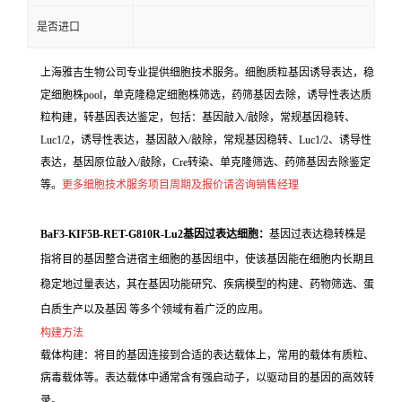
是否进口
上海雅吉生物公司专业提供细胞技术服务。细胞质粒基因诱导表达，稳
定细胞株pool，单克隆稳定细胞株筛选，药筛基因去除，诱导性表达质
粒构建，转基因表达鉴定，包括：基因敲入/敲除，常规基因稳转、
Luc1/2，诱导性表达，基因敲入/敲除，常规基因稳转、Luc1/2、诱导性
表达，基因原位敲入/敲除，Cre转染、单克隆筛选、药筛基因去除鉴定
等。
更多细胞技术服务项目周期及报价请咨询销售经理
BaF3-KIF5B-RET-G810R-Lu2基因过表达细胞：
基因过表达稳转株是
指将目的基因整合进宿主细胞的基因组中，使该基因能在细胞内长期且
稳定地过量表达，其在基因功能研究、疾病模型的构建、药物筛选、蛋
白质生产以及基因 等多个领域有着广泛的应用。
构建方法
载体构建：将目的基因连接到合适的表达载体上，常用的载体有质粒、
病毒载体等。表达载体中通常含有强启动子，以驱动目的基因的高效转
录。