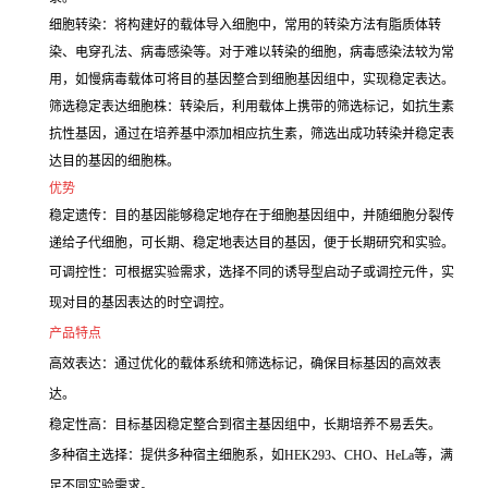
细胞转染：将构建好的载体导入细胞中，常用的转染方法有脂质体转
染、电穿孔法、病毒感染等。对于难以转染的细胞，病毒感染法较为常
用，如慢病毒载体可将目的基因整合到细胞基因组中，实现稳定表达。
筛选稳定表达细胞株：转染后，利用载体上携带的筛选标记，如抗生素
抗性基因，通过在培养基中添加相应抗生素，筛选出成功转染并稳定表
达目的基因的细胞株。
优势
稳定遗传：目的基因能够稳定地存在于细胞基因组中，并随细胞分裂传
递给子代细胞，可长期、稳定地表达目的基因，便于长期研究和实验。
可调控性：可根据实验需求，选择不同的诱导型启动子或调控元件，实
现对目的基因表达的时空调控。
产品特点
高效表达：通过优化的载体系统和筛选标记，确保目标基因的高效表
达。
稳定性高：目标基因稳定整合到宿主基因组中，长期培养不易丢失。
多种宿主选择：提供多种宿主细胞系，如HEK293、CHO、HeLa等，满
足不同实验需求。