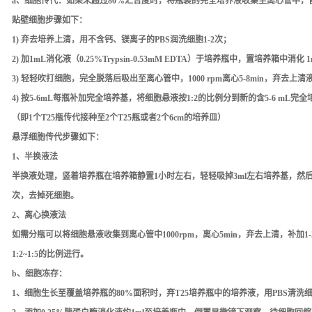
a、
细胞传代
：如果未超过80%汇合度时，将瓶装的完全培养液收集至离心管中，留
贴壁细胞
步骤如下：
1) 弃去培养上清，用不含钙、镁离子的PBS润洗细胞1-2次；
2) 加1mL消化液（0.25%Trypsin-0.53mM EDTA）于培养瓶中，置
3) 轻轻吹打细胞，完全脱落后吸出至离心管中，1000 rpm离心5-8min，弃去上
4) 按5-6mL每瓶补加完全培养基，将细胞悬液按1:2的比例分到新的含5-6 mL完
（即1个T25瓶传代接种至2个T25瓶或者2个6cm的培养皿）
悬浮细胞
传代步骤如下：
1、半换液法
半换液处理，竖着培养瓶在培养箱静置1小时左右，轻轻吸掉3ml左右培养基，然后补
次，去掉死细胞。
2、离心换液法
如需分瓶可以将细胞悬液收集到离心管中1000rpm，离心5min，弃去上清，补
1:2~1:5的比例进行。
b、
细胞冻存：
1、细胞生长至覆盖培养瓶的80%面积时，弃T25培养瓶中的培养液，用PBS清洗