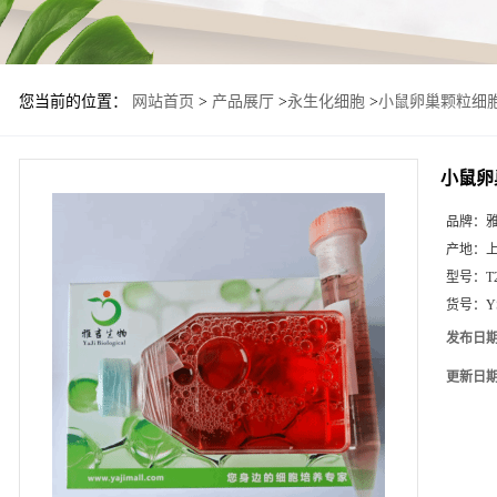
您当前的位置：
网站首页
>
产品展厅
>
永生化细胞
>
小鼠卵巢颗粒细
小鼠卵
品牌：
产地：
型号：
T
货号：
Y
发布日
更新日