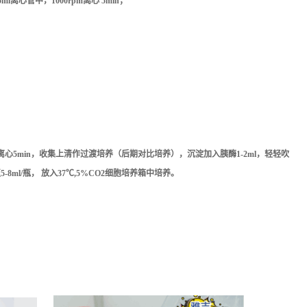
管中，1000rpm离心 5min；
心5min，
收集上清
作过渡培养
（后期对比培养）
，沉淀加入胰酶1-2ml，轻轻吹
ml/瓶， 放入37℃,5%CO2细胞培养箱中培养。