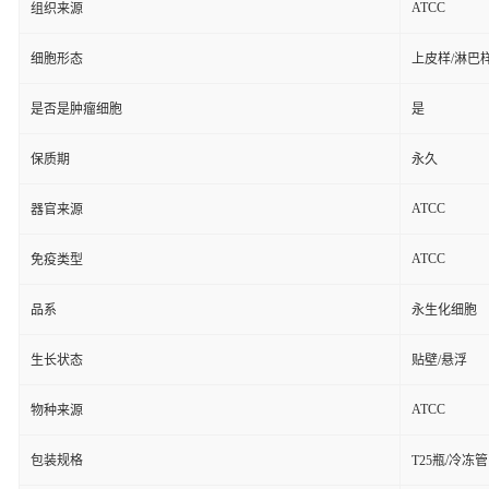
ATCC
组织来源
细胞形态
上皮样/淋巴
是否是肿瘤细胞
是
保质期
永久
ATCC
器官来源
ATCC
免疫类型
品系
永生化细胞
生长状态
贴壁/悬浮
ATCC
物种来源
包装规格
T25瓶/冷冻管