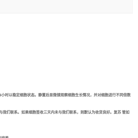
-4小时以稳定细胞状态。静置后显微镜观察细胞生长情况，并对细胞进行不同倍数
与我们联系。如果细胞签收三天内未与我们联系，则默认为收货良好。复苏 管如