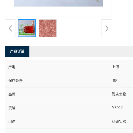
产品详请
产地
上海
-80
保存条件
品牌
雅吉生物
YS0011
货号
用途
科研实验