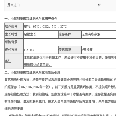
是否进口
否
一、
小鼠卵巢颗粒细胞永生化
培养条件
培养条件
空气，95%；CO2，5% ；37℃
生长特性
贴壁生长
冻存条件
无血清冻存液
细胞背景
传代方法
1:2~1:3
传代情况
2天换液
本库的细胞仅用于科研工作，未经许可不得用于其他目的，使用者
备注
细胞转让给第三者。
二、
小鼠卵巢颗粒细胞永生化
收货后处理
复苏细胞处理方法：
培养至良好状态后灌满完全培养液并封好瓶口是运输细胞的 
拍照保存（ 40x,100x,200x各一张），前三天照片是重要售后依据，不提供照片
冻存细胞处理方法：
收到细胞后，观察泡沫箱中干冰是否有剩余，冻存管是否完好
有活性问题，请及时联系我们，技术人员与您沟通指导后再复苏 管，未与我方联
细胞培养步骤