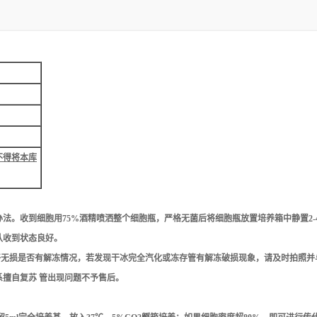
不得将本库
办法。收到细胞用75%酒精喷洒整个细胞瓶，
严格无菌
后将细胞瓶放置培养箱中静置2
默认收到状态良好。
无损是否有解冻情况，若发现干冰完全汽化或冻存管有解冻破损现象，请及时拍照并
系擅自复苏 管出现问题不予售后。