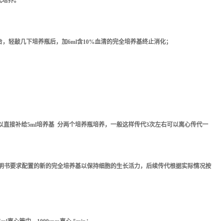
代培养。
操作台，轻敲几下培养瓶后，加6ml含10%血清的
完全培养基
终止消化；
可以直接补给5ml培养基 分两个培养瓶培养，一般这样传代3次左右可以离心传代一
l按照说明书要求配置的新的完全培养基以保持细胞的生长活力，后续传代根据实际情况按