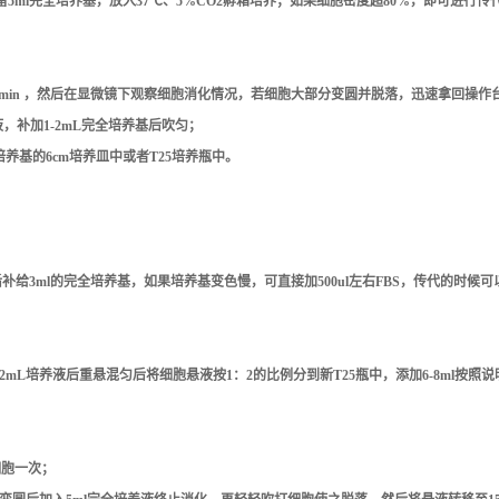
5ml完全培养基，放入37℃、5%CO2孵箱培养；如果细胞密度超80%，即可进行传
培养箱中消化 1min ，然后在显微镜下观察细胞消化情况，若细胞大部分变圆并脱落，迅速拿回
清液，补加1-2mL完全培养基后吹匀；
全培养基的6cm培养皿中或者T25培养瓶中。
给3ml的完全培养基，如果培养基变色慢，可直接加500ul左右FBS，传代的时候
加1-2mL培养液后重悬混匀后将细胞悬液按1：2的比例分到新T25瓶中，添加6-8m
细胞一次；