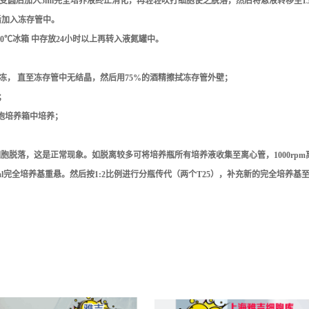
圆后加入5ml完全培养液终止消化，再轻轻吹打细胞使之脱落，然后将悬液转移至15ml离心
后加入冻存管中。
0℃冰箱 中存放24小时以上再转入液氮罐中。
冻， 直至冻存管中无结晶，然后用75%的酒精擦拭冻存管外壁；
；
细胞培养箱中培养；
脱落，这是正常现象。如脱离较多可将培养瓶所有培养液收集至离心管，1000rpm离
l完全培养基重悬。然后按1:2比例进行分瓶传代（两个T25），补充新的完全培养基至5-8