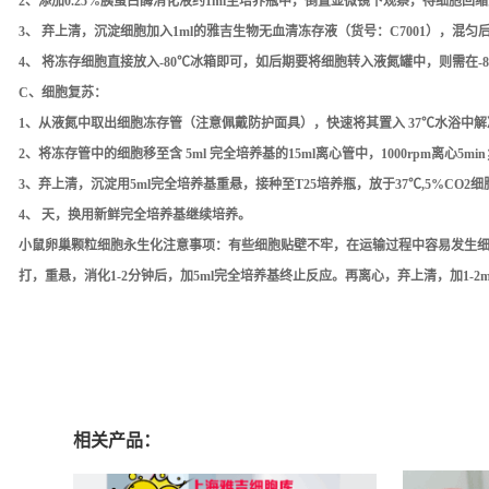
2、添加0.25%胰蛋白酶消化液约1ml至培养瓶中，倒置显微镜下观察，待细胞回缩变
3、 弃上清，沉淀细胞加入1ml的雅吉生物无血清冻存液（货号：C7001），混匀
4、 将冻存细胞直接放入-80℃冰箱即可，如后期要将细胞转入液氮罐中，则需在-8
C、
细胞复苏：
1、从液氮中取出细胞冻存管（注意佩戴防护面具），快速将其置入 37℃水浴中解
2、将冻存管中的细胞移至含 5ml 完全培养基的15ml离心管中，1000rpm离心5min
3、弃上清，沉淀用5ml完全培养基重悬，接种至T25培养瓶，放于37℃,5%CO2
4、 天，换用新鲜完全培养基继续培养。
小鼠卵巢颗粒细胞永生化
注意事项：
有些细胞贴壁不牢，在运输过程中容易发生细胞
打，重悬，消化1-2分钟后，加5ml完全培养基终止反应。再离心，弃上清，加1-2m
相关产品：