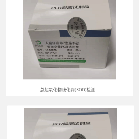
总超氧化物歧化酶(SOD)检测...